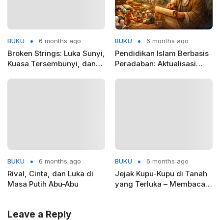
BUKU
6 months ago
BUKU
6 months ago
Broken Strings: Luka Sunyi,
Pendidikan Islam Berbasis
Kuasa Tersembunyi, dan
Peradaban: Aktualisasi
Keberanian untuk Berdiri
Pemikiran Ibnu Khaldun di
Era Global
BUKU
6 months ago
BUKU
6 months ago
Rival, Cinta, dan Luka di
Jejak Kupu-Kupu di Tanah
Masa Putih Abu-Abu
yang Terluka – Membaca
Mahmud Darwish dari
Kacamata Ekokritik
Leave a Reply