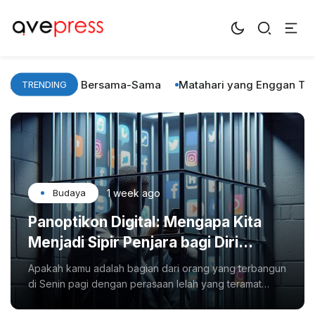
AvePress.com
Belajar dari Komentar
ai, Pulang Bersama-Sama
Matahari yang Enggan Terbenam:
TRENDING
1 week ago
Budaya
Panoptikon Digital: Mengapa Kita
Menjadi Sipir Penjara bagi Diri
Sendiri?
Apakah kamu adalah bagian dari orang yang terbangun
di Senin pagi dengan perasaan lelah yang teramat
sangat, namun segera merasa berdosa jika tidak
langsung memeriksa