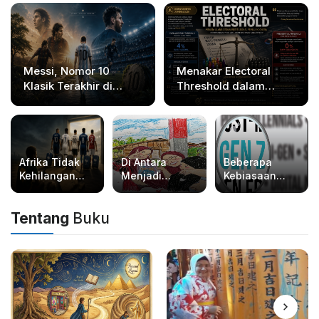
Messi, Nomor 10
Menakar Electoral
Klasik Terakhir di
Threshold dalam
Sepakbola Modern
Rancangan UU Pemilu
2026
Afrika Tidak
Di Antara
Beberapa
Kehilangan
Menjadi
Kebiasaan
Bakat, Afrika
Dokter, Notaris
Aneh Gen Z
Kehilangan
atau Guru
yang
Tentang
Buku
Tim
Sebenarnya
Nasionalnya
Sudah Kita
Lakukan Diam-
Diam