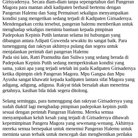
Girisyadersya. Secara diam-diam tanpa sepengetahun dari Pangeran
Magora para mantan abdi kadipaten berhasil bertemu dengan
Pangeran Halemu dan Sang Permaisuri sekaligus menyampaikan
kondisi yang mengerikan sedang terjadi di Kadipaten Girisadersya.
Mendengarkan cerita tersebut, pangeran halemu memberikan untuk
menghadap sekaligus meminta bantuan kepada pimpinan
Padepokan Kepinis Putih lantaran selama ini hubungan yang
dibangun antara Adipati Guwenda sewaktu itu sangat baik. Para
tumenggung dan rakryan akhirnya pulang dan segera untuk
menjalankan perintah dari pangeran Halemu
Pada sisi lain, Ratri Pramudita dan Suliwa yang sedang berada di
Padepokan Kepinis Putih sedang memperkirakan kondisi yang
sama, yakni apa yang terjadi setelah ini pada Kadipaten Girisadersya
ketika dipimpin oleh Pangeran Magora. Mpu Gangsa dan Mpu
Ayusha sangat khawatir kepada kadipaten lantara sifat Magora yang
adigang, adigung, adiguna. Rakyat tidak bersalah akan menerima
getahnya, kasihan bila tidak segera ditolong.
Selang seminggu, para tumenggung dan rakryan Girisadersya yang
sudah diaktif lagi menghadap pimpinan padepokan kepinis putih
sesuai dengan perintah Pangeran Halemu. Mereka semua
menyampaikan keluh kesah yang terjadi di Girisadersya dibawah
kepemimpinan Pangera Magora yang sewenang-wenang. Akhirnya
mereka semua bersepakat untuk menemui Pangeran Halemu untuk
meminta saran terbaik untuk mencegah dan menghentikan perilaku