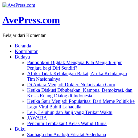
AvePress.com
Belajar dari Komentar
Beranda
Kontributor
Budaya
Panoptikon Digital: Mengapa Kita Menjadi Sipir
Penjara bagi Diri Sendiri?
Afrika Tidak Kehilangan Bakat, Afrika Kehilangan
Tim Nasionalnya
Di Antara Menjadi Dokter, Notaris atau Guru
Ketika Diskusi Dibubarkan: Kampus, Demokrasi, dan
Krisis Ruang Dialog di Indonesia
Ketika Satir Menjadi Popularitas: Dari Meme Politik ke
Lagu Viral Bahlil Lahadalia
Lele, Leluhur, dan Janji yang Terikat Waktu
JAWARA
Pencium Tembakau! Kelas Wahid Dunia
Buku
Santiago dan Analogi Filsafat Sederhana