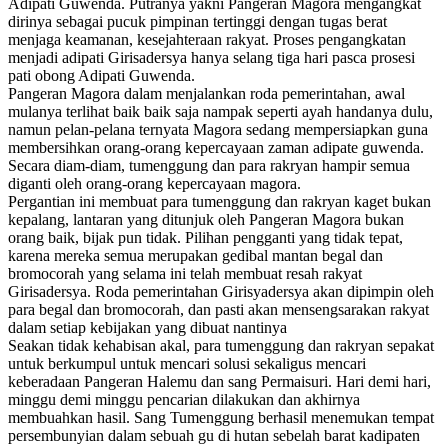
Adipati Guwenda. Putranya yakni Pangeran Magora mengangkat
dirinya sebagai pucuk pimpinan tertinggi dengan tugas berat
menjaga keamanan, kesejahteraan rakyat. Proses pengangkatan
menjadi adipati Girisadersya hanya selang tiga hari pasca prosesi
pati obong Adipati Guwenda.
Pangeran Magora dalam menjalankan roda pemerintahan, awal
mulanya terlihat baik baik saja nampak seperti ayah handanya dulu,
namun pelan-pelana ternyata Magora sedang mempersiapkan guna
membersihkan orang-orang kepercayaan zaman adipate guwenda.
Secara diam-diam, tumenggung dan para rakryan hampir semua
diganti oleh orang-orang kepercayaan magora.
Pergantian ini membuat para tumenggung dan rakryan kaget bukan
kepalang, lantaran yang ditunjuk oleh Pangeran Magora bukan
orang baik, bijak pun tidak. Pilihan pengganti yang tidak tepat,
karena mereka semua merupakan gedibal mantan begal dan
bromocorah yang selama ini telah membuat resah rakyat
Girisadersya. Roda pemerintahan Girisyadersya akan dipimpin oleh
para begal dan bromocorah, dan pasti akan mensengsarakan rakyat
dalam setiap kebijakan yang dibuat nantinya
Seakan tidak kehabisan akal, para tumenggung dan rakryan sepakat
untuk berkumpul untuk mencari solusi sekaligus mencari
keberadaan Pangeran Halemu dan sang Permaisuri. Hari demi hari,
minggu demi minggu pencarian dilakukan dan akhirnya
membuahkan hasil. Sang Tumenggung berhasil menemukan tempat
persembunyian dalam sebuah gu di hutan sebelah barat kadipaten