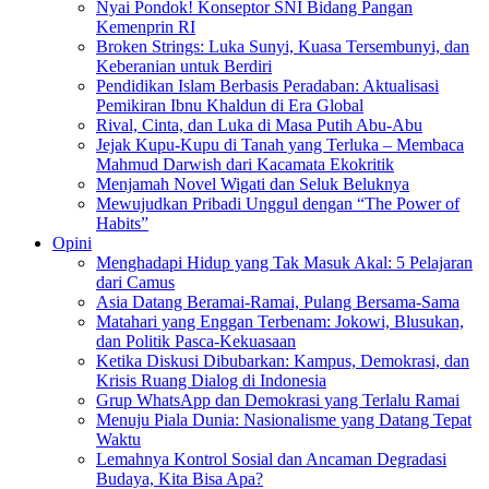
Nyai Pondok! Konseptor SNI Bidang Pangan
Kemenprin RI
Broken Strings: Luka Sunyi, Kuasa Tersembunyi, dan
Keberanian untuk Berdiri
Pendidikan Islam Berbasis Peradaban: Aktualisasi
Pemikiran Ibnu Khaldun di Era Global
Rival, Cinta, dan Luka di Masa Putih Abu-Abu
Jejak Kupu-Kupu di Tanah yang Terluka – Membaca
Mahmud Darwish dari Kacamata Ekokritik
Menjamah Novel Wigati dan Seluk Beluknya
Mewujudkan Pribadi Unggul dengan “The Power of
Habits”
Opini
Menghadapi Hidup yang Tak Masuk Akal: 5 Pelajaran
dari Camus
Asia Datang Beramai-Ramai, Pulang Bersama-Sama
Matahari yang Enggan Terbenam: Jokowi, Blusukan,
dan Politik Pasca-Kekuasaan
Ketika Diskusi Dibubarkan: Kampus, Demokrasi, dan
Krisis Ruang Dialog di Indonesia
Grup WhatsApp dan Demokrasi yang Terlalu Ramai
Menuju Piala Dunia: Nasionalisme yang Datang Tepat
Waktu
Lemahnya Kontrol Sosial dan Ancaman Degradasi
Budaya, Kita Bisa Apa?