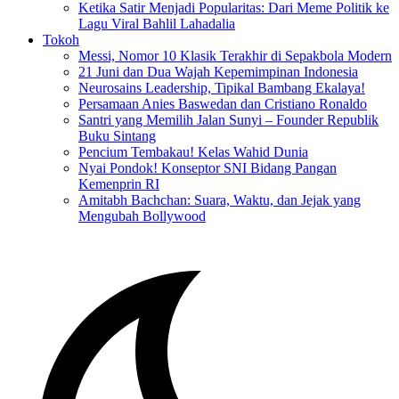
Ketika Satir Menjadi Popularitas: Dari Meme Politik ke
Lagu Viral Bahlil Lahadalia
Tokoh
Messi, Nomor 10 Klasik Terakhir di Sepakbola Modern
21 Juni dan Dua Wajah Kepemimpinan Indonesia
Neurosains Leadership, Tipikal Bambang Ekalaya!
Persamaan Anies Baswedan dan Cristiano Ronaldo
Santri yang Memilih Jalan Sunyi – Founder Republik
Buku Sintang
Pencium Tembakau! Kelas Wahid Dunia
Nyai Pondok! Konseptor SNI Bidang Pangan
Kemenprin RI
Amitabh Bachchan: Suara, Waktu, dan Jejak yang
Mengubah Bollywood