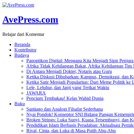
AvePress.com
Belajar dari Komentar
Beranda
Kontributor
Budaya
Panoptikon Digital: Mengapa Kita Menjadi Sipir Penjara 
Afrika Tidak Kehilangan Bakat, Afrika Kehilangan Tim
Di Antara Menjadi Dokter, Notaris atau Guru
Ketika Diskusi Dibubarkan: Kampus, Demokrasi, dan Kr
Ketika Satir Menjadi Popularitas: Dari Meme Politik ke 
Lele, Leluhur, dan Janji yang Terikat Waktu
JAWARA
Pencium Tembakau! Kelas Wahid Dunia
Buku
Santiago dan Analogi Filsafat Sederhana
Nyai Pondok! Konseptor SNI Bidang Pangan Kemenpri
Broken Strings: Luka Sunyi, Kuasa Tersembunyi, dan Ke
Pendidikan Islam Berbasis Peradaban: Aktualisasi Pemik
Rival, Cinta, dan Luka di Masa Putih Abu-Abu