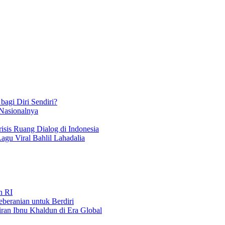
bagi Diri Sendiri?
 Nasionalnya
isis Ruang Dialog di Indonesia
Lagu Viral Bahlil Lahadalia
n RI
beranian untuk Berdiri
iran Ibnu Khaldun di Era Global