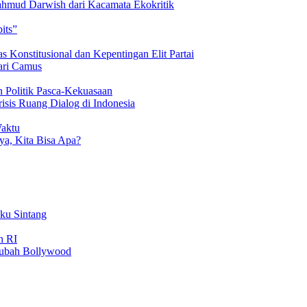
hmud Darwish dari Kacamata Ekokritik
its”
 Konstitusional dan Kepentingan Elit Partai
ari Camus
 Politik Pasca-Kekuasaan
isis Ruang Dialog di Indonesia
Waktu
a, Kita Bisa Apa?
uku Sintang
n RI
gubah Bollywood