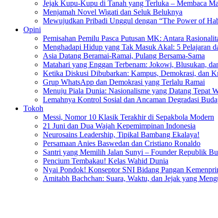
Jejak Kupu-Kupu di Tanah yang Terluka – Membaca Ma
Menjamah Novel Wigati dan Seluk Beluknya
Mewujudkan Pribadi Unggul dengan “The Power of Hab
Opini
Pemisahan Pemilu Pasca Putusan MK: Antara Rasionalitas
Menghadapi Hidup yang Tak Masuk Akal: 5 Pelajaran d
Asia Datang Beramai-Ramai, Pulang Bersama-Sama
Matahari yang Enggan Terbenam: Jokowi, Blusukan, dan
Ketika Diskusi Dibubarkan: Kampus, Demokrasi, dan Kr
Grup WhatsApp dan Demokrasi yang Terlalu Ramai
Menuju Piala Dunia: Nasionalisme yang Datang Tepat 
Lemahnya Kontrol Sosial dan Ancaman Degradasi Buday
Tokoh
Messi, Nomor 10 Klasik Terakhir di Sepakbola Modern
21 Juni dan Dua Wajah Kepemimpinan Indonesia
Neurosains Leadership, Tipikal Bambang Ekalaya!
Persamaan Anies Baswedan dan Cristiano Ronaldo
Santri yang Memilih Jalan Sunyi – Founder Republik B
Pencium Tembakau! Kelas Wahid Dunia
Nyai Pondok! Konseptor SNI Bidang Pangan Kemenpri
Amitabh Bachchan: Suara, Waktu, dan Jejak yang Men