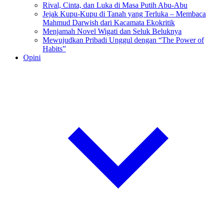
Rival, Cinta, dan Luka di Masa Putih Abu-Abu
Jejak Kupu-Kupu di Tanah yang Terluka – Membaca
Mahmud Darwish dari Kacamata Ekokritik
Menjamah Novel Wigati dan Seluk Beluknya
Mewujudkan Pribadi Unggul dengan “The Power of
Habits”
Opini