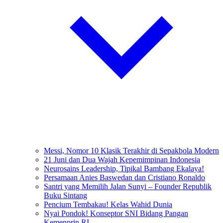
Messi, Nomor 10 Klasik Terakhir di Sepakbola Modern
21 Juni dan Dua Wajah Kepemimpinan Indonesia
Neurosains Leadership, Tipikal Bambang Ekalaya!
Persamaan Anies Baswedan dan Cristiano Ronaldo
Santri yang Memilih Jalan Sunyi – Founder Republik
Buku Sintang
Pencium Tembakau! Kelas Wahid Dunia
Nyai Pondok! Konseptor SNI Bidang Pangan
Kemenprin RI