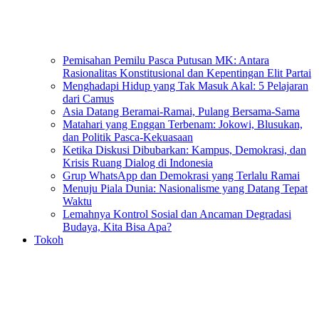
Pemisahan Pemilu Pasca Putusan MK: Antara
Rasionalitas Konstitusional dan Kepentingan Elit Partai
Menghadapi Hidup yang Tak Masuk Akal: 5 Pelajaran
dari Camus
Asia Datang Beramai-Ramai, Pulang Bersama-Sama
Matahari yang Enggan Terbenam: Jokowi, Blusukan,
dan Politik Pasca-Kekuasaan
Ketika Diskusi Dibubarkan: Kampus, Demokrasi, dan
Krisis Ruang Dialog di Indonesia
Grup WhatsApp dan Demokrasi yang Terlalu Ramai
Menuju Piala Dunia: Nasionalisme yang Datang Tepat
Waktu
Lemahnya Kontrol Sosial dan Ancaman Degradasi
Budaya, Kita Bisa Apa?
Tokoh