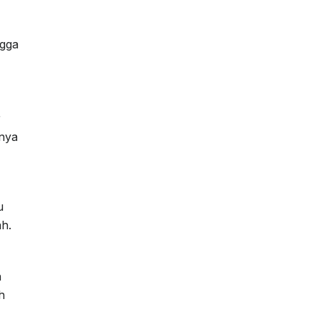
ngga
r
tnya
u
ah.
n
h