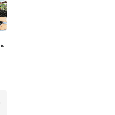
ris
u