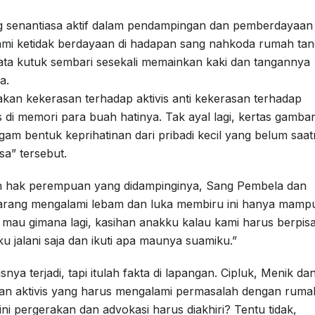
 senantiasa aktif dalam pendampingan dan pemberdayaan
mi ketidak berdayaan di hadapan sang nahkoda rumah ta
ta kutuk sembari sesekali memainkan kaki dan tangannya
a.
kan kekerasan terhadap aktivis anti kekerasan terhadap
 di memori para buah hatinya. Tak ayal lagi, kertas gamba
gam bentuk keprihatinan dari pribadi kecil yang belum saa
a” tersebut.
n hak perempuan yang didampinginya, Sang Pembela dan
arang mengalami lebam dan luka membiru ini hanya mamp
i mau gimana lagi, kasihan anakku kalau kami harus berpis
u jalani saja dan ikuti apa maunya suamiku.”
ya terjadi, tapi itulah fakta di lapangan. Cipluk, Menik da
n aktivis yang harus mengalami permasalah dengan ruma
 pergerakan dan advokasi harus diakhiri? Tentu tidak,