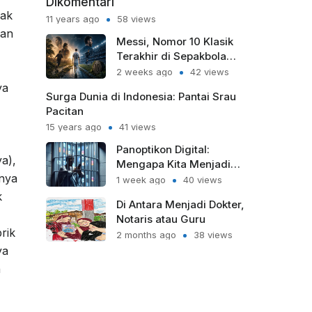
Dikomentari
dak
11 years ago
58 views
uan
Messi, Nomor 10 Klasik
Terakhir di Sepakbola
Modern
2 weeks ago
42 views
ya
Surga Dunia di Indonesia: Pantai Srau
Pacitan
15 years ago
41 views
Panoptikon Digital:
a),
Mengapa Kita Menjadi
nya
Sipir Penjara bagi Diri
1 week ago
40 views
Sendiri?
k
Di Antara Menjadi Dokter,
Notaris atau Guru
rik
2 months ago
38 views
ya
h