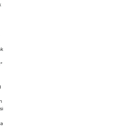
k
.
ak
”
g
n
si
ya