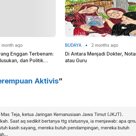
 month ago
BUDAYA
2 months ago
yang Enggan Terbenam:
Di Antara Menjadi Dokter, Nota
usukan, dan Politik
atau Guru
kuasaan
erempuan Aktivis
”
n Mas Teja, ketua Jaringan Kemanusiaan Jawa Timut (JKJT).
ikah. Saat aq sedikit bertanya ttg statusnya, ia menjawab: apa qm
butuh kasih sayang, mereka butuh pendampingan, mereka butuh
mah…