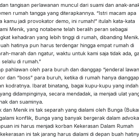
n dan tangisan perlawanan muncul dari suami dan anak-ana
jemen rumah tangga yang diterapkannya. “Istri macam apa
a kamu jadi provokator demo, ini rumah!” itulah kata-kata
uami Menik, yang notabene telah beralih peran sebagai
kat kehadiran yang lebih tinggi di rumah, dibanding Menik
 buah hatinya pun harus terdengar hingga empat rumah di
rah-marah dan ngatur, waktu untuk kami saja tidak ada, g
selalu di rumah.”
p pahlawan oleh para buruh dan dianggap “jenderal lawan
stor dan “boss” para buruh, ketika di rumah hanya dianggap
kan kodratnya. Ibarat binatang, bagai kupu-kupu yang indah
h yang didampinginya, secara mendadak, ia menjadi ulat yan
anak dan suaminya.
 dan Menik ini tak separah yang dialami oleh Bunga (Buka
alami konflik, Bunga yang banyak bergerak dalam advoka
puan ini harus menjadi korban Kekerasan Dalam Rumah
ekerasan ini tak jarang harus dialami di depan buah hatin