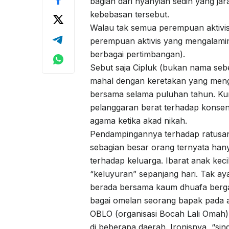
bagian dari nyanyian sedih yang ja
kebebasan tersebut.
Walau tak semua perempuan aktivis m
perempuan aktivis yang mengalamin
berbagai pertimbangan).
Sebut saja Cipluk (bukan nama sebe
mahal dengan keretakan yang meng
bersama selama puluhan tahun. Ku
pelanggaran berat terhadap konse
agama ketika akad nikah.
Pendampingannya terhadap ratusan
sebagian besar orang ternyata han
terhadap keluarga. Ibarat anak kec
“keluyuran” sepanjang hari. Tak ayal
berada bersama kaum dhuafa berga
bagai omelan seorang bapak pada 
OBLO (organisasi Bocah Lali Omah) 
di beberapa daerah. Ironisnya, “s