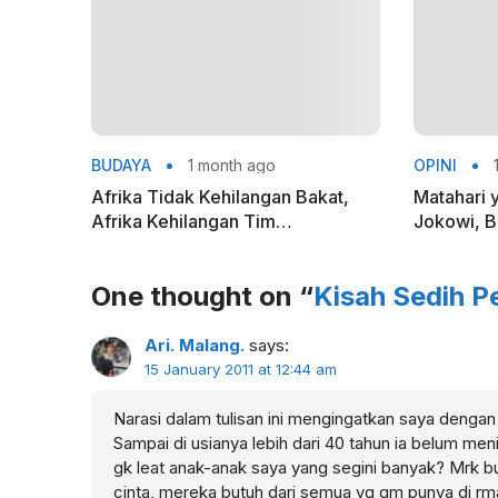
BUDAYA
1 month ago
OPINI
1
Afrika Tidak Kehilangan Bakat,
Matahari 
Afrika Kehilangan Tim
Jokowi, Bl
Nasionalnya
Pasca-Ke
One thought on “
Kisah Sedih P
Ari. Malang.
says:
15 January 2011 at 12:44 am
Narasi dalam tulisan ini mengingatkan saya denga
Sampai di usianya lebih dari 40 tahun ia belum men
gk leat anak-anak saya yang segini banyak? Mrk 
cinta, mereka butuh dari semua yg qm punya di r