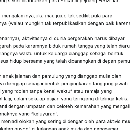
rang sekali dilantunkan para Srikandi pejuang HAM dan
engalaminya, jika mau jujur, tak sedikit pula para
ya (walau mungkin tak terpublikasikan dengan baik karen
narnya), aktivitasnya di dunia pergerakan harus dibayar
arah pada karamnya biduk rumah tangga yang telah diaru
rangnya waktu untuk keluarga dianggap sebagai bentuk
nsus hidup bersama yang telah dicanangkan di depan pem
 anak jalanan dan pemulung yang dianggap mulia oleh
ya dianggap sebagai bentuk pengingkaran tanggung jawab
il yang “dolan tanpa kenal waktu” atau remaja yang
 lagi, dalam sekejap pujian yang terngiang di telinga ketika
nti dengan umpatan dan celoteh kemarahan yang mengali
anaknya yang “keluyuran”.
menjadi olokan yang sering di dengar oleh para aktivis mu
ingkatan guyon” di kalangan anak muda dan penggemar