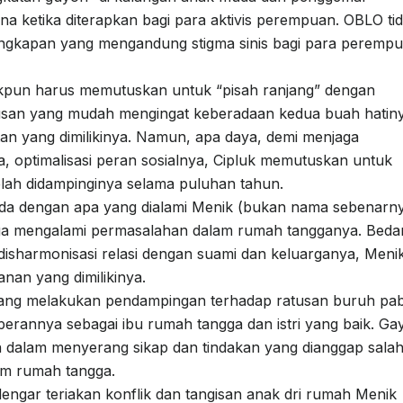
akna ketika diterapkan bagi para aktivis perempuan. OBLO ti
 ungkapan yang mengandung stigma sinis bagi para peremp
plukpun harus memutuskan untuk “pisah ranjang” dengan
tusan yang mudah mengingat keberadaan kedua buah hatin
tan yang dimilikinya. Namun, apa daya, demi menjaga
ta, optimalisasi peran sosialnya, Cipluk memutuskan untuk
elah didampinginya selama puluhan tahun.
beda dengan apa yang dialami Menik (bukan nama sebenarny
ga mengalami permasalahan dalam rumah tangganya. Beda
disharmonisasi relasi dengan suami dan keluarganya, Meni
nan yang dimilikinya.
 yang melakukan pendampingan terhadap ratusan buruh pab
 perannya sebagai ibu rumah tangga dan istri yang baik. Ga
an dalam menyerang sikap dan tindakan yang dianggap sala
lam rumah tangga.
dengar teriakan konflik dan tangisan anak dri rumah Menik