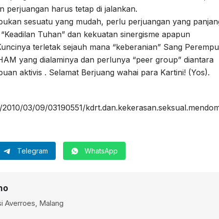
perjuangan harus tetap di jalankan.
bukan sesuatu yang mudah, perlu perjuangan yang panjan
“Keadilan Tuhan” dan kekuatan sinergisme apapun
 Kuncinya terletak sejauh mana “keberanian” Sang Peremp
HAM yang dialaminya dan perlunya “peer group” diantara
an aktivis . Selamat Berjuang wahai para Kartini! (Yos).
/2010/03/09/03190551/kdrt.dan.kekerasan.seksual.mendom
Telegram
WhatsApp
no
i Averroes, Malang