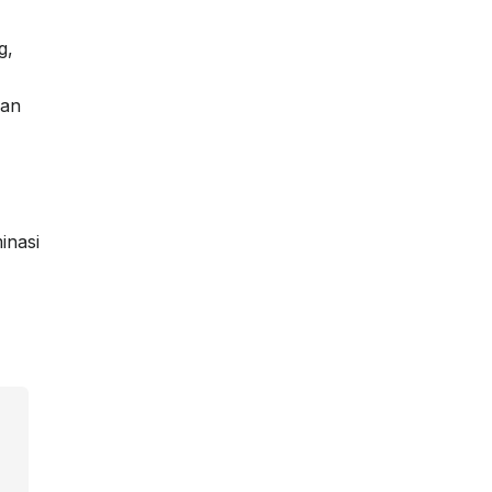
g,
uan
inasi