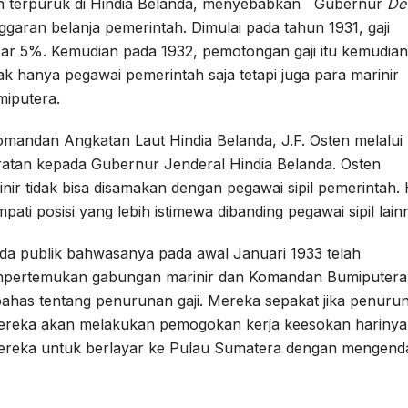
n terpuruk di Hindia Belanda, menyebabkan Gubernur
De
ran belanja pemerintah. Dimulai pada tahun 1931, gaji
ar 5%. Kemudian pada 1932, pemotongan gaji itu kemudian
 hanya pegawai pemerintah saja tetapi juga para marinir
miputera.
mandan Angkatan Laut Hindia Belanda, J.F. Osten melalui
atan kepada Gubernur Jenderal Hindia Belanda. Osten
r tidak bisa disamakan dengan pegawai sipil pemerintah. 
ati posisi yang lebih istimewa dibanding pegawai sipil lain
a publik bahwasanya pada awal Januari 1933 telah
mpertemukan gabungan marinir dan Komandan Bumiputera
has tentang penurunan gaji. Mereka sepakat jika penuru
, mereka akan melakukan pemogokan kerja keesokan harinya
mereka untuk berlayar ke Pulau Sumatera dengan mengend