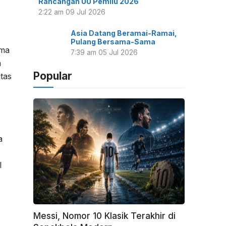
2:22 am
09 Jul 2026
Asia Datang Beramai-Ramai,
Pulang Bersama-Sama
ama
7:39 am
05 Jul 2026
n
Popular
tas
a
l
Messi, Nomor 10 Klasik Terakhir di
Sepakbola Modern