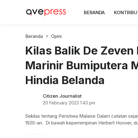
AvePress.com
BERANDA
KONTRIBU
Belajar dari Komentar
Beranda
Opini
Kilas Balik De Zeven
Marinir Bumiputera M
Hindia Belanda
Citizen Journalist
20 February 2023
1:43 pm
Sekilas tentang Peristiwa Malaise Dalam catatan seja
1920-an. Di bawah kepemimpinan Herbert Hoover, d