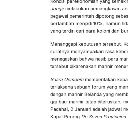
Kondisi perekonomian yang semaki
Jonge
melakukan pemangkasan angga
pegawai pemerintah dipotong sebes
bertambah menjadi 10%, namun tidak
yang terdiri dari para koloni dan bu
Menanggapi keputusan tersebut, Ko
suratnya menyampaikan rasa keber
menegaskan bahwa nasib para marini
tersebut dikarenakan marinir menemp
Suara Oemoem
memberitakan kepad
terlaksana sebuah forum yang me
dengan marinir Belanda yang memba
gaji bagi marinir tetap diteruskan
Padahal, 2 Januari adalah jadwal 
Kapal Perang
De Seven Provincien.