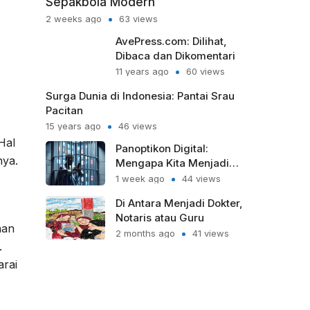
2 weeks ago
63 views
AvePress.com: Dilihat,
Dibaca dan Dikomentari
11 years ago
60 views
Surga Dunia di Indonesia: Pantai Srau
Pacitan
15 years ago
46 views
Hal
Panoptikon Digital:
Mengapa Kita Menjadi
nya.
Sipir Penjara bagi Diri
1 week ago
44 views
Sendiri?
Di Antara Menjadi Dokter,
Notaris atau Guru
nan
2 months ago
41 views
.
arai