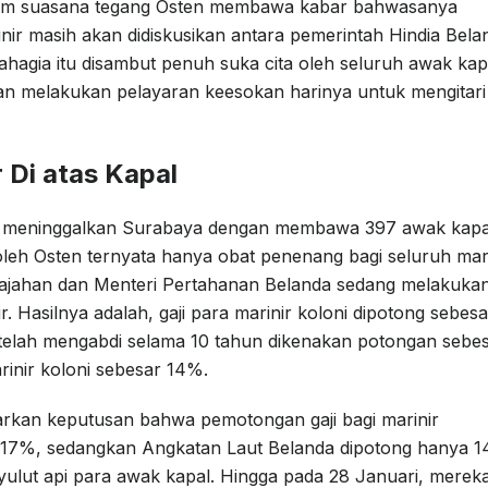
alam suasana tegang Osten membawa kabar bahwasanya
nir masih akan didiskusikan antara pemerintah Hindia Bela
hagia itu disambut penuh suka cita oleh seluruh awak kap
an melakukan pelayaran keesokan harinya untuk mengitari
 Di atas Kapal
 meninggalkan Surabaya dengan membawa 397 awak kapa
leh Osten ternyata hanya obat penenang bagi seluruh mari
ri Jajahan dan Menteri Pertahanan Belanda sedang melakuka
r. Hasilnya adalah, gaji para marinir koloni dipotong sebesa
telah mengabdi selama 10 tahun dikenakan potongan sebe
rinir koloni sebesar 14%.
uarkan keputusan bahwa pemotongan gaji bagi marinir
 17%, sedangkan Angkatan Laut Belanda dipotong hanya 1
ulut api para awak kapal. Hingga pada 28 Januari, merek