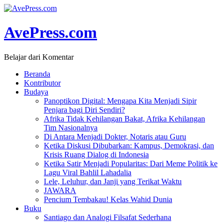
AvePress.com
Belajar dari Komentar
Beranda
Kontributor
Budaya
Panoptikon Digital: Mengapa Kita Menjadi Sipir
Penjara bagi Diri Sendiri?
Afrika Tidak Kehilangan Bakat, Afrika Kehilangan
Tim Nasionalnya
Di Antara Menjadi Dokter, Notaris atau Guru
Ketika Diskusi Dibubarkan: Kampus, Demokrasi, dan
Krisis Ruang Dialog di Indonesia
Ketika Satir Menjadi Popularitas: Dari Meme Politik ke
Lagu Viral Bahlil Lahadalia
Lele, Leluhur, dan Janji yang Terikat Waktu
JAWARA
Pencium Tembakau! Kelas Wahid Dunia
Buku
Santiago dan Analogi Filsafat Sederhana