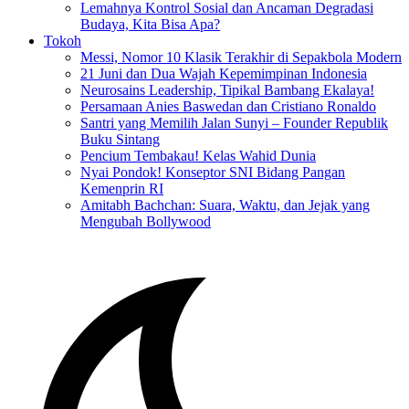
Lemahnya Kontrol Sosial dan Ancaman Degradasi
Budaya, Kita Bisa Apa?
Tokoh
Messi, Nomor 10 Klasik Terakhir di Sepakbola Modern
21 Juni dan Dua Wajah Kepemimpinan Indonesia
Neurosains Leadership, Tipikal Bambang Ekalaya!
Persamaan Anies Baswedan dan Cristiano Ronaldo
Santri yang Memilih Jalan Sunyi – Founder Republik
Buku Sintang
Pencium Tembakau! Kelas Wahid Dunia
Nyai Pondok! Konseptor SNI Bidang Pangan
Kemenprin RI
Amitabh Bachchan: Suara, Waktu, dan Jejak yang
Mengubah Bollywood