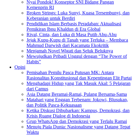
Nyai Pondok! Konseptor SNI Bidang Pangan
Kemenprin RI
Broken Strings: Luka Sunyi, Kuasa Tersembunyi, dan
Keberanian untuk Berdiri
Pendidikan Islam Berbasis Peradaban: Aktualisasi
Pemikiran Ibnu Khaldun di Era Global
Rival, Cinta, dan Luka di Masa Putih Abu-Abu
Jejak Kupu-Kupu di Tanah yang Terluka – Membaca
Mahmud Darwish dari Kacamata Ekokritik
Menjamah Novel Wigati dan Seluk Beluknya
Mewujudkan Pribadi Unggul dengan “The Power of
Habits”
Opini
Pemisahan Pemilu Pasca Putusan MK: Antara
Rasionalitas Konstitusional dan Kepentingan Elit Partai
Menghadapi Hidup yang Tak Masuk Akal: 5 Pelajaran
dari Camus
Asia Datang Beramai-Ramai, Pulang Bersama-Sama
Matahari yang Enggan Terbenam: Jokowi, Blusukan,
dan Politik Pasca-Kekuasaan
Ketika Diskusi Dibubarkan: Kampus, Demokrasi, dan
Krisis Ruang Dialog di Indonesia
Grup WhatsApp dan Demokrasi yang Terlalu Ramai
Menuju Piala Dunia: Nasionalisme yang Datang Tepat
Waktu