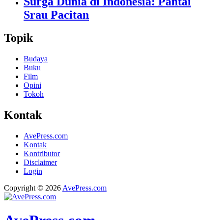
Surga Dunia di Indonesia: Pantai
Srau Pacitan
Topik
Budaya
Buku
Film
Opini
Tokoh
Kontak
AvePress.com
Kontak
Kontributor
Disclaimer
Login
Copyright © 2026
AvePress.com