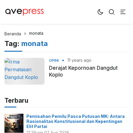
AvePress.com
Belajar dari Komentar
monata
Beranda
Tag:
monata
11 years ago
OPINI
Derajat Kepornoan Dangdut
Koplo
Terbaru
Pemisahan Pemilu Pasca Putusan MK: Antara
Rasionalitas Konstitusional dan Kepentingan
Elit Partai
12:29 pm
07 Aug 2026