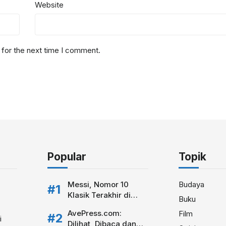
Website
 for the next time I comment.
Popular
Topik
Messi, Nomor 10
Budaya
Klasik Terakhir di
Buku
Sepakbola Modern
AvePress.com:
Film
i
Dilihat, Dibaca dan