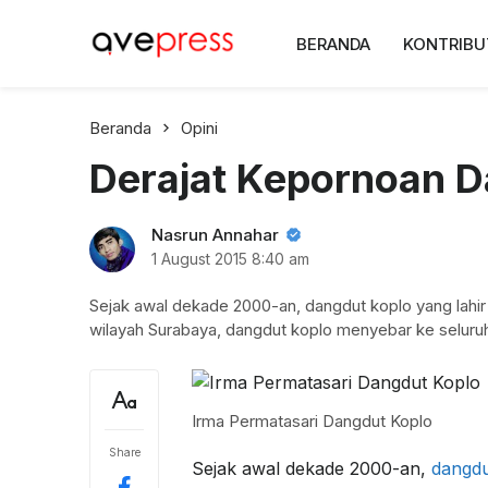
AvePress.com
BERANDA
KONTRIBU
Belajar dari Komentar
Beranda
Opini
Derajat Kepornoan D
Nasrun Annahar
1 August 2015
8:40 am
Sejak awal dekade 2000-an, dangdut koplo yang lahir
wilayah Surabaya, dangdut koplo menyebar ke selur
Irma Permatasari Dangdut Koplo
Share
Sejak awal dekade 2000-an,
dangdu