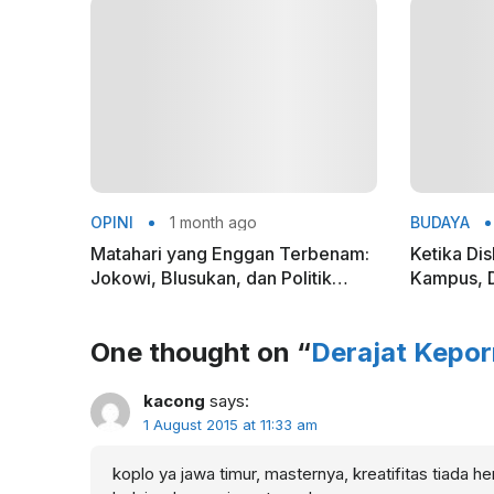
Elit Partai
OPINI
1 month ago
BUDAYA
Matahari yang Enggan Terbenam:
Ketika Di
Jokowi, Blusukan, dan Politik
Kampus, D
Pasca-Kekuasaan
Ruang Dia
One thought on “
Derajat Kepo
kacong
says:
1 August 2015 at 11:33 am
koplo ya jawa timur, masternya, kreatifitas tiada 