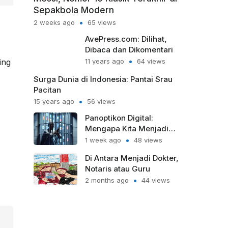
Sepakbola Modern
2 weeks ago
65 views
AvePress.com: Dilihat,
Dibaca dan Dikomentari
ing
11 years ago
64 views
Surga Dunia di Indonesia: Pantai Srau
Pacitan
15 years ago
56 views
Panoptikon Digital:
Mengapa Kita Menjadi
Sipir Penjara bagi Diri
1 week ago
48 views
Sendiri?
Di Antara Menjadi Dokter,
Notaris atau Guru
2 months ago
44 views