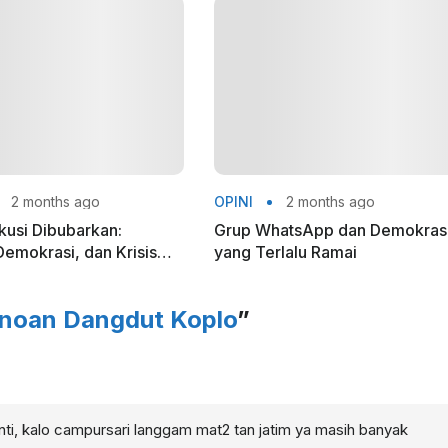
2 months ago
OPINI
2 months ago
skusi Dibubarkan:
Grup WhatsApp dan Demokras
emokrasi, dan Krisis
yang Terlalu Ramai
log di Indonesia
rnoan Dangdut Koplo
”
henti, kalo campursari langgam mat2 tan jatim ya masih banyak