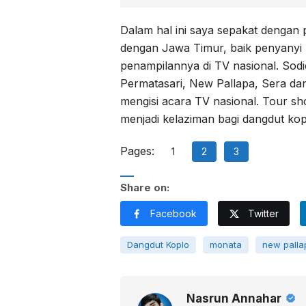
Dalam hal ini saya sepakat dengan 
dengan Jawa Timur, baik penyanyi 
penampilannya di TV nasional. Sodiq
Permatasari, New Pallapa, Sera dan
mengisi acara TV nasional. Tour s
menjadi kelaziman bagi dangdut ko
Pages:
1
2
3
Share on:
Facebook
Twitter
Dangdut Koplo
monata
new palla
Nasrun Annahar