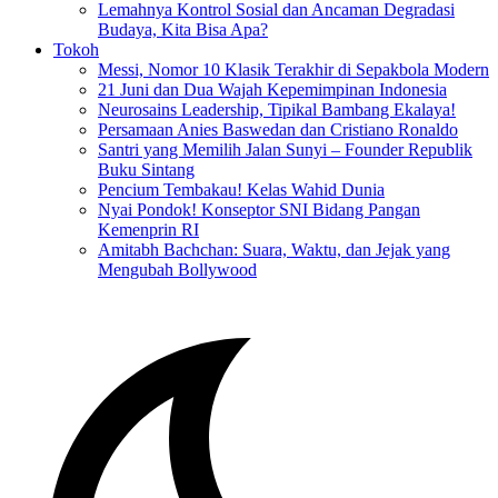
Lemahnya Kontrol Sosial dan Ancaman Degradasi
Budaya, Kita Bisa Apa?
Tokoh
Messi, Nomor 10 Klasik Terakhir di Sepakbola Modern
21 Juni dan Dua Wajah Kepemimpinan Indonesia
Neurosains Leadership, Tipikal Bambang Ekalaya!
Persamaan Anies Baswedan dan Cristiano Ronaldo
Santri yang Memilih Jalan Sunyi – Founder Republik
Buku Sintang
Pencium Tembakau! Kelas Wahid Dunia
Nyai Pondok! Konseptor SNI Bidang Pangan
Kemenprin RI
Amitabh Bachchan: Suara, Waktu, dan Jejak yang
Mengubah Bollywood