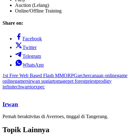
Auction (Lelang)
Online/Offline Training
Share on:
Facebook
Twitter
Telegram
WhatsApp
1st Free Web Based Flash MMORPG
archer
canaan online
game
online
gamers
irwan sugiarto
mage
pet forest
priest
prodigy
infinitech
warrior
xpec
Irwan
Pernah beraktivitas di Averroes, tinggal di Tangerang.
Topik Lainnya