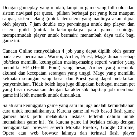
Dengan gameplay yang mudah, tampilan game yang full color dan
sistem navigasi per quest, pilihan berbagai pet yang lucu maupun
sangar, sistem lelang (untuk item-item yang nantinya akan dijual
oleh player), 7 jam double exp per-minggu untuk tiap player, dan
sistem guild (untuk berkelompoknya para gamer sehingga
mempermudah player untuk bermain) menambah daya tarik bagi
game ini.
Canaan Online menyediakan 4 job yang dapat dipilih oleh gamer
pada awal permainan. Warrior, Archer, Priest, Mage dimana setiap
job/class memiliki keunggulan masing-masing seperti warrior yang
memiliki HP (Health Point) yang besar, Archer yang memiliki
akurasi dan kecepatan serangan yang tinggi, Mage yang memiliki
kekuatan serangan yang besar dan Priest yang dapat melakukan
penyembuhan. Tidak boleh lupa juga dilupakan berbagai macam pet
yang bisa disesuaikan dengan karakteristik tiap-tiap job membuat
game ini lebih menarik untuk dimainkan.
Salah satu keunggulan game yang satu ini juga adalah kemudahanan
cara untuk memainkannya. Karena game ini web based flash game
gamers tidak perlu melakukan instalasi terlebih dahulu untuk
memainkan game ini . Ya, karena game ini berjalan cukup dengan
menggunakan browser seperti Mozilla Firefox, Google Chrome,
Opera atau web browser lainnya dan terinstal flash player