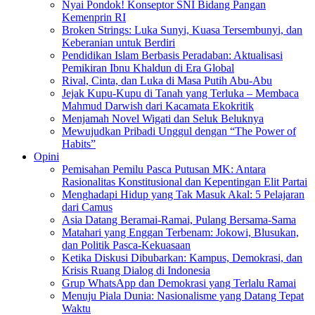
Nyai Pondok! Konseptor SNI Bidang Pangan
Kemenprin RI
Broken Strings: Luka Sunyi, Kuasa Tersembunyi, dan
Keberanian untuk Berdiri
Pendidikan Islam Berbasis Peradaban: Aktualisasi
Pemikiran Ibnu Khaldun di Era Global
Rival, Cinta, dan Luka di Masa Putih Abu-Abu
Jejak Kupu-Kupu di Tanah yang Terluka – Membaca
Mahmud Darwish dari Kacamata Ekokritik
Menjamah Novel Wigati dan Seluk Beluknya
Mewujudkan Pribadi Unggul dengan “The Power of
Habits”
Opini
Pemisahan Pemilu Pasca Putusan MK: Antara
Rasionalitas Konstitusional dan Kepentingan Elit Partai
Menghadapi Hidup yang Tak Masuk Akal: 5 Pelajaran
dari Camus
Asia Datang Beramai-Ramai, Pulang Bersama-Sama
Matahari yang Enggan Terbenam: Jokowi, Blusukan,
dan Politik Pasca-Kekuasaan
Ketika Diskusi Dibubarkan: Kampus, Demokrasi, dan
Krisis Ruang Dialog di Indonesia
Grup WhatsApp dan Demokrasi yang Terlalu Ramai
Menuju Piala Dunia: Nasionalisme yang Datang Tepat
Waktu