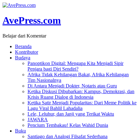
AvePress.com
Belajar dari Komentar
Beranda
Kontributor
Budaya
Panoptikon Digital: Mengapa Kita Menjadi Sipir
Penjara bagi Diri Sendiri?
Afrika Tidak Kehilangan Bakat, Afrika Kehilangan
Tim Nasionalnya
Di Antara Menjadi Dokter, Notaris atau Guru
Ketika Diskusi Dibubarkan: Kampus, Demokrasi, dan
Krisis Ruang Dialog di Indonesia
Ketika Satir Menjadi Popularitas: Dari Meme Politik ke
Lagu Viral Bahlil Lahadalia
Lele, Leluhur, dan Janji yang Terikat Waktu
JAWARA
Pencium Tembakau! Kelas Wahid Dunia
Buku
Santiago dan Analogi Filsafat Sederhana