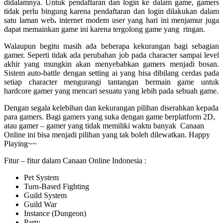
didalamnya. Untuk pendaftaran dan login ke dalam game, gamers
tidak perlu bingung karena pendaftaran dan login dilakukan dalam
satu laman web
.
internet modem user yang hari ini menjamur juga
dapat memainkan game ini karena tergolong game yang ringan.
Walaupun begitu masih ada beberapa kekurangan bagi sebagian
gamer. Seperti tidak ada perubahan job pada character sampai level
akhir yang mungkin akan menyebabkan gamers menjadi bosan.
Sistem auto-battle dengan setting ai yang bisa dibilang cerdas pada
setiap character mengurangi tantangan bermain game untuk
hardcore gamer yang mencari sesuatu yang lebih pada sebuah game.
Dengan segala kelebihan dan kekurangan pilihan diserahkan kepada
para gamers. Bagi gamers yang suka dengan game berplatform 2D,
atau gamer – gamer yang tidak memiliki waktu banyak Canaan
Online ini bisa menjadi pilihan yang tak boleh dilewatkan. Happy
Playing~~
Fitur – fitur dalam Canaan Online Indonesia :
Pet System
Turn-Based Fighting
Guild System
Guild War
Instance (Dungeon)
Party