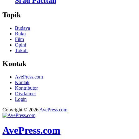
Srau Pacitan
Topik
Budaya
Buku
Film
Opini
Tokoh
Kontak
AvePress.com
Kontak
Kontributor
Disclaimer
Login
Copyright © 2026
AvePress.com
AvePress.com