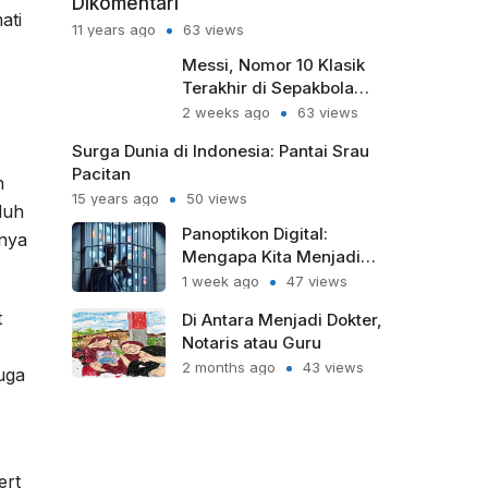
Dikomentari
ati
11 years ago
63 views
Messi, Nomor 10 Klasik
Terakhir di Sepakbola
Modern
2 weeks ago
63 views
Surga Dunia di Indonesia: Pantai Srau
Pacitan
n
15 years ago
50 views
duh
Panoptikon Digital:
hnya
Mengapa Kita Menjadi
Sipir Penjara bagi Diri
1 week ago
47 views
Sendiri?
t
Di Antara Menjadi Dokter,
Notaris atau Guru
2 months ago
43 views
uga
ert