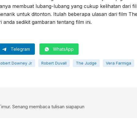
nya membuat lubang-lubang yang cukup kelihatan dari fi
enarik untuk ditonton. Itulah beberapa ulasan dari film Th
anda sedikit gambaran tentang film ini.
Telegram
WhatsApp
obert Downey Jr
Robert Duvall
The Judge
Vera Farmiga
Timur. Senang membaca tulisan siapapun