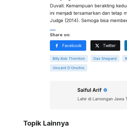
Duvall. Kemampuan berakting kedua
ini menjadi tersamarkan dan tetap m
Judge (2014). Semoga bisa memberi 
Share on:
Facebook
Twitter
Billy Bob Thornton
Dax Shepard
R
Vincent D'Onofrio
Saiful Arif
Lahir di Lamongan Jawa 
Topik Lainnya