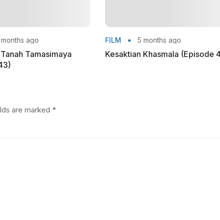
 months ago
FILM
5 months ago
n Tanah Tamasimaya
Kesaktian Khasmala (Episode 
43)
elds are marked
*