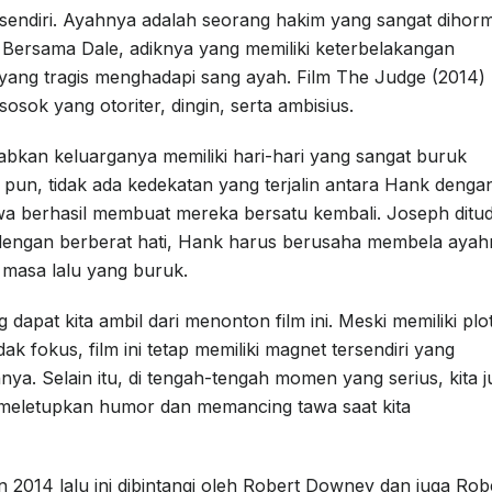
ndiri. Ayahnya adalah seorang hakim yang sangat dihorm
 Bersama Dale, adiknya yang memiliki keterbelakangan
 yang tragis menghadapi sang ayah. Film The Judge (2014)
ok yang otoriter, dingin, serta ambisius.
bkan keluarganya memiliki hari-hari yang sangat buruk
 pun, tidak ada kedekatan yang terjalin antara Hank denga
wa berhasil membuat mereka bersatu kembali. Joseph ditu
i dengan berberat hati, Hank harus berusaha membela aya
masa lalu yang buruk.
apat kita ambil dari menonton film ini. Meski memiliki plo
k fokus, film ini tetap memiliki magnet tersendiri yang
. Selain itu, di tengah-tengah momen yang serius, kita j
 meletupkan humor dan memancing tawa saat kita
un 2014 lalu ini dibintangi oleh Robert Downey dan juga Rob