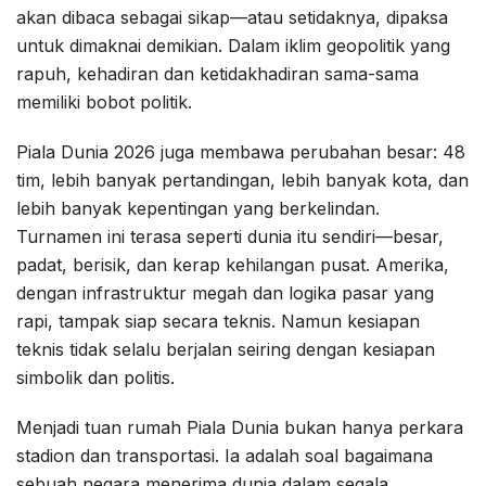
akan dibaca sebagai sikap—atau setidaknya, dipaksa
untuk dimaknai demikian. Dalam iklim geopolitik yang
rapuh, kehadiran dan ketidakhadiran sama-sama
memiliki bobot politik.
Piala Dunia 2026 juga membawa perubahan besar: 48
tim, lebih banyak pertandingan, lebih banyak kota, dan
lebih banyak kepentingan yang berkelindan.
Turnamen ini terasa seperti dunia itu sendiri—besar,
padat, berisik, dan kerap kehilangan pusat. Amerika,
dengan infrastruktur megah dan logika pasar yang
rapi, tampak siap secara teknis. Namun kesiapan
teknis tidak selalu berjalan seiring dengan kesiapan
simbolik dan politis.
Menjadi tuan rumah Piala Dunia bukan hanya perkara
stadion dan transportasi. Ia adalah soal bagaimana
sebuah negara menerima dunia dalam segala