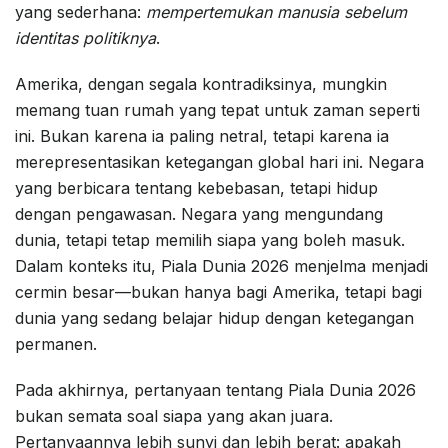
yang sederhana:
mempertemukan manusia sebelum
identitas politiknya
.
Amerika, dengan segala kontradiksinya, mungkin
memang tuan rumah yang tepat untuk zaman seperti
ini. Bukan karena ia paling netral, tetapi karena ia
merepresentasikan ketegangan global hari ini. Negara
yang berbicara tentang kebebasan, tetapi hidup
dengan pengawasan. Negara yang mengundang
dunia, tetapi tetap memilih siapa yang boleh masuk.
Dalam konteks itu, Piala Dunia 2026 menjelma menjadi
cermin besar—bukan hanya bagi Amerika, tetapi bagi
dunia yang sedang belajar hidup dengan ketegangan
permanen.
Pada akhirnya, pertanyaan tentang Piala Dunia 2026
bukan semata soal siapa yang akan juara.
Pertanyaannya lebih sunyi dan lebih berat: apakah