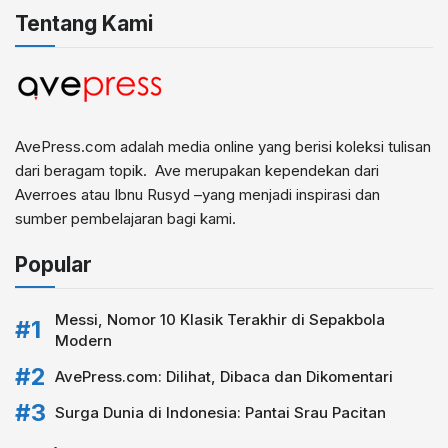
Tentang Kami
AvePress.com adalah media online yang berisi koleksi tulisan
dari beragam topik. Ave merupakan kependekan dari
Averroes atau Ibnu Rusyd –yang menjadi inspirasi dan
sumber pembelajaran bagi kami.
Popular
Messi, Nomor 10 Klasik Terakhir di Sepakbola
Modern
AvePress.com: Dilihat, Dibaca dan Dikomentari
Surga Dunia di Indonesia: Pantai Srau Pacitan