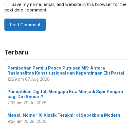
Save my name, email, and website in this browser for the
next time I comment.
Terbaru
Pemisahan Pemilu Pasca Putusan MK: Antara
Rasionalitas Konstitusional dan Kepentingan Elit Partai
12:29 pm
07 Aug 2026
Panoptikon Digital: Mengapa Kita Menjadi Sipir Penjara
bagi Diri Sendiri?
7:05 am
29 Jul 2026
Messi, Nomor 10 Klasik Terakhir di Sepakbola Modern
9:33 am
26 Jul 2026