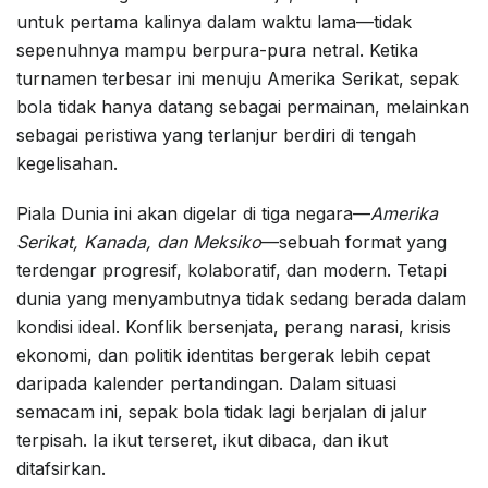
untuk pertama kalinya dalam waktu lama—tidak
sepenuhnya mampu berpura-pura netral. Ketika
turnamen terbesar ini menuju Amerika Serikat, sepak
bola tidak hanya datang sebagai permainan, melainkan
sebagai peristiwa yang terlanjur berdiri di tengah
kegelisahan.
Piala Dunia ini akan digelar di tiga negara—
Amerika
Serikat, Kanada, dan Meksiko
—sebuah format yang
terdengar progresif, kolaboratif, dan modern. Tetapi
dunia yang menyambutnya tidak sedang berada dalam
kondisi ideal. Konflik bersenjata, perang narasi, krisis
ekonomi, dan politik identitas bergerak lebih cepat
daripada kalender pertandingan. Dalam situasi
semacam ini, sepak bola tidak lagi berjalan di jalur
terpisah. Ia ikut terseret, ikut dibaca, dan ikut
ditafsirkan.