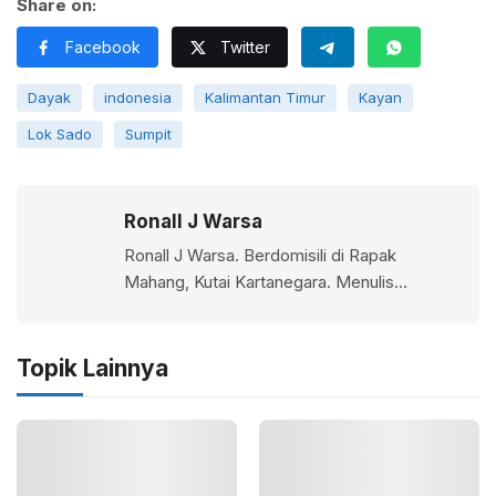
Share on:
Facebook
Twitter
Dayak
indonesia
Kalimantan Timur
Kayan
Lok Sado
Sumpit
Ronall J Warsa
Ronall J Warsa. Berdomisili di Rapak
Mahang, Kutai Kartanegara. Menulis
berbagai cerpen,puisi, dan penggemar
fotografi. Buku yang diterbitkan antara lain;
Demokrasi dan Kemiskinan, Budaya Politik
Topik Lainnya
Demokratis, Obituari Andry Dewanto
Ahmad : Catatan Keluarga, Sahabat &
Kolega, Kariyau Hutan. Dapat dihubungi di
Ig raja_warsa atau email:
theothernald@gmail.com