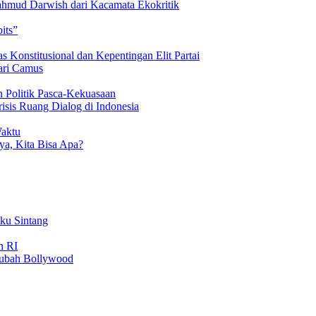
hmud Darwish dari Kacamata Ekokritik
its”
 Konstitusional dan Kepentingan Elit Partai
ari Camus
 Politik Pasca-Kekuasaan
isis Ruang Dialog di Indonesia
Waktu
a, Kita Bisa Apa?
uku Sintang
n RI
gubah Bollywood