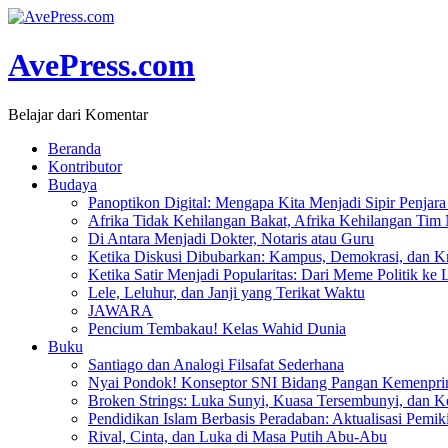
AvePress.com
Belajar dari Komentar
Beranda
Kontributor
Budaya
Panoptikon Digital: Mengapa Kita Menjadi Sipir Penjara 
Afrika Tidak Kehilangan Bakat, Afrika Kehilangan Tim
Di Antara Menjadi Dokter, Notaris atau Guru
Ketika Diskusi Dibubarkan: Kampus, Demokrasi, dan Kr
Ketika Satir Menjadi Popularitas: Dari Meme Politik ke 
Lele, Leluhur, dan Janji yang Terikat Waktu
JAWARA
Pencium Tembakau! Kelas Wahid Dunia
Buku
Santiago dan Analogi Filsafat Sederhana
Nyai Pondok! Konseptor SNI Bidang Pangan Kemenpri
Broken Strings: Luka Sunyi, Kuasa Tersembunyi, dan Ke
Pendidikan Islam Berbasis Peradaban: Aktualisasi Pemik
Rival, Cinta, dan Luka di Masa Putih Abu-Abu