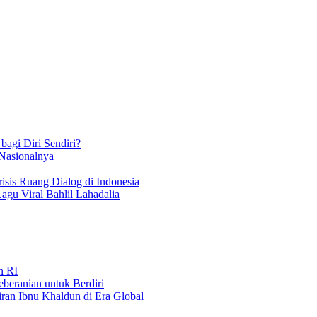
bagi Diri Sendiri?
 Nasionalnya
isis Ruang Dialog di Indonesia
Lagu Viral Bahlil Lahadalia
n RI
beranian untuk Berdiri
iran Ibnu Khaldun di Era Global