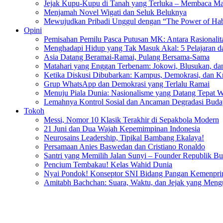
Jejak Kupu-Kupu di Tanah yang Terluka – Membaca Ma
Menjamah Novel Wigati dan Seluk Beluknya
Mewujudkan Pribadi Unggul dengan “The Power of Hab
Opini
Pemisahan Pemilu Pasca Putusan MK: Antara Rasionalitas
Menghadapi Hidup yang Tak Masuk Akal: 5 Pelajaran d
Asia Datang Beramai-Ramai, Pulang Bersama-Sama
Matahari yang Enggan Terbenam: Jokowi, Blusukan, dan
Ketika Diskusi Dibubarkan: Kampus, Demokrasi, dan Kr
Grup WhatsApp dan Demokrasi yang Terlalu Ramai
Menuju Piala Dunia: Nasionalisme yang Datang Tepat 
Lemahnya Kontrol Sosial dan Ancaman Degradasi Buday
Tokoh
Messi, Nomor 10 Klasik Terakhir di Sepakbola Modern
21 Juni dan Dua Wajah Kepemimpinan Indonesia
Neurosains Leadership, Tipikal Bambang Ekalaya!
Persamaan Anies Baswedan dan Cristiano Ronaldo
Santri yang Memilih Jalan Sunyi – Founder Republik B
Pencium Tembakau! Kelas Wahid Dunia
Nyai Pondok! Konseptor SNI Bidang Pangan Kemenpri
Amitabh Bachchan: Suara, Waktu, dan Jejak yang Men