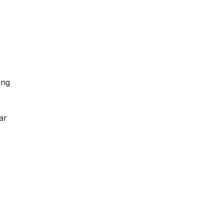
ang
ar