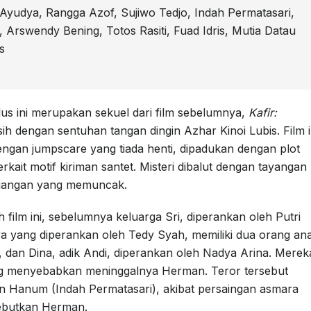
 Ayudya, Rangga Azof, Sujiwo Tedjo, Indah Permatasari,
 Arswendy Bening, Totos Rasiti, Fuad Idris, Mutia Datau
s
Plus ini merupakan sekuel dari film sebelumnya,
Kafir:
ih dengan sentuhan tangan dingin Azhar Kinoi Lubis. Film i
gan jumpscare yang tiada henti, dipadukan dengan plot
rkait motif kiriman santet. Misteri dibalut dengan tayangan
gangan yang memuncak.
h film ini, sebelumnya keluarga Sri, diperankan oleh Putri
 yang diperankan oleh Tedy Syah, memiliki dua orang ana
 dan Dina, adik Andi, diperankan oleh Nadya Arina. Merek
ng menyebabkan meninggalnya Herman. Teror tersebut
dan Hanum (Indah Permatasari), akibat persaingan asmara
rebutkan Herman.