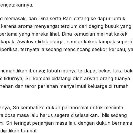
 mengatakannya.
d memasak, dan Dina serta Rani datang ke dapur untuk
karena aroma menyengat tercium dari daging busuk yang
rtama yang mereka lihat. Dina kemudian melihat kakek
kapak. Awalnya tidak curiga, namun kakek tampak seperti
periksa, ternyata ia sedang mencincang seekor kerbau, y
t memandikan ibunya; tubuh ibunya terdapat bekas luka bak
am tidurnya, Sri kembali didatangi oleh arwah orang tuanya
an dan teror perlahan menyelimuti keluarga di rumah
anya, Sri kembali ke dukun paranormal untuk meminta
dosa masa lalu harus segera diselesaikan. Iblis sedang
i. Sri teringat perjanjian masa lalu dengan dukun bernama
ijadikan tumbal.