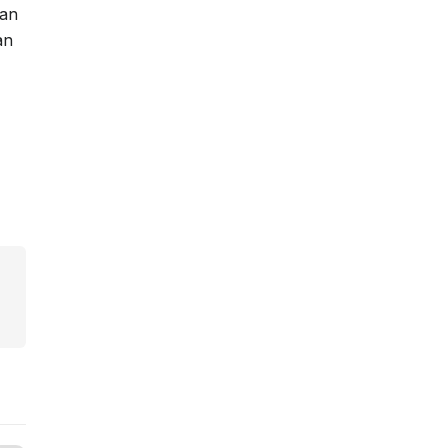
dan
an