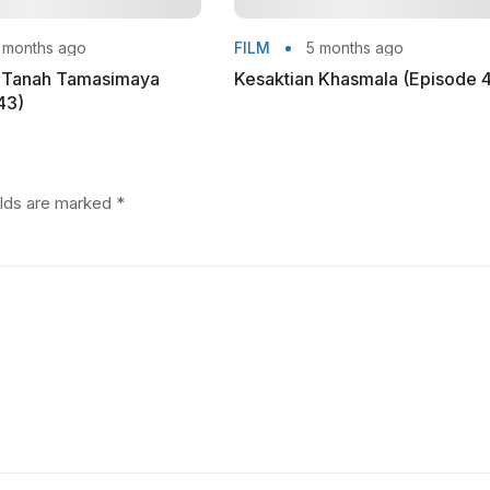
 months ago
FILM
5 months ago
n Tanah Tamasimaya
Kesaktian Khasmala (Episode 
43)
elds are marked
*