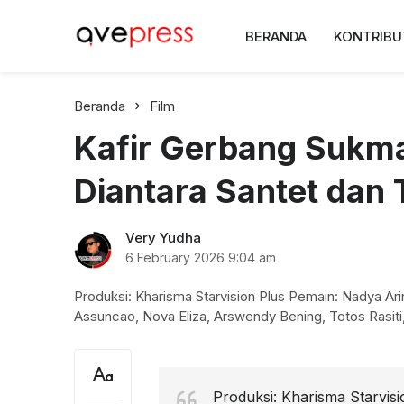
AvePress.com
BERANDA
KONTRIBU
Belajar dari Komentar
Beranda
Film
Kafir Gerbang Sukm
Diantara Santet dan 
Very Yudha
6 February 2026
9:04 am
Produksi: Kharisma Starvision Plus Pemain: Nadya Ari
Assuncao, Nova Eliza, Arswendy Bening, Totos Rasiti,
Produksi: Kharisma Starvisi