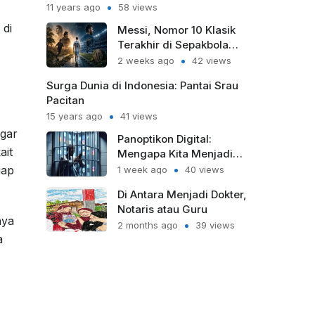
11 years ago
58 views
 di
Messi, Nomor 10 Klasik
Terakhir di Sepakbola
Modern
2 weeks ago
42 views
Surga Dunia di Indonesia: Pantai Srau
Pacitan
15 years ago
41 views
agar
Panoptikon Digital:
ait
Mengapa Kita Menjadi
Sipir Penjara bagi Diri
gap
1 week ago
40 views
Sendiri?
Di Antara Menjadi Dokter,
Notaris atau Guru
nya
2 months ago
39 views
a