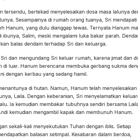
an tersendu, bertekad menyelesaikan dosa masa lalunya de
unya. Sesampainya di rumah orang tuanya, Sri mendapati
 oleh Hanum, yang dulu dianggap tewas. Ternyata Hanum ma
di ibunya, Salim, meski mengalami luka bakar parah. Dend
n balas dendam terhadap Sri dan keluarga.
ri dan mengundang Sri keluar rumah, karena jimat dan d
emah di luar. Hanum berencana membuka gerbang sukma de
ni dengan kerbau yang sedang hamil.
menantunya di hutan. Namun, Hanum telah menyelesaikan
unya, Laila. Dengan keberanian, Sri menyelamatkan keluar
alu. Ia kemudian membakar tubuhnya sendiri bersama Lail
 Andi kemudian mengambil kapak dan membunuh Hanum.
angan sekali-kali menyekutukan Tuhan dengan iblis. Setiap
mendapatkan balasan setimpal. Kesabaran dalam berdoa,