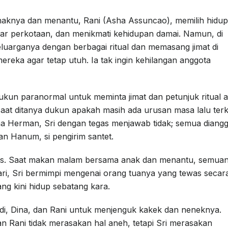
anaknya dan menantu, Rani (Asha Assuncao), memilih hidup
gar perkotaan, dan menikmati kehidupan damai. Namun, di
keluarganya dengan berbagai ritual dan memasang jimat di
ereka agar tetap utuh. Ia tak ingin kehilangan anggota
ukun paranormal untuk meminta jimat dan petunjuk ritual 
Saat ditanya dukun apakah masih ada urusan masa lalu terk
a Herman, Sri dengan tegas menjawab tidak; semua diang
an Hanum, si pengirim santet.
as. Saat makan malam bersama anak dan menantu, semua
i, Sri bermimpi mengenai orang tuanya yang tewas secar
 kini hidup sebatang kara.
di, Dina, dan Rani untuk menjenguk kakek dan neneknya.
an Rani tidak merasakan hal aneh, tetapi Sri merasakan