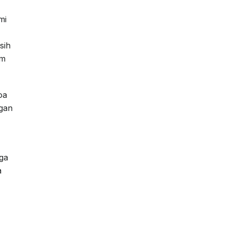
mi
sih
am
oa
ngan
ga
a