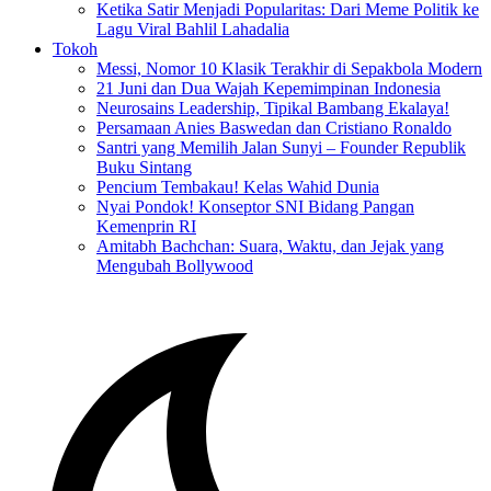
Ketika Satir Menjadi Popularitas: Dari Meme Politik ke
Lagu Viral Bahlil Lahadalia
Tokoh
Messi, Nomor 10 Klasik Terakhir di Sepakbola Modern
21 Juni dan Dua Wajah Kepemimpinan Indonesia
Neurosains Leadership, Tipikal Bambang Ekalaya!
Persamaan Anies Baswedan dan Cristiano Ronaldo
Santri yang Memilih Jalan Sunyi – Founder Republik
Buku Sintang
Pencium Tembakau! Kelas Wahid Dunia
Nyai Pondok! Konseptor SNI Bidang Pangan
Kemenprin RI
Amitabh Bachchan: Suara, Waktu, dan Jejak yang
Mengubah Bollywood