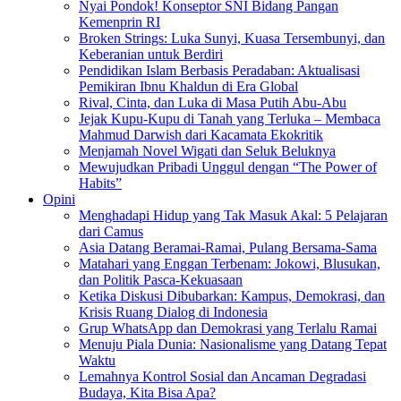
Nyai Pondok! Konseptor SNI Bidang Pangan
Kemenprin RI
Broken Strings: Luka Sunyi, Kuasa Tersembunyi, dan
Keberanian untuk Berdiri
Pendidikan Islam Berbasis Peradaban: Aktualisasi
Pemikiran Ibnu Khaldun di Era Global
Rival, Cinta, dan Luka di Masa Putih Abu-Abu
Jejak Kupu-Kupu di Tanah yang Terluka – Membaca
Mahmud Darwish dari Kacamata Ekokritik
Menjamah Novel Wigati dan Seluk Beluknya
Mewujudkan Pribadi Unggul dengan “The Power of
Habits”
Opini
Menghadapi Hidup yang Tak Masuk Akal: 5 Pelajaran
dari Camus
Asia Datang Beramai-Ramai, Pulang Bersama-Sama
Matahari yang Enggan Terbenam: Jokowi, Blusukan,
dan Politik Pasca-Kekuasaan
Ketika Diskusi Dibubarkan: Kampus, Demokrasi, dan
Krisis Ruang Dialog di Indonesia
Grup WhatsApp dan Demokrasi yang Terlalu Ramai
Menuju Piala Dunia: Nasionalisme yang Datang Tepat
Waktu
Lemahnya Kontrol Sosial dan Ancaman Degradasi
Budaya, Kita Bisa Apa?