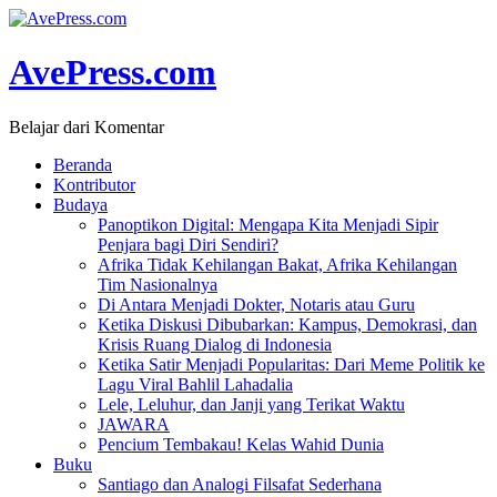
AvePress.com
Belajar dari Komentar
Beranda
Kontributor
Budaya
Panoptikon Digital: Mengapa Kita Menjadi Sipir
Penjara bagi Diri Sendiri?
Afrika Tidak Kehilangan Bakat, Afrika Kehilangan
Tim Nasionalnya
Di Antara Menjadi Dokter, Notaris atau Guru
Ketika Diskusi Dibubarkan: Kampus, Demokrasi, dan
Krisis Ruang Dialog di Indonesia
Ketika Satir Menjadi Popularitas: Dari Meme Politik ke
Lagu Viral Bahlil Lahadalia
Lele, Leluhur, dan Janji yang Terikat Waktu
JAWARA
Pencium Tembakau! Kelas Wahid Dunia
Buku
Santiago dan Analogi Filsafat Sederhana