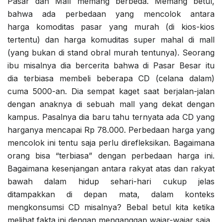
Pasar dan Mall memang berbeda. Memang betul,
bahwa ada perbedaan yang mencolok antara
harga komoditas pasar yang murah (di kios-kios
tertentu) dan harga komuditas super mahal di mall
(yang bukan di stand obral murah tentunya). Seorang
ibu misalnya dia bercerita bahwa di Pasar Besar itu
dia terbiasa membeli beberapa CD (celana dalam)
cuma 5000-an. Dia sempat kaget saat berjalan-jalan
dengan anaknya di sebuah mall yang dekat dengan
kampus. Pasalnya dia baru tahu ternyata ada CD yang
harganya mencapai Rp 78.000. Perbedaan harga yang
mencolok ini tentu saja perlu direfleksikan. Bagaimana
orang bisa “terbiasa” dengan perbedaan harga ini.
Bagaimana kesenjangan antara rakyat atas dan rakyat
bawah dalam hidup sehari-hari cukup jelas
ditampakkan di depan mata, dalam konteks
mengkonsumsi CD misalnya? Bebal betul kita ketika
melihat fakta ini dengan menganggap wajar-wajar saja.