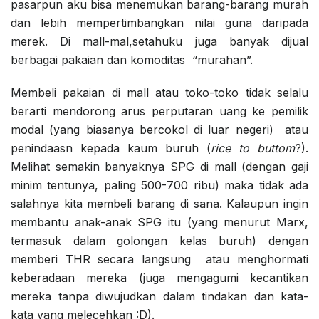
pasarpun aku bisa menemukan barang-barang murah
dan lebih mempertimbangkan nilai guna daripada
merek. Di mall-mal,setahuku juga banyak dijual
berbagai pakaian dan komoditas “murahan”.
Membeli pakaian di mall atau toko-toko tidak selalu
berarti mendorong arus perputaran uang ke pemilik
modal (yang biasanya bercokol di luar negeri) atau
penindaasn kepada kaum buruh (
rice to buttom
?).
Melihat semakin banyaknya SPG di mall (dengan gaji
minim tentunya, paling 500-700 ribu) maka tidak ada
salahnya kita membeli barang di sana. Kalaupun ingin
membantu anak-anak SPG itu (yang menurut Marx,
termasuk dalam golongan kelas buruh) dengan
memberi THR secara langsung atau menghormati
keberadaan mereka (juga mengagumi kecantikan
mereka tanpa diwujudkan dalam tindakan dan kata-
kata yang melecehkan :D).