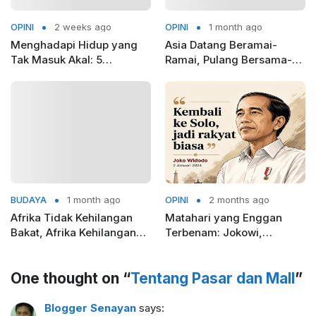
OPINI
2 weeks ago
OPINI
1 month ago
Menghadapi Hidup yang
Asia Datang Beramai-
Tak Masuk Akal: 5
Ramai, Pulang Bersama-
Pelajaran dari Camus
Sama
BUDAYA
1 month ago
OPINI
2 months ago
Afrika Tidak Kehilangan
Matahari yang Enggan
Bakat, Afrika Kehilangan
Terbenam: Jokowi,
Tim Nasionalnya
Blusukan, dan Politik
Pasca-Kekuasaan
One thought on “
Tentang Pasar dan Mall
”
Blogger Senayan
says: