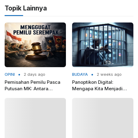
Topik Lainnya
OPINI
2 days ago
BUDAYA
2 weeks ago
Pemisahan Pemilu Pasca
Panoptikon Digital:
Putusan MK: Antara
Mengapa Kita Menjadi
Rasionalitas Konstitusional
Sipir Penjara bagi Diri
dan Kepentingan Elit Partai
Sendiri?