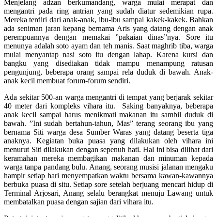
Menjelang adzan berkumandang, warga mulai merapat dan
mengantri pada ring antrian yang sudah diatur sedemikian rupa.
Mereka terdiri dari anak-anak, ibu-ibu sampai kakek-kakek. Bahkan
ada seniman jaran kepang bernama Aris yang datang dengan anak
perempuannya dengan memakai ”pakaian dinas”nya. Sore itu
menunya adalah soto ayam dan teh manis. Saat maghrib tiba, warga
mulai menyantap nasi soto itu dengan lahap. Karena kursi dan
bangku yang disediakan tidak mampu menampung ratusan
pengunjung, beberapa orang sampai rela duduk di bawah. Anak-
anak kecil membuat forum-forum sendiri.
Ada sekitar 500-an warga mengantri di tempat yang berjarak sekitar
40 meter dari kompleks vihara itu. Saking banyaknya, beberapa
anak kecil sampai harus menikmati makanan itu sambil duduk di
bawah. ”Ini sudah bertahun-tahun, Mas” terang seorang ibu yang
bernama Siti warga desa Sumber Waras yang datang beserta tiga
anaknya. Kegiatan buka puasa yang dilakukan oleh vihara ini
menurut Siti dilakukan dengan sepenuh hati. Hal ini bisa dilihat dari
keramahan mereka membagikan makanan dan minuman kepada
warga tanpa pandang bulu. Anang, seorang musisi jalanan mengaku
hampir setiap hari menyempatkan waktu bersama kawan-kawannya
berbuka puasa di situ. Setiap sore setelah berjuang mencari hidup di
Terminal Arjosari, Anang selalu berangkat menuju Lawang untuk
membatalkan puasa dengan sajian dari vihara itu.