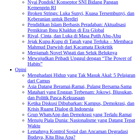
Nyai Pondok! Konseptor SNI Bidang Pangan
Kemenprin RI
Broken Strings: Luka Sunyi, Kuasa Tersembunyi, dan
Keberanian untuk Berdiri
Pendidikan Islam Berbasis Peradaban: Aktualisasi
Pemikiran Ibnu Khaldun di Era Global
Rival, Cinta, dan Luka di Masa Putih Abu-Abu
Jejak Kupu-Kupu di Tanah yang Terluka – Membaca
Mahmud Darwish dari Kacamata Ekokritik
Menjamah Novel Wigati dan Seluk Beluknya
Mewujudkan Pribadi Unggul dengan “The Power of
Habits”
Opini
Menghadapi Hidup yang Tak Masuk Akal: 5 Pelajaran
dari Camus
Asia Datang Beramai-Ramai, Pulang Bersama-Sama
Matahari yang Enggan Terbenam: Jokowi, Blusukan,
dan Politik Pasca-Kekuasaan
Ketika Diskusi Dibubarkan: Kampus, Demokrasi, dan
Krisis Ruang Dialog di Indonesia
Grup WhatsApp dan Demokrasi yang Terlalu Ramai
Menuju Piala Dunia: Nasionalisme yang Datang Tepat
Waktu
Lemahnya Kontrol Sosial dan Ancaman Degradasi
Budaya, Kita Bisa Apa?