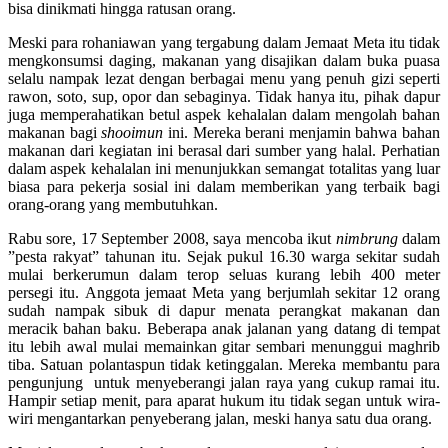
bisa dinikmati hingga ratusan orang.
Meski para rohaniawan yang tergabung dalam Jemaat Meta itu tidak
mengkonsumsi daging, makanan yang disajikan dalam buka puasa
selalu nampak lezat dengan berbagai menu yang penuh gizi seperti
rawon, soto, sup, opor dan sebaginya. Tidak hanya itu, pihak dapur
juga memperahatikan betul aspek kehalalan dalam mengolah bahan
makanan bagi
shooimun
ini. Mereka berani menjamin bahwa bahan
makanan dari kegiatan ini berasal dari sumber yang halal. Perhatian
dalam aspek kehalalan ini menunjukkan semangat totalitas yang luar
biasa para pekerja sosial ini dalam memberikan yang terbaik bagi
orang-orang yang membutuhkan.
Rabu sore, 17 September 2008, saya mencoba ikut
nimbrung
dalam
”pesta rakyat” tahunan itu. Sejak pukul 16.30 warga sekitar sudah
mulai berkerumun dalam terop seluas kurang lebih 400 meter
persegi itu. Anggota jemaat Meta yang berjumlah sekitar 12 orang
sudah nampak sibuk di dapur menata perangkat makanan dan
meracik bahan baku. Beberapa anak jalanan yang datang di tempat
itu lebih awal mulai memainkan gitar sembari menunggui maghrib
tiba. Satuan polantaspun tidak ketinggalan. Mereka membantu para
pengunjung untuk menyeberangi jalan raya yang cukup ramai itu.
Hampir setiap menit, para aparat hukum itu tidak segan untuk wira-
wiri mengantarkan penyeberang jalan, meski hanya satu dua orang.