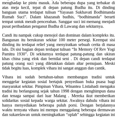
menghadap ke pintu masuk. Ada beberapa dupa yang terbakar di
atas meja kecil, tepat di depan patung Budha itu. Di dinding
banguan utama terdapat tulisan “Yayasan Sukhavati Bodhimanda
Rumah Suci”. Dalam khazanah budhis, “bodhimanda” berarti
tempat untuk meraih pencerahan. Sanggar suci ini memang menjadi
pusat peribadatan penganut Budha di Lawang dan sekitarnya.
Candi itu nampak cukup menojol dan dominan dalam kompleks itu.
Bangunan itu berukuran sekitar 100 meter persegi. Keempat sisi
dinding itu terdapat relief yang menyiratkan sebuah cerita di masa
lalu. Di sisi bagian depan terdapat tulisan “In Memory Of Rev Yogi
Pamitra 1930”. Di sekitarnya terdapat patung-patung dan ukiran
khas china yang elok dan bernilai seni . Di depan candi terdapat
patung orang suci yang diletakkan dalam altar pemujaan. Meski
tidak begitu luas, komplek vihara ini sangat anggun dan cantik.
Vihara ini sudah bertahun-tahun membangun tradisi untuk
menggelar kegiatan sosial bertajuk penyediaan buka puasa bagi
masyarakat sekitar. Pimpinan Vihara, Winantea Listiahadi mengaku
tradisi itu berlangsung sejak tahun 1998 dengan menghimpun dana
dan tenaga sampai dari luar Malang . Mereka ikut memberikan
solidaritas sosial kepada warga sekitar. Awalnya dahulu vihara ini
hanya menyediakan beberapa puluh porsi. Dengan berjalannya
waktu ternyata vihara ini mempu menggalang beberapa dermawan
dan sukarelawan untuk meningkatkan “oplah” sehingga kegiatan ini