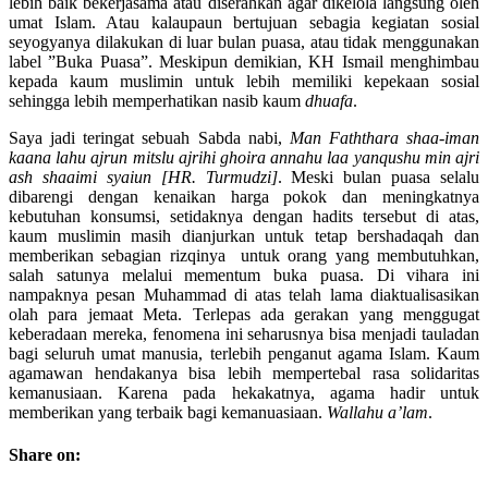
lebih baik bekerjasama atau diserahkan agar dikelola langsung oleh
umat Islam. Atau kalaupaun bertujuan sebagia kegiatan sosial
seyogyanya dilakukan di luar bulan puasa, atau tidak menggunakan
label ”Buka Puasa”. Meskipun demikian, KH Ismail menghimbau
kepada kaum muslimin untuk lebih memiliki kepekaan sosial
sehingga lebih memperhatikan nasib kaum
dhuafa
.
Saya jadi teringat sebuah Sabda nabi,
Man Faththara shaa-iman
kaana lahu ajrun mitslu ajrihi ghoira annahu laa yanqushu min ajri
ash shaaimi syaiun [HR. Turmudzi]
. Meski bulan puasa selalu
dibarengi dengan kenaikan harga pokok dan meningkatnya
kebutuhan konsumsi, setidaknya dengan hadits tersebut di atas,
kaum muslimin masih dianjurkan untuk tetap bershadaqah dan
memberikan sebagian rizqinya untuk orang yang membutuhkan,
salah satunya melalui mementum buka puasa. Di vihara ini
nampaknya pesan Muhammad di atas telah lama diaktualisasikan
olah para jemaat Meta. Terlepas ada gerakan yang menggugat
keberadaan mereka, fenomena ini seharusnya bisa menjadi tauladan
bagi seluruh umat manusia, terlebih penganut agama Islam. Kaum
agamawan hendakanya bisa lebih mempertebal rasa solidaritas
kemanusiaan. Karena pada hekakatnya, agama hadir untuk
memberikan yang terbaik bagi kemanuasiaan.
Wallahu a’lam
.
Share on: