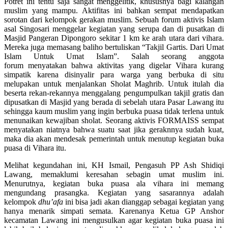
Potret ini tentu saja sangat menggelitik, khususnya bagi kalangan
muslim yang mampu. Aktifitas ini bahkan sempat mendapatkan
sorotan dari kelompok gerakan muslim. Sebuah forum aktivis Islam
asal Singosari menggelar kegiatan yang serupa dan di pusatkan di
Masjid Pangeran Dipongoro sekitar 1 km ke arah utara dari vihara.
Mereka juga memasang baliho bertuliskan “Takjil Gartis. Dari Umat
Islam Untuk Umat Islam”. Salah seorang anggota
forum menyatakan bahwa aktivitas yang digelar Vihara kurang
simpatik karena disinyalir para warga yang berbuka di situ
melupakan untuk menjalankan Sholat Maghrib. Untuk itulah dia
beserta rekan-rekannya menggalang pengumpulkan takjil gratis dan
dipusatkan di Masjid yang berada di sebelah utara Pasar Lawang itu
sehingga kaum muslim yang ingin berbuka puasa tidak terlena untuk
menunaikan kewajiban sholat. Seorang aktivis FORMAISS sempat
menyatakan niatnya bahwa suatu saat jika geraknnya sudah kuat,
maka dia akan mendesak pemerintah untuk menutup kegiatan buka
puasa di Vihara itu.
Melihat kegundahan ini, KH Ismail, Pengasuh PP Ash Shidiqi
Lawang, memaklumi keresahan sebagin umat muslim ini.
Menurutnya, kegiatan buka puasa ala vihara ini memang
mengundang prasangka. Kegiatan yang sasarannya adalah
kelompok
dhu’afa
ini bisa jadi akan dianggap sebagai kegiatan yang
hanya menarik simpati semata. Karenanya Ketua GP Anshor
kecamatan Lawang ini mengusulkan agar kegiatan buka puasa ini