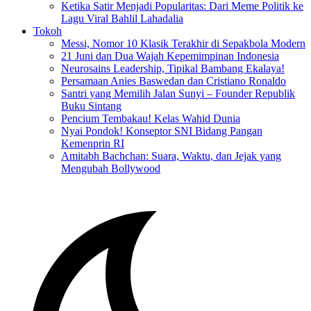
Ketika Satir Menjadi Popularitas: Dari Meme Politik ke
Lagu Viral Bahlil Lahadalia
Tokoh
Messi, Nomor 10 Klasik Terakhir di Sepakbola Modern
21 Juni dan Dua Wajah Kepemimpinan Indonesia
Neurosains Leadership, Tipikal Bambang Ekalaya!
Persamaan Anies Baswedan dan Cristiano Ronaldo
Santri yang Memilih Jalan Sunyi – Founder Republik
Buku Sintang
Pencium Tembakau! Kelas Wahid Dunia
Nyai Pondok! Konseptor SNI Bidang Pangan
Kemenprin RI
Amitabh Bachchan: Suara, Waktu, dan Jejak yang
Mengubah Bollywood