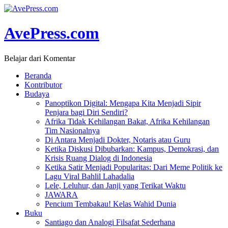
AvePress.com
Belajar dari Komentar
Beranda
Kontributor
Budaya
Panoptikon Digital: Mengapa Kita Menjadi Sipir
Penjara bagi Diri Sendiri?
Afrika Tidak Kehilangan Bakat, Afrika Kehilangan
Tim Nasionalnya
Di Antara Menjadi Dokter, Notaris atau Guru
Ketika Diskusi Dibubarkan: Kampus, Demokrasi, dan
Krisis Ruang Dialog di Indonesia
Ketika Satir Menjadi Popularitas: Dari Meme Politik ke
Lagu Viral Bahlil Lahadalia
Lele, Leluhur, dan Janji yang Terikat Waktu
JAWARA
Pencium Tembakau! Kelas Wahid Dunia
Buku
Santiago dan Analogi Filsafat Sederhana