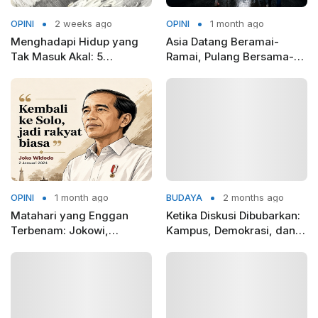
OPINI
2 weeks ago
OPINI
1 month ago
Menghadapi Hidup yang
Asia Datang Beramai-
Tak Masuk Akal: 5
Ramai, Pulang Bersama-
Pelajaran dari Camus
Sama
OPINI
1 month ago
BUDAYA
2 months ago
Matahari yang Enggan
Ketika Diskusi Dibubarkan:
Terbenam: Jokowi,
Kampus, Demokrasi, dan
Blusukan, dan Politik
Krisis Ruang Dialog di
Pasca-Kekuasaan
Indonesia