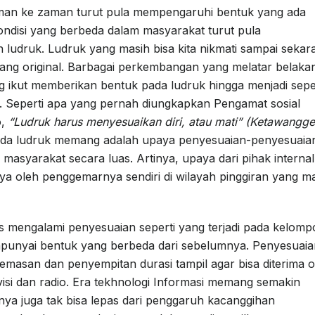
aman ke zaman turut pula mempengaruhi bentuk yang ada
kondisi yang berbeda dalam masyarakat turut pula
ludruk. Ludruk yang masih bisa kita nikmati sampai sekar
ng original. Barbagai perkembangan yang melatar belakan
ng ikut memberikan bentuk pada ludruk hingga menjadi sepe
g. Seperti apa yang pernah diungkapkan Pengamat sosial
o,
“Ludruk harus menyesuaikan diri, atau mati” (Ketawangg
ada ludruk memang adalah upaya penyesuaian-penyesuaia
 masyarakat secara luas. Artinya, upaya dari pihak internal
nya oleh penggemarnya sendiri di wilayah pinggiran yang m
 mengalami penyesuaian seperti yang terjadi pada kelomp
punyai bentuk yang berbeda dari sebelumnya. Penyesuaia
masan dan penyempitan durasi tampil agar bisa diterima o
visi dan radio. Era tekhnologi Informasi memang semakin
inya juga tak bisa lepas dari penggaruh kacanggihan