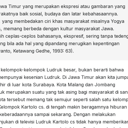
Jawa Timur yang merupakan ekspresi atau gambaran yang
katnya baik sosial, budaya dan latar kebahasaannya.
, yang membedakan ciri khas masyarakat misalnya Yogya
us, memang berbeda dengan kultur masyarakat Jawa.
h ceplas-ceplos bahasanya, ekspresif, sering tanpa teden
dung bila ada hal yang dipandang merugikan kepentingan
anto, Ketawang Gedhe, 1993: 63).
r kelompok-kelompok Ludruk besar, bukan berarti bahwa
empunyai kesenian Ludruk. Di Jawa Timur akan kita jumpa
ir di luar kota Surabaya. Kota Malang dan Jombang
k merupakan suatu yang tak asing bagi masyarakat di san
a tersebut memang tak semujur seperti salah satu kelom
 Kelompok Kartolo cs. di tengah makin beragamnya hiburan
keberadaannya sampai sekarang. Dengan melakukan
ukan di televisi Ludruk Kartolo cs tidak hanya memberika