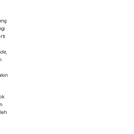
ang
gi
rti
ede,
n
akin
ok
n
leh