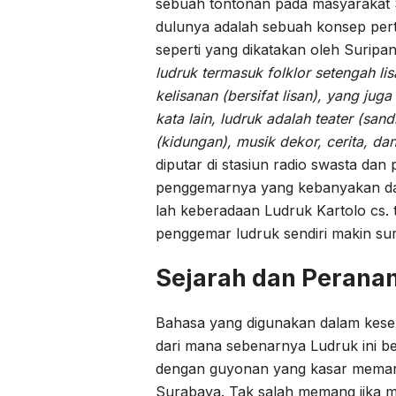
sebuah tontonan pada masyarakat S
dulunya adalah sebuah konsep per
seperti yang dikatakan oleh Surip
ludruk termasuk folklor setengah li
kelisanan (bersifat lisan), yang ju
kata lain, ludruk adalah teater (sa
(kidungan), musik dekor, cerita, da
diputar di stasiun radio swasta da
penggemarnya yang kebanyakan dari
lah keberadaan Ludruk Kartolo cs. 
penggemar ludruk sendiri makin sur
Sejarah dan Perana
Bahasa yang digunakan dalam kese
dari mana sebenarnya Ludruk ini be
dengan guyonan yang kasar memang
Surabaya. Tak salah memang jika m