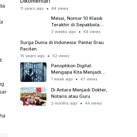
Dikomentari
ta
11 years ago
64 views
Messi, Nomor 10 Klasik
da
Terakhir di Sepakbola
Modern
2 weeks ago
64 views
Surga Dunia di Indonesia: Pantai Srau
Pacitan
15 years ago
52 views
i
Panoptikon Digital:
Mengapa Kita Menjadi
Sipir Penjara bagi Diri
1 week ago
47 views
ng
Sendiri?
Di Antara Menjadi Dokter,
sar
Notaris atau Guru
2 months ago
44 views
aha