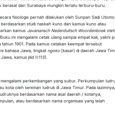
erasal dari Surabaya mungkin terlalu terburu-buru.
ecara fisiologis pernah dilakukan oleh Suripan Sadi Utomo
 berdasarkan studi naskah kuno dan kamus kuno atau
asarkan kamus
Javanansch Nederduitsch Woordenboek
ole
 Buku ini mengalami cetak ulang sampai empat kali, yakni 
da tahun 1901. Pada kamus cetakan keempat tersebut
kni bahasa Jawa, tingkat
ngoko
(kasar) di daerah Jawa Tim
awa, kamus jilid II:113).
 mengalami perkembangan yang subur. Perkumpulan ludr
atau kota oleh seniman ludruk di Jawa Timur. Pada lazimnya
druknya berdasarkan nama asal daerah / kotanya,
pulan, atau berdasarkan nama organisasi yang telah