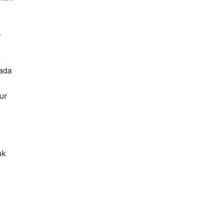
.
h
pada
ur
uk
,