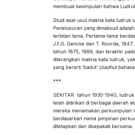
membuat kesimpulan bahwa Ludruk b
Studi asal-usul makna kata ludruk s
Penelusuran yang dimaksud adalah
terbitan lama. Pertama-tama berd
J.F.G. Gencke dan T. Roorda, 1847.
tahun 1875, 1886, dan terakhir pa
diterangkan makna kata ludruk, ya
yang berarti ‘badut’ (
badhut
bahasa J
***
SEKITAR tahun 1930-1940, ludruk
telah didirikan di berbagai daerah 
mereka menamakan perkumpulan lu
berdasarkan nama pimpinan perkum
ditetapkan dan disepakati bersama.