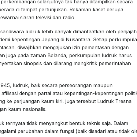
m perkembangan selanjutnya tak hanya ditampilkan secara
erada di tempat pertunjukan. Rekaman kaset berupa
arnai siaran televisi dan radio.
andiwara ludruk lebih banyak dimanfaatkan oleh penjajah
demi kepentingan Jepang di Nusantara. Setiap perkumpul
tasan, diwajibkan mengajukan izin pementasan dengan
ian juga pada zaman Belanda, perkumpulan ludruk harus
yertakan sinopsis dan dilarang mengkritik pemerintahan
945, ludruk, baik secara perseorangan maupun
afilisasi dengan partai atau kepentingan-kepentingan politi
g ke perjuangan kaum kiri, juga tersebut Ludruk Tresna
an kaum nasionalis.
k ternyata tidak menyangkut bentuk teknis saja. Dalam
lami perubahan dalam fungsi (baik disadari atau tidak ol