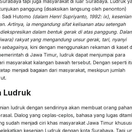
urabaya tapi juga masyarakat di luar Surabaya. Ludruk y
tunjukan panggung (disaksikan langsung oleh penonton)
an Sadi Hutomo
(dalam Henri Supriyanto, 1992: ix)
,
kesenian
san. Artinya, ia mengandung sifat kelisanan atau setengah
ga diekspresikan dalam bentuk gerak di atas panggung. Dala
ndiwara) rakyat yang mengandung unsur gerak, tari, nyanyi
n sebagainya
, kini dengan menggunakan rekaman di kaset 
n pemerintah di Jawa Timur, ludruk dapat menjumpai para
 masyarakat kalangan bawah tersebut. Dengan seperti it
tetap menjadi bagaian dari masyarakat, meskipun jumlah
ut.
n Ludruk
nian ludruk dengan sendirinya akan membuat orang paha
rasal. Dialog yang ceplas-ceplos, bahasa yang lugas dita
 sudah menjadi ciri khas masyarakat Jawa Timur khusus
elekatkan kesenian Ludruk dengan kota Surabaya. Tapi u