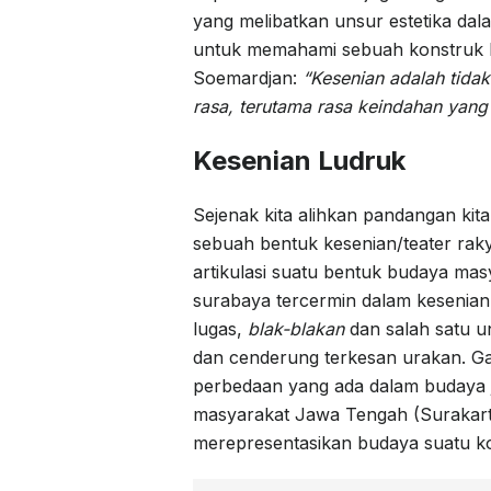
yang melibatkan unsur estetika da
untuk memahami sebuah konstruk b
Soemardjan:
“Kesenian adalah tida
rasa, terutama rasa keindahan yang
Kesenian Ludruk
Sejenak kita alihkan pandangan kit
sebuah bentuk kesenian/teater rak
artikulasi suatu bentuk budaya masy
surabaya tercermin dalam kesenian 
lugas,
blak-blakan
dan salah satu u
dan cenderung terkesan urakan. G
perbedaan yang ada dalam budaya 
masyarakat Jawa Tengah (Surakarta
merepresentasikan budaya suatu k