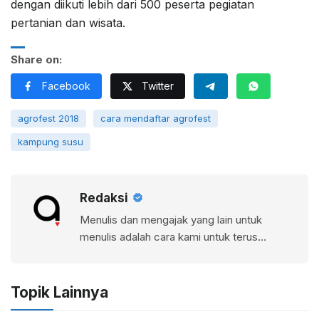
dengan diikuti lebih dari 500 peserta pegiatan
pertanian dan wisata.
Share on:
Facebook
Twitter
agrofest 2018
cara mendaftar agrofest
kampung susu
Redaksi
Menulis dan mengajak yang lain untuk
menulis adalah cara kami untuk terus
belajar. Ada sedikit harapan barangkali apa
yang kami sajikan dalam media ini juga bisa
menjadi inspirasi bagi siapapun.
Topik Lainnya