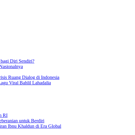
bagi Diri Sendiri?
 Nasionalnya
isis Ruang Dialog di Indonesia
Lagu Viral Bahlil Lahadalia
n RI
beranian untuk Berdiri
iran Ibnu Khaldun di Era Global