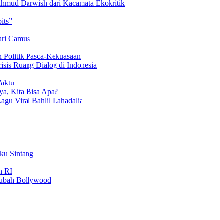
hmud Darwish dari Kacamata Ekokritik
its”
ari Camus
 Politik Pasca-Kekuasaan
isis Ruang Dialog di Indonesia
Waktu
a, Kita Bisa Apa?
Lagu Viral Bahlil Lahadalia
uku Sintang
n RI
gubah Bollywood