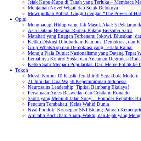
Jejak Kupu-Kupu di Tanah yang Terluka – Membaca Ma
Menjamah Novel Wigati dan Seluk Beluknya
Mewujudkan Pribadi Unggul dengan “The Power of Hab
Opini
Menghadapi Hidup yang Tak Masuk Akal: 5 Pelajaran d
Asia Datang Beramai-Ramai, Pulang Bersama-Sama
Matahari yang Enggan Terbenam: Jokowi, Blusukan, dan
Ketika Diskusi Dibubarkan: Kampus, Demokrasi, dan Kr
Grup WhatsApp dan Demokrasi yang Terlalu Ramai
Menuju Piala Dunia: Nasionalisme yang Datang Tepat 
Lemahnya Kontrol Sosial dan Ancaman Degradasi Buday
Ketika Satir Menjadi Popularitas: Dari Meme Politik ke 
Tokoh
Messi, Nomor 10 Klasik Terakhir di Sepakbola Modern
21 Juni dan Dua Wajah Kepemimpinan Indonesia
Neurosains Leadership, Tipikal Bambang Ekalaya!
Persamaan Anies Baswedan dan Cristiano Ronaldo
Santri yang Memilih Jalan Sunyi – Founder Republik B
Pencium Tembakau! Kelas Wahid Dunia
Nyai Pondok! Konseptor SNI Bidang Pangan Kemenpri
Amitabh Bachchan: Suara, Waktu, dan Jejak yang Men