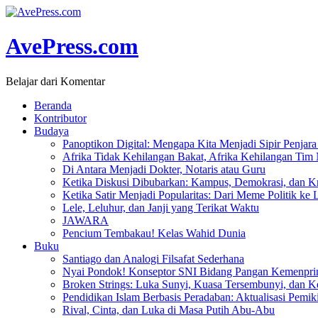
AvePress.com
Belajar dari Komentar
Beranda
Kontributor
Budaya
Panoptikon Digital: Mengapa Kita Menjadi Sipir Penjara 
Afrika Tidak Kehilangan Bakat, Afrika Kehilangan Tim
Di Antara Menjadi Dokter, Notaris atau Guru
Ketika Diskusi Dibubarkan: Kampus, Demokrasi, dan Kr
Ketika Satir Menjadi Popularitas: Dari Meme Politik ke 
Lele, Leluhur, dan Janji yang Terikat Waktu
JAWARA
Pencium Tembakau! Kelas Wahid Dunia
Buku
Santiago dan Analogi Filsafat Sederhana
Nyai Pondok! Konseptor SNI Bidang Pangan Kemenpri
Broken Strings: Luka Sunyi, Kuasa Tersembunyi, dan Ke
Pendidikan Islam Berbasis Peradaban: Aktualisasi Pemik
Rival, Cinta, dan Luka di Masa Putih Abu-Abu