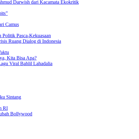
hmud Darwish dari Kacamata Ekokritik
its”
ari Camus
 Politik Pasca-Kekuasaan
isis Ruang Dialog di Indonesia
Waktu
a, Kita Bisa Apa?
Lagu Viral Bahlil Lahadalia
uku Sintang
n RI
gubah Bollywood