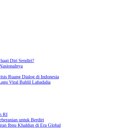
bagi Diri Sendiri?
 Nasionalnya
isis Ruang Dialog di Indonesia
Lagu Viral Bahlil Lahadalia
n RI
beranian untuk Berdiri
iran Ibnu Khaldun di Era Global