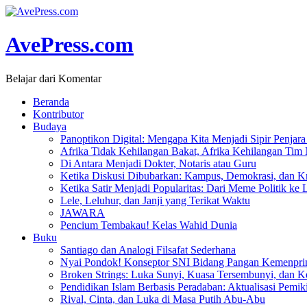
AvePress.com
Belajar dari Komentar
Beranda
Kontributor
Budaya
Panoptikon Digital: Mengapa Kita Menjadi Sipir Penjara 
Afrika Tidak Kehilangan Bakat, Afrika Kehilangan Tim
Di Antara Menjadi Dokter, Notaris atau Guru
Ketika Diskusi Dibubarkan: Kampus, Demokrasi, dan Kr
Ketika Satir Menjadi Popularitas: Dari Meme Politik ke 
Lele, Leluhur, dan Janji yang Terikat Waktu
JAWARA
Pencium Tembakau! Kelas Wahid Dunia
Buku
Santiago dan Analogi Filsafat Sederhana
Nyai Pondok! Konseptor SNI Bidang Pangan Kemenpri
Broken Strings: Luka Sunyi, Kuasa Tersembunyi, dan Ke
Pendidikan Islam Berbasis Peradaban: Aktualisasi Pemik
Rival, Cinta, dan Luka di Masa Putih Abu-Abu