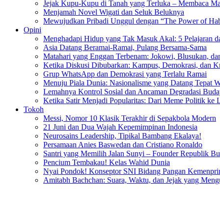
Jejak Kupu-Kupu di Tanah yang Terluka – Membaca Ma
Menjamah Novel Wigati dan Seluk Beluknya
Mewujudkan Pribadi Unggul dengan “The Power of Hab
Opini
Menghadapi Hidup yang Tak Masuk Akal: 5 Pelajaran d
Asia Datang Beramai-Ramai, Pulang Bersama-Sama
Matahari yang Enggan Terbenam: Jokowi, Blusukan, dan
Ketika Diskusi Dibubarkan: Kampus, Demokrasi, dan Kr
Grup WhatsApp dan Demokrasi yang Terlalu Ramai
Menuju Piala Dunia: Nasionalisme yang Datang Tepat 
Lemahnya Kontrol Sosial dan Ancaman Degradasi Buday
Ketika Satir Menjadi Popularitas: Dari Meme Politik ke 
Tokoh
Messi, Nomor 10 Klasik Terakhir di Sepakbola Modern
21 Juni dan Dua Wajah Kepemimpinan Indonesia
Neurosains Leadership, Tipikal Bambang Ekalaya!
Persamaan Anies Baswedan dan Cristiano Ronaldo
Santri yang Memilih Jalan Sunyi – Founder Republik B
Pencium Tembakau! Kelas Wahid Dunia
Nyai Pondok! Konseptor SNI Bidang Pangan Kemenpri
Amitabh Bachchan: Suara, Waktu, dan Jejak yang Men