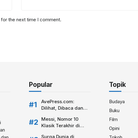
 for the next time I comment.
Popular
Topik
AvePress.com:
Budaya
Dilihat, Dibaca dan
Buku
Dikomentari
Messi, Nomor 10
Film
i
Klasik Terakhir di
Opini
kan
Sepakbola Modern
Surga Dunia di
i dan
Tokoh