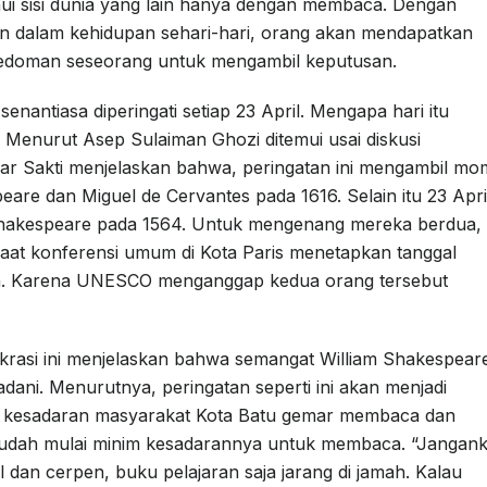
i sisi dunia yang lain hanya dengan membaca. Dengan
 dalam kehidupan sehari-hari, orang akan mendapatkan
edoman seseorang untuk mengambil keputusan.
enantiasa diperingati setiap 23 April. Mengapa hari itu
? Menurut Asep Sulaiman Ghozi ditemui usai diskusi
idar Sakti menjelaskan bahwa, peringatan ini mengambil m
eare dan Miguel de Cervantes pada 1616. Selain itu 23 Apri
m Shakespeare pada 1564. Untuk mengenang mereka berdua,
at konferensi umum di Kota Paris menetapkan tanggal
ia. Karena UNESCO menganggap kedua orang tersebut
okrasi ini menjelaskan bahwa semangat William Shakespear
adani. Menurutnya, peringatan seperti ini akan menjadi
kesadaran masyarakat Kota Batu gemar membaca dan
ng sudah mulai minim kesadarannya untuk membaca. “Jangan
 dan cerpen, buku pelajaran saja jarang di jamah. Kalau