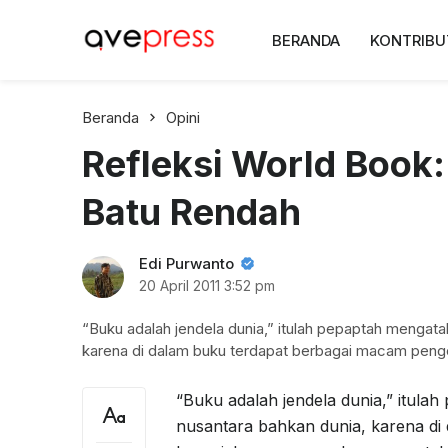
AvePress.com
BERANDA
KONTRIBU
Belajar dari Komentar
Beranda
Opini
Refleksi World Book
Batu Rendah
Edi Purwanto
20 April 2011
3:52 pm
“Buku adalah jendela dunia,” itulah pepaptah mengat
karena di dalam buku terdapat berbagai macam peng
“Buku adalah jendela dunia,” itula
nusantara bahkan dunia, karena d