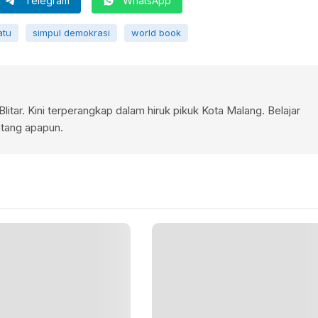
Telegram
WhatsApp
atu
simpul demokrasi
world book
litar. Kini terperangkap dalam hiruk pikuk Kota Malang. Belajar
ntang apapun.