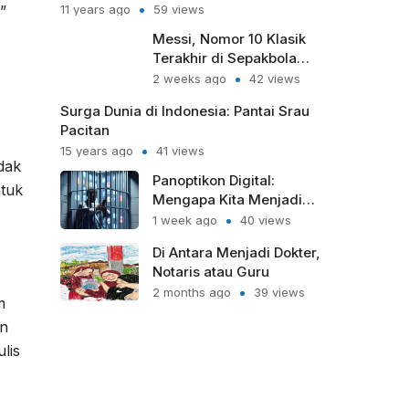
”
11 years ago
59 views
Messi, Nomor 10 Klasik
Terakhir di Sepakbola
Modern
2 weeks ago
42 views
Surga Dunia di Indonesia: Pantai Srau
Pacitan
15 years ago
41 views
dak
Panoptikon Digital:
tuk
Mengapa Kita Menjadi
Sipir Penjara bagi Diri
1 week ago
40 views
Sendiri?
Di Antara Menjadi Dokter,
Notaris atau Guru
2 months ago
39 views
m
an
lis