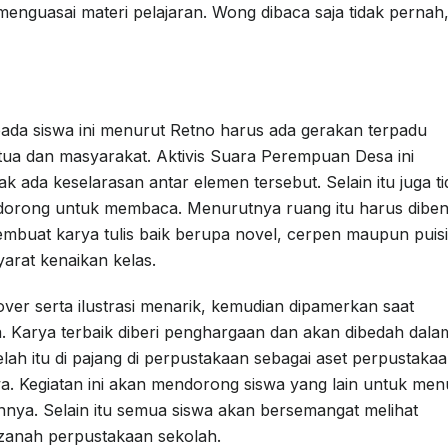
nguasai materi pelajaran. Wong dibaca saja tidak pernah,
da siswa ini menurut Retno harus ada gerakan terpadu
tua dan masyarakat. Aktivis Suara Perempuan Desa ini
 ada keselarasan antar elemen tersebut. Selain itu juga ti
dorong untuk membaca. Menurutnya ruang itu harus diben
embuat karya tulis baik berupa novel, cerpen maupun puisi
yarat kenaikan kelas.
over serta ilustrasi menarik, kemudian dipamerkan saat
a. Karya terbaik diberi penghargaan dan akan dibedah dala
lah itu di pajang di perpustakaan sebagai aset perpustaka
a. Kegiatan ini akan mendorong siswa yang lain untuk menu
nya. Selain itu semua siswa akan bersemangat melihat
zanah perpustakaan sekolah.