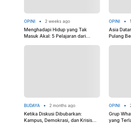
OPINI
2 weeks ago
OPINI
1
Menghadapi Hidup yang Tak
Asia Data
Masuk Akal: 5 Pelajaran dari
Pulang B
Camus
BUDAYA
2 months ago
OPINI
2
Ketika Diskusi Dibubarkan:
Grup Wha
Kampus, Demokrasi, dan Krisis
yang Terl
Ruang Dialog di Indonesia