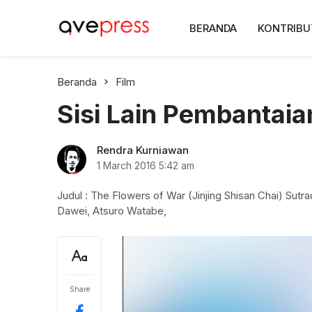
AvePress.com
BERANDA
KONTRIBU
Belajar dari Komentar
Beranda
Film
Sisi Lain Pembantai
Rendra Kurniawan
1 March 2016
5:42 am
Judul : The Flowers of War (Jinjing Shisan Chai) Sutra
Dawei, Atsuro Watabe,
Share