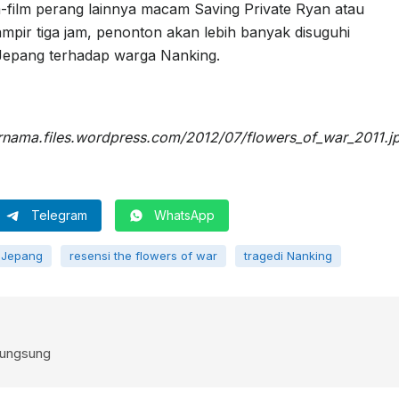
lm-film perang lainnya macam Saving Private Ryan atau
mpir tiga jam, penonton akan lebih banyak disuguhi
Jepang terhadap warga Nanking.
rnama.files.wordpress.com/2012/07/flowers_of_war_2011.j
Telegram
WhatsApp
 Jepang
resensi the flowers of war
tragedi Nanking
rungsung