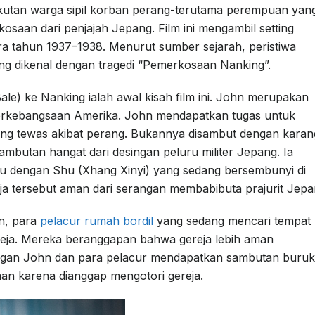
akutan warga sipil korban perang-terutama perempuan yan
aan dari penjajah Jepang. Film ini mengambil setting
ra tahun 1937–1938. Menurut sumber sejarah, peristiwa
ng dikenal dengan tragedi “Pemerkosaan Nanking”.
ale) ke Nanking ialah awal kisah film ini. John merupakan
kebangsaan Amerika. John mendapatkan tugas untuk
g tewas akibat perang. Bukannya disambut dengan kara
butan hangat dari desingan peluru militer Jepang. Ia
mu dengan Shu (Xhang Xinyi) yang sedang bersembunyi di
eja tersebut aman dari serangan membabibuta prajurit Jepa
n, para
pelacur rumah bordil
yang sedang mencari tempat
eja. Mereka beranggapan bahwa gereja lebih aman
ngan John dan para pelacur mendapatkan sambutan buruk
man karena dianggap mengotori gereja.