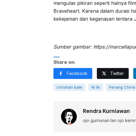
mengulas pikiran seperti halnya fi
Braveheart. Karena dalam durasi ha
kekejaman dan keganasan tentara 
Sumber gambar: https://marcellapu
Share on:
Facebook
Twitter
christian bale
Ni Ni
Perang China
Rendra Kurniawan
ojo gumunan lan ojo kem