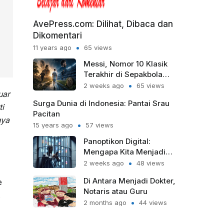
AvePress.com: Dilihat, Dibaca dan
Dikomentari
11 years ago
65 views
Messi, Nomor 10 Klasik
Terakhir di Sepakbola
Modern
2 weeks ago
65 views
uar
Surga Dunia di Indonesia: Pantai Srau
i
Pacitan
nya
15 years ago
57 views
Panoptikon Digital:
Mengapa Kita Menjadi
Sipir Penjara bagi Diri
2 weeks ago
48 views
Sendiri?
Di Antara Menjadi Dokter,
e
Notaris atau Guru
.
2 months ago
44 views