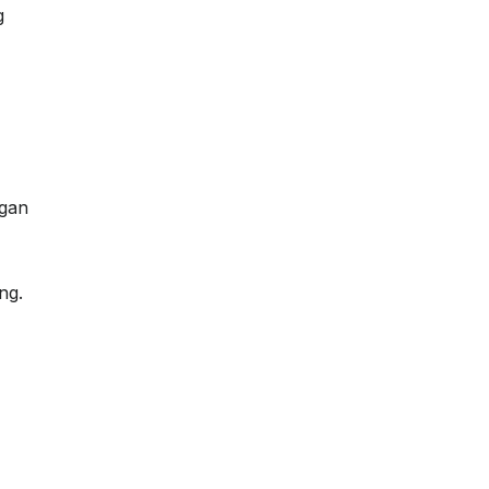
g
ngan
ng.