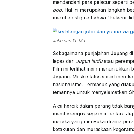
mendandani para pelacur seperti p
bob
. Hal ini merupakan langkah be
merubah stigma bahwa “Pelacur tida
John dan Yu Mo
Sebagaimana penjajahan Jepang di b
lepas dari
Jugun Ianfu
atau perempu
Film ini terlihat ingin menunjukkan
Jepang. Meski status sosial mereka
nasionalisme. Termasuk yang dilak
temannya untuk menyelamatkan Shu 
Aksi heroik dalam perang tidak banya
memberangus segelintir tentara Jepa
mereka yang menyukai drama peran
ketakutan dan meraskaan kegeraman 