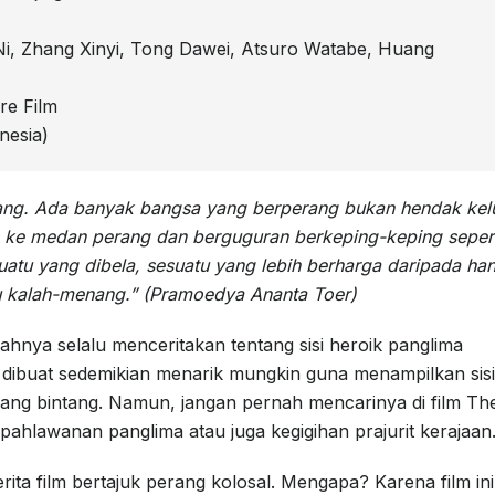
i Ni, Zhang Xinyi, Tong Dawei, Atsuro Watabe, Huang
re Film
nesia)
ang. Ada banyak bangsa yang berperang bukan hendak kel
 ke medan perang dan berguguran berkeping-keping sepert
uatu yang dibela, sesuatu yang lebih berharga daripada ha
au kalah-menang.” (Pramoedya Ananta Toer)
hnya selalu menceritakan tentang sisi heroik panglima
lm dibuat sedemikian menarik mungkin guna menampilkan sisi
ng bintang. Namun, jangan pernah mencarinya di film Th
kepahlawanan panglima atau juga kegigihan prajurit kerajaan
cerita film bertajuk perang kolosal. Mengapa? Karena film ini