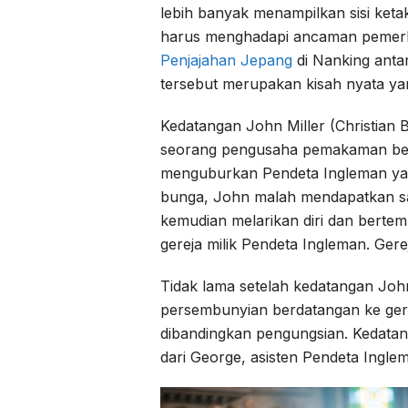
lebih banyak menampilkan sisi ket
harus menghadapi ancaman pemerkos
Penjajahan Jepang
di Nanking anta
tersebut merupakan kisah nyata ya
Kedatangan John Miller (Christian B
seorang pengusaha pemakaman ber
menguburkan Pendeta Ingleman yan
bunga, John malah mendapatkan sam
kemudian melarikan diri dan berte
gereja milik Pendeta Ingleman. Ger
Tidak lama setelah kedatangan Joh
persembunyian berdatangan ke ger
dibandingkan pengungsian. Kedata
dari George, asisten Pendeta Ingle