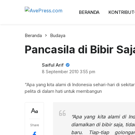
AvePress.com
BERANDA
KONTRIBUT
Belajar dari Komentar
Beranda
Budaya
Pancasila di Bibir Saj
Saiful Arif
8 September 2010
3:55 pm
“Apa yang kita alami di Indonesia sehari-hari di sekitar
pelita di dalam hati untuk membangun
“Apa yang kita alami di Indo
diamalkan di bibir saja, ti
Share
baru.
Tiap-tiap golonga