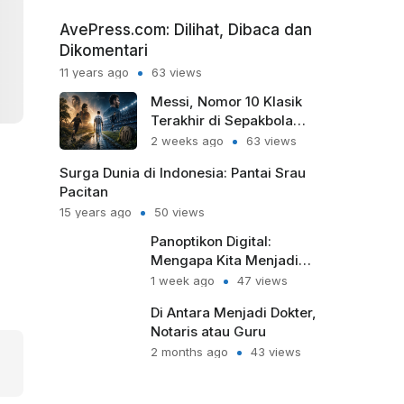
AvePress.com: Dilihat, Dibaca dan
Dikomentari
11 years ago
63 views
Messi, Nomor 10 Klasik
Terakhir di Sepakbola
Modern
2 weeks ago
63 views
Surga Dunia di Indonesia: Pantai Srau
Pacitan
15 years ago
50 views
Panoptikon Digital:
Mengapa Kita Menjadi
Sipir Penjara bagi Diri
1 week ago
47 views
Sendiri?
Di Antara Menjadi Dokter,
Notaris atau Guru
2 months ago
43 views