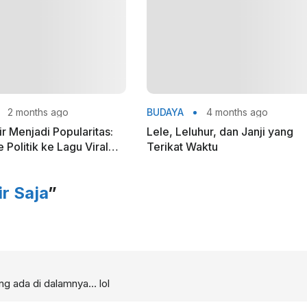
2 months ago
BUDAYA
4 months ago
ir Menjadi Popularitas:
Lele, Leluhur, dan Janji yang
Politik ke Lagu Viral
Terikat Waktu
adalia
ir Saja
”
ang ada di dalamnya… lol