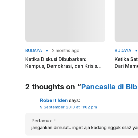
BUDAYA
2 months ago
BUDAYA
Ketika Diskusi Dibubarkan:
Ketika Sat
Kampus, Demokrasi, dan Krisis
Dari Meme 
Ruang Dialog di Indonesia
Bahlil Lah
2 thoughts on “
Pancasila di Bib
Robert Iden
says:
9 September 2010 at 11:02 pm
Pertamax..!
jangankan dimulut.. inget aja kadang nggak sila2 y