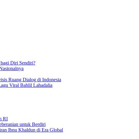
bagi Diri Sendiri?
 Nasionalnya
isis Ruang Dialog di Indonesia
Lagu Viral Bahlil Lahadalia
n RI
beranian untuk Berdiri
iran Ibnu Khaldun di Era Global