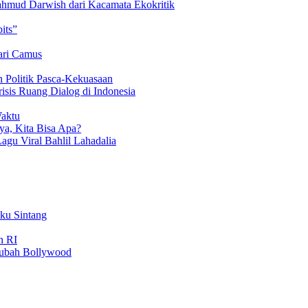
hmud Darwish dari Kacamata Ekokritik
its”
ari Camus
 Politik Pasca-Kekuasaan
isis Ruang Dialog di Indonesia
Waktu
a, Kita Bisa Apa?
Lagu Viral Bahlil Lahadalia
uku Sintang
n RI
gubah Bollywood