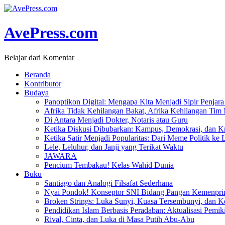
AvePress.com
Belajar dari Komentar
Beranda
Kontributor
Budaya
Panoptikon Digital: Mengapa Kita Menjadi Sipir Penjara 
Afrika Tidak Kehilangan Bakat, Afrika Kehilangan Tim
Di Antara Menjadi Dokter, Notaris atau Guru
Ketika Diskusi Dibubarkan: Kampus, Demokrasi, dan Kr
Ketika Satir Menjadi Popularitas: Dari Meme Politik ke 
Lele, Leluhur, dan Janji yang Terikat Waktu
JAWARA
Pencium Tembakau! Kelas Wahid Dunia
Buku
Santiago dan Analogi Filsafat Sederhana
Nyai Pondok! Konseptor SNI Bidang Pangan Kemenpri
Broken Strings: Luka Sunyi, Kuasa Tersembunyi, dan Ke
Pendidikan Islam Berbasis Peradaban: Aktualisasi Pemik
Rival, Cinta, dan Luka di Masa Putih Abu-Abu