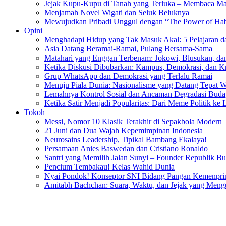
Jejak Kupu-Kupu di Tanah yang Terluka – Membaca Ma
Menjamah Novel Wigati dan Seluk Beluknya
Mewujudkan Pribadi Unggul dengan “The Power of Hab
Opini
Menghadapi Hidup yang Tak Masuk Akal: 5 Pelajaran d
Asia Datang Beramai-Ramai, Pulang Bersama-Sama
Matahari yang Enggan Terbenam: Jokowi, Blusukan, dan
Ketika Diskusi Dibubarkan: Kampus, Demokrasi, dan Kr
Grup WhatsApp dan Demokrasi yang Terlalu Ramai
Menuju Piala Dunia: Nasionalisme yang Datang Tepat 
Lemahnya Kontrol Sosial dan Ancaman Degradasi Buday
Ketika Satir Menjadi Popularitas: Dari Meme Politik ke 
Tokoh
Messi, Nomor 10 Klasik Terakhir di Sepakbola Modern
21 Juni dan Dua Wajah Kepemimpinan Indonesia
Neurosains Leadership, Tipikal Bambang Ekalaya!
Persamaan Anies Baswedan dan Cristiano Ronaldo
Santri yang Memilih Jalan Sunyi – Founder Republik B
Pencium Tembakau! Kelas Wahid Dunia
Nyai Pondok! Konseptor SNI Bidang Pangan Kemenpri
Amitabh Bachchan: Suara, Waktu, dan Jejak yang Men