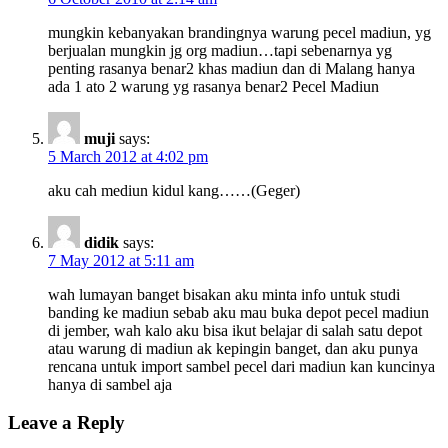
mungkin kebanyakan brandingnya warung pecel madiun, yg
berjualan mungkin jg org madiun…tapi sebenarnya yg
penting rasanya benar2 khas madiun dan di Malang hanya
ada 1 ato 2 warung yg rasanya benar2 Pecel Madiun
muji
says:
5 March 2012 at 4:02 pm
aku cah mediun kidul kang……(Geger)
didik
says:
7 May 2012 at 5:11 am
wah lumayan banget bisakan aku minta info untuk studi
banding ke madiun sebab aku mau buka depot pecel madiun
di jember, wah kalo aku bisa ikut belajar di salah satu depot
atau warung di madiun ak kepingin banget, dan aku punya
rencana untuk import sambel pecel dari madiun kan kuncinya
hanya di sambel aja
Leave a Reply