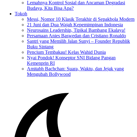
Lemahnya Kontrol Sosial dan Ancaman Degradasi
Budaya, Kita Bisa Apa?
Tokoh
Messi, Nomor 10 Klasik Terakhir di Sepakbola Modern
21 Juni dan Dua Wajah Kepemimpinan Indonesia
Neurosains Leadership, Tipikal Bambang Ekalaya!
Persamaan Anies Baswedan dan Cristiano Ronaldo
Santri yang Memilih Jalan Sunyi – Founder Republik
Buku Sintang
Pencium Tembakau! Kelas Wahid Dunia
Nyai Pondok! Konseptor SNI Bidang Pangan
Kemenprin RI
Amitabh Bachchan: Suara, Waktu, dan Jejak yang
Mengubah Bollywood