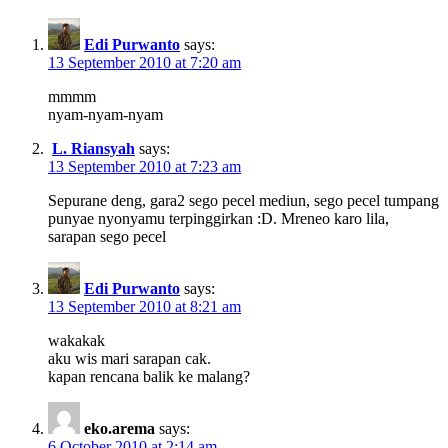
Edi Purwanto
says:
13 September 2010 at 7:20 am
mmmm
nyam-nyam-nyam
L. Riansyah
says:
13 September 2010 at 7:23 am
Sepurane deng, gara2 sego pecel mediun, sego pecel tumpang
punyae nyonyamu terpinggirkan :D. Mreneo karo lila,
sarapan sego pecel
Edi Purwanto
says:
13 September 2010 at 8:21 am
wakakak
aku wis mari sarapan cak.
kapan rencana balik ke malang?
eko.arema
says:
6 October 2010 at 2:14 am