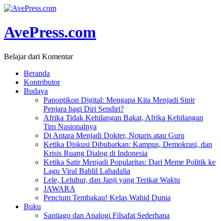
AvePress.com
Belajar dari Komentar
Beranda
Kontributor
Budaya
Panoptikon Digital: Mengapa Kita Menjadi Sipir
Penjara bagi Diri Sendiri?
Afrika Tidak Kehilangan Bakat, Afrika Kehilangan
Tim Nasionalnya
Di Antara Menjadi Dokter, Notaris atau Guru
Ketika Diskusi Dibubarkan: Kampus, Demokrasi, dan
Krisis Ruang Dialog di Indonesia
Ketika Satir Menjadi Popularitas: Dari Meme Politik ke
Lagu Viral Bahlil Lahadalia
Lele, Leluhur, dan Janji yang Terikat Waktu
JAWARA
Pencium Tembakau! Kelas Wahid Dunia
Buku
Santiago dan Analogi Filsafat Sederhana