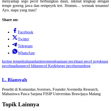
menyantap sego pecel berbungkus daun, nikmat lengkap dengan
tempe goreng jawa dan rempeyek teri. Hmmm… wennak tenannn!
Ayo, siapa yang mau?
Share on:
Facebook
Twitter
Telegram
WhatsApp
kering tempe
kulupan
lamtoro
mendoan
nasi pecel
nasi pecel pojok
nasi
pecelmadiun
pecel blitar
pecel Kediri
sego pecel
serundeng
L. Riansyah
Peneliti di Komunitas Averroes, Founder Avemedia Research,
Mahasiswa Pasca Sarjana FISIP Universitas Brawijaya Malang
Topik Lainnya