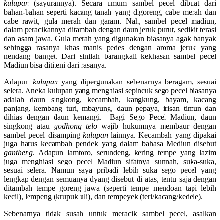
kulupan
(sayurannya). Secara umum sambel pecel dibuat dari
bahan-bahan seperti kacang tanah yang digoreng, cabe merah dan
cabe rawit, gula merah dan garam. Nah, sambel pecel madiun,
dalam peracikannya ditambah dengan daun jeruk purut, sedikit terasi
dan asam jawa. Gula merah yang digunakan biasanya agak banyak
sehingga rasanya khas manis pedes dengan aroma jeruk yang
nendang banget. Dari sinilah barangkali kekhasan sambel pecel
Madiun bisa dititeni dari rasanya.
Adapun
kulupan
yang dipergunakan sebenarnya beragam, sesuai
selera. Aneka kulupan yang menghiasi sepincuk sego pecel biasanya
adalah daun singkong, kecambah, kangkung, bayam, kacang
panjang, kembang turi, mbayung, daun pepaya, irisan timun dan
dihias dengan daun kemangi. Bagi Sego Pecel Madiun, daun
singkong atau
godhong telo
wajib hukumnya membaur dengan
sambel pecel disamping
kulupan
lainnya. Kecambah yang dipakai
juga harus kecambah pendek yang dalam bahasa Mediun disebut
gantheng
. Adapun lamtoro, serundeng, kering tempe yang lazim
juga menghiasi sego pecel Madiun sifatnya sunnah, suka-suka,
sesuai selera. Namun saya pribadi lebih suka sego pecel yang
lengkap dengan semuanya dyang disebut di atas, tentu saja dengan
ditambah tempe goreng jawa (seperti tempe mendoan tapi lebih
kecil), lempeng (krupuk uli), dan rempeyek (teri/kacang/kedele).
Sebenarnya tidak susah untuk meracik sambel pecel, asalkan