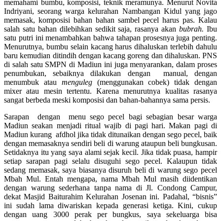
memahami bumbu, komposisi, teknik meramunya. Menurut Novita
Indriyani, seorang warga kelurahan Nambangan Kidul yang jago
memasak, komposisi bahan bahan sambel pecel harus pas. Kalau
salah satu bahan dilebihkan sedikit saja, rasanya akan
bubrah.
Ibu
satu putri ini menambahkan bahwa tahapan prosesnya juga penting.
Menurutnya, bumbu selain kacang harus dihaluskan terlebih dahulu
baru kemudian ditindih dengan kacang goreng dan dihaluskan. PNS
di salah satu SMPN di Madiun ini juga menyarankan, dalam proses
penumbukan, sebaiknya dilakukan dengan manual, dengan
menumbuk atau
menguleg
(menggunakan
cobek) tidak dengan
mixer atau mesin tertentu. Karena menurutnya kualitas rasanya
sangat berbeda meski komposisi dan bahan-bahannya sama persis.
Sarapan dengan menu sego pecel bagi sebagian besar warga
Madiun seakan menjadi ritual wajib di pagi hari. Makan pagi di
Madiun kurang afdhol jika tidak ditunaikan dengan sego pecel, baik
dengan memasaknya sendiri beli di warung ataupun beli bungkusan.
Setidaknya itu yang saya alami sejak kecil. Jika tidak puasa, hampir
setiap sarapan pagi selalu disuguhi sego pecel. Kalaupun tidak
sedang memasak, saya biasanya disuruh beli di warung sego pecel
Mbah Mul. Entah mengapa, nama Mbah Mul masih diidentikan
dengan warung sederhana tanpa nama di Jl. Condong Campur,
dekat Masjid Baiturahim Kelurahan Josenan ini. Padahal, “bisnis”
ini sudah lama diwariskan kepada generasi ketiga. Kini, cukup
dengan uang 3000 perak per bungkus, saya sekeluarga bisa