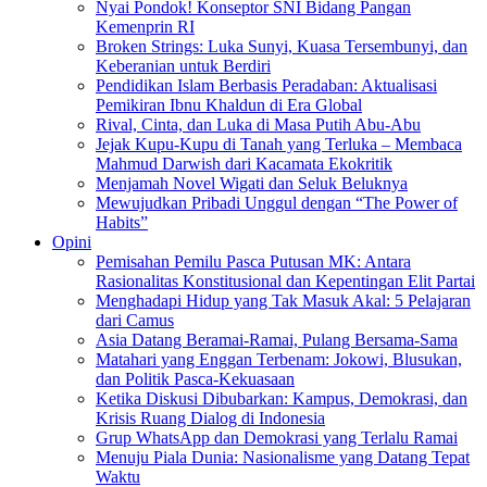
Nyai Pondok! Konseptor SNI Bidang Pangan
Kemenprin RI
Broken Strings: Luka Sunyi, Kuasa Tersembunyi, dan
Keberanian untuk Berdiri
Pendidikan Islam Berbasis Peradaban: Aktualisasi
Pemikiran Ibnu Khaldun di Era Global
Rival, Cinta, dan Luka di Masa Putih Abu-Abu
Jejak Kupu-Kupu di Tanah yang Terluka – Membaca
Mahmud Darwish dari Kacamata Ekokritik
Menjamah Novel Wigati dan Seluk Beluknya
Mewujudkan Pribadi Unggul dengan “The Power of
Habits”
Opini
Pemisahan Pemilu Pasca Putusan MK: Antara
Rasionalitas Konstitusional dan Kepentingan Elit Partai
Menghadapi Hidup yang Tak Masuk Akal: 5 Pelajaran
dari Camus
Asia Datang Beramai-Ramai, Pulang Bersama-Sama
Matahari yang Enggan Terbenam: Jokowi, Blusukan,
dan Politik Pasca-Kekuasaan
Ketika Diskusi Dibubarkan: Kampus, Demokrasi, dan
Krisis Ruang Dialog di Indonesia
Grup WhatsApp dan Demokrasi yang Terlalu Ramai
Menuju Piala Dunia: Nasionalisme yang Datang Tepat
Waktu