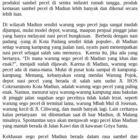
produksi sambel pecel di sentra industri rumah tangga, produk
kemasan sambel pecel di Madiun lebih banyak dan dikenal secara
lebih luas.
Di wilayah Madiun sendiri warung sego pecel juga sangat mudah
dijumpai, mulai model depot, warung, maupun penjual pinggir jalan
yang hanya melayani nasi pecel bungkusan. Berbeda dengan nasi
padang -yang di Kota Padang sendiri tidak populer-, di Madiun
setiap warung kampung yang jualan nasi, nyaris pasti menempatkan
nasi pecel sebagai salah satu menunya. Karena itu, jika ada yang
bertanya, “Di mana warung sego pecel di Madiun yang khas dan
enak?”, menjadi sudah dijawab. Karena di Madiun, warung sego
pecel ada di mana-mana. Mulai di pusat kota sampai di kampung-
kampung. Memang, kebanyakan orang menilai Warung Pojok,
depot nasi pecel yang berada di salah satu sudut Jl. HOS
Cokroaminoto Kota Madiun, adalah warung sego pecel yang paling
enak. Namun, menurut saya warung-warung kampung atau bakulan
di pinggir jalan suguhan sego pecelnya tidak kalah lezat, seperti
warung sego pecel di terminal lama, warung Mbah Mul di Josenan,
warung kecil di Jl. Ciliwung, dan masih banyak lagi. Lain ceritanya
kalau pertanyaan ini dilontarkan saat di luar Madiun, di Malang
misalnya. Spontanitas saya akan menjawab sego pecel khas Madiun
yang mantab berada di Jalan Kawi dan di kawasan Griya Santa.
Kekhasan sego pecel Madiun berada dalam rasa sambel dan