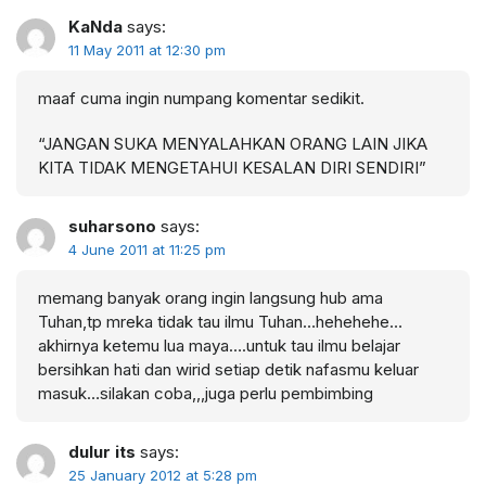
KaNda
says:
11 May 2011 at 12:30 pm
maaf cuma ingin numpang komentar sedikit.
“JANGAN SUKA MENYALAHKAN ORANG LAIN JIKA
KITA TIDAK MENGETAHUI KESALAN DIRI SENDIRI”
suharsono
says:
4 June 2011 at 11:25 pm
memang banyak orang ingin langsung hub ama
Tuhan,tp mreka tidak tau ilmu Tuhan…hehehehe…
akhirnya ketemu lua maya….untuk tau ilmu belajar
bersihkan hati dan wirid setiap detik nafasmu keluar
masuk…silakan coba,,,juga perlu pembimbing
dulur its
says:
25 January 2012 at 5:28 pm