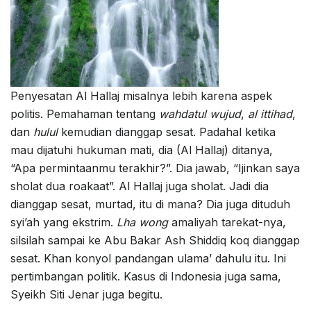
Penyesatan Al Hallaj misalnya lebih karena aspek
politis. Pemahaman tentang
wahdatul wujud
,
al ittihad
,
dan
hulul
kemudian dianggap sesat. Padahal ketika
mau dijatuhi hukuman mati, dia (Al Hallaj) ditanya,
“Apa permintaanmu terakhir?”. Dia jawab, “Ijinkan saya
sholat dua roakaat”. Al Hallaj juga sholat. Jadi dia
dianggap sesat, murtad, itu di mana? Dia juga dituduh
syi’ah yang ekstrim.
Lha wong
amaliyah tarekat-nya,
silsilah sampai ke Abu Bakar Ash Shiddiq koq dianggap
sesat. Khan konyol pandangan ulama’ dahulu itu. Ini
pertimbangan politik. Kasus di Indonesia juga sama,
Syeikh Siti Jenar juga begitu.