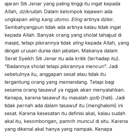
ajaran Siti Jenar yang paling tinggi itu ingat kepada
Allah,
dzikrullah
. Dalam kelompok kejawen ada
ungkapan
eling kang utomo
.
Eling
artinya dzikir.
Sembahyangpun tidak ada artinya kalau tidak ingat
kepada Allah. Banyak orang yang sholat tahajjud di
masjid, tetapi pikirannya tidak
eling
kepada Allah, yang
diingat urusan dunia dan jabatan. Makanya dalam
Serat Syeikh Siti Jenar itu ada kritik (terhadap itu).
“Badannya sholat tetapi pikirannya mencuri”. Jadi
sebetulnya itu, anggapan sesat atau tidak itu
tergantung orang yang memandang. Tetapi bagi
sesama orang tasawuf ya nggak akan menyalahkan.
Kenapa, karena tasawuf itu masalah
qolb
(hati). Jadi
tidak pernah ada dalam tasawuf itu (menghakimi) ini
sesat. Karena kesesatan itu definisi akal, kalau sudah
akal itu, kesombongan, pamrih muncul di situ. Karena
yang dikenal akal hanya yang nampak. Kenapa