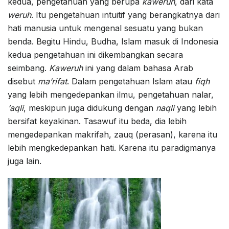
kedua, pengetahuan yang berupa
kaweruh
, dari kata
weruh
. Itu pengetahuan intuitif yang berangkatnya dari
hati manusia untuk mengenal sesuatu yang bukan
benda. Begitu Hindu, Budha, Islam masuk di Indonesia
kedua pengetahuan ini dikembangkan secara
seimbang.
Kaweruh
ini yang dalam bahasa Arab
disebut
ma’rifat
. Dalam pengetahuan Islam atau
fiqh
yang lebih mengedepankan ilmu, pengetahuan nalar,
‘aqli
, meskipun juga didukung dengan
naqli
yang lebih
bersifat keyakinan. Tasawuf itu beda, dia lebih
mengedepankan makrifah, zauq (perasan), karena itu
lebih mengkedepankan hati. Karena itu paradigmanya
juga lain.