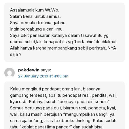
Assalamualaikum Wr.Wb.
Salam kenal untuk semua.
Saya pemula di dunia gaibni.
Ingin bergabung u cari ilmu.
Saya dikit penasaran,katanya dalam tasawuf itu yg
utama tauhid,lalu kenapa iblis yg ‘bertauhid’ itu dilaknat
Allah hanya karena membangkang sebiji perintah_NYA
saja ?
pakdewin
says:
27 January 2010 at 4:08 pm
Kalau mengikuti pendapat orang lain, biasanya
gampang tersesat, apa itu pendapat resi, pendita, wali,
kyai dsb. Katanya suruh “percaya pada diri sendiri”.
Semua berujung pada duit, biarpun resi, pendeta, kyai,
wali, kalau masih bertujuan “mengumpulkan uang”, ya
sama aja bo’ong, alias textbooks thinking. Kalau sudah
tahu “keblat papat lima pancer” dan sudah bisa