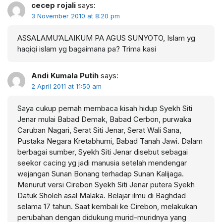
cecep rojali
says:
3 November 2010 at 8:20 pm
ASSALAMU’ALAIKUM PA AGUS SUNYOTO, Islam yg
haqiqi islam yg bagaimana pa? Trima kasi
Andi Kumala Putih
says:
2 April 2011 at 11:50 am
Saya cukup pernah membaca kisah hidup Syekh Siti
Jenar mulai Babad Demak, Babad Cerbon, purwaka
Caruban Nagari, Serat Siti Jenar, Serat Wali Sana,
Pustaka Negara Kretabhumi, Babad Tanah Jawi. Dalam
berbagai sumber, Syekh Siti Jenar disebut sebagai
seekor cacing yg jadi manusia setelah mendengar
wejangan Sunan Bonang terhadap Sunan Kalijaga.
Menurut versi Cirebon Syekh Siti Jenar putera Syekh
Datuk Sholeh asal Malaka. Belajar ilmu di Baghdad
selama 17 tahun. Saat kembali ke Cirebon, melakukan
perubahan dengan didukung murid-muridnya yang