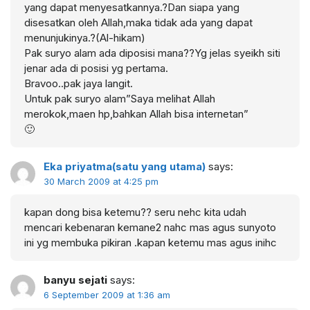
yang dapat menyesatkannya.?Dan siapa yang
disesatkan oleh Allah,maka tidak ada yang dapat
menunjukinya.?(Al-hikam)
Pak suryo alam ada diposisi mana??Yg jelas syeikh siti
jenar ada di posisi yg pertama.
Bravoo..pak jaya langit.
Untuk pak suryo alam”Saya melihat Allah
merokok,maen hp,bahkan Allah bisa internetan”
🙂
Eka priyatma(satu yang utama)
says:
30 March 2009 at 4:25 pm
kapan dong bisa ketemu?? seru nehc kita udah
mencari kebenaran kemane2 nahc mas agus sunyoto
ini yg membuka pikiran .kapan ketemu mas agus inihc
banyu sejati
says:
6 September 2009 at 1:36 am