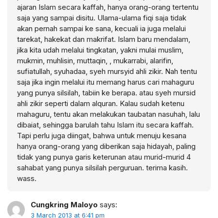
ajaran Islam secara kaffah, hanya orang-orang tertentu
saja yang sampai disitu. Ulama-ulama fiqi saja tidak
akan pernah sampai ke sana, kecuali ia juga melalui
tarekat, hakekat dan makrifat. Islam baru mendalam,
jika kita udah melalui tingkatan, yakni mulai muslim,
mukmin, muhlisin, muttaqin, , mukarrabi, alarifin,
sufiatullah, syuhadaa, syeh mursyid ahli zikir. Nah tentu
saja jika ingin melalui itu memang harus cari mahaguru
yang punya silsilah, tabiin ke berapa. atau syeh mursid
ahli zikir seperti dalam alquran. Kalau sudah ketenu
mahaguru, tentu akan melakukan taubatan nasuhah, lalu
dibaiat, sehingga barulah tahu Islam itu secara kaffah.
Tapi perlu juga diingat, bahwa untuk menuju kesana
hanya orang-orang yang diberikan saja hidayah, paling
tidak yang punya garis keterunan atau murid-murid 4
sahabat yang punya silsilah perguruan. terima kasih.
wass.
Cungkring Maloyo
says:
3 March 2013 at 6:41 pm