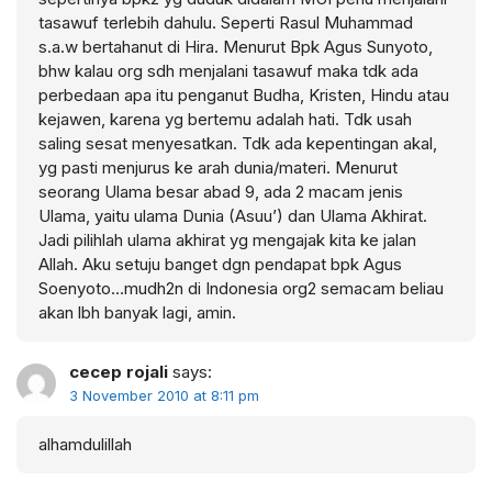
tasawuf terlebih dahulu. Seperti Rasul Muhammad
s.a.w bertahanut di Hira. Menurut Bpk Agus Sunyoto,
bhw kalau org sdh menjalani tasawuf maka tdk ada
perbedaan apa itu penganut Budha, Kristen, Hindu atau
kejawen, karena yg bertemu adalah hati. Tdk usah
saling sesat menyesatkan. Tdk ada kepentingan akal,
yg pasti menjurus ke arah dunia/materi. Menurut
seorang Ulama besar abad 9, ada 2 macam jenis
Ulama, yaitu ulama Dunia (Asuu’) dan Ulama Akhirat.
Jadi pilihlah ulama akhirat yg mengajak kita ke jalan
Allah. Aku setuju banget dgn pendapat bpk Agus
Soenyoto…mudh2n di Indonesia org2 semacam beliau
akan lbh banyak lagi, amin.
cecep rojali
says:
3 November 2010 at 8:11 pm
alhamdulillah