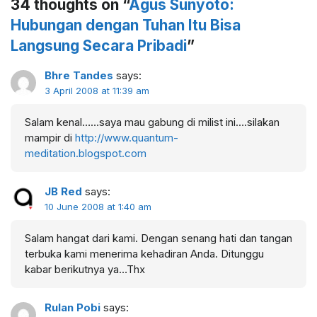
34 thoughts on “
Agus Sunyoto:
Hubungan dengan Tuhan Itu Bisa
Langsung Secara Pribadi
”
Bhre Tandes
says:
3 April 2008 at 11:39 am
Salam kenal……saya mau gabung di milist ini….silakan
mampir di
http://www.quantum-
meditation.blogspot.com
JB Red
says:
10 June 2008 at 1:40 am
Salam hangat dari kami. Dengan senang hati dan tangan
terbuka kami menerima kehadiran Anda. Ditunggu
kabar berikutnya ya…Thx
Rulan Pobi
says: