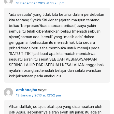
10 December 2012 at 10:25 pm
‘ada sesuatu’ yang tidak kita ketahui dalam perdebatan
kita tentang Syekh Siti Jenar (ajaran maupun tentang
beliau ‘berproses’/baca:secara pribadi).saya yakin
semua itu telah dibentangkan beliau (menjadi sebuah
ajaran)namun ada ‘secuil’ yang ‘masih ada’ dalam
genggaman beliau.dan itu menjadi hak kita secara
pribadi/baca:berusaha membuka untuk menuju pada
‘SATU TITIK’! jadi buat apa kita mudah mendakwa
sesuatu aliran itu sesat.SEBUAH KEBIJAKSANAAN
SERING LAHIR DARI SEBUAH KESALAHAN.engga baik
nyalahin oranglain.teruslah belajar dan selalu wariskan
kebijaksanaan pada anakcucu…
ambhoajha
says:
13 January 2013 at 12:52 pm
Alhamdulillah, setuju sekali apa yang disampaikan oleh
pak Agus. sebenarnya ajaran syeh siti jenar, itu adalah