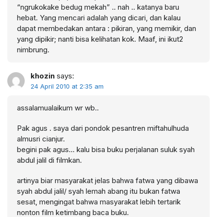
“ngrukokake bedug mekah” .. nah .. katanya baru
hebat. Yang mencari adalah yang dicari, dan kalau
dapat membedakan antara : pikiran, yang memikir, dan
yang dipikir; nanti bisa kelihatan kok. Maaf, ini ikut2
nimbrung.
khozin
says:
24 April 2010 at 2:35 am
assalamualaikum wr wb..
Pak agus . saya dari pondok pesantren miftahulhuda
almusri cianjur.
begini pak agus… kalu bisa buku perjalanan suluk syah
abdul jalil di filmkan.
artinya biar masyarakat jelas bahwa fatwa yang dibawa
syah abdul jalil/ syah lemah abang itu bukan fatwa
sesat, mengingat bahwa masyarakat lebih tertarik
nonton film ketimbang baca buku.