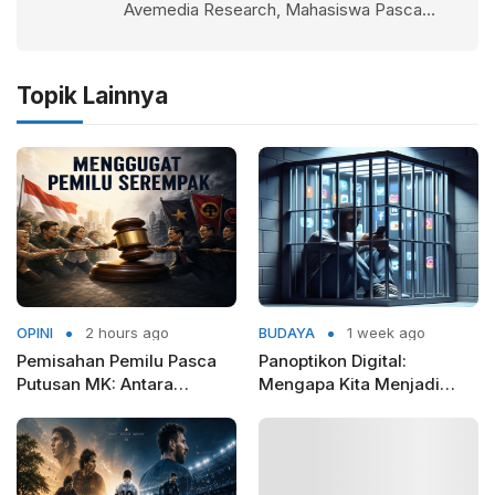
Avemedia Research, Mahasiswa Pasca
Sarjana FISIP Universitas Brawijaya Malang
Topik Lainnya
OPINI
2 hours ago
BUDAYA
1 week ago
Pemisahan Pemilu Pasca
Panoptikon Digital:
Putusan MK: Antara
Mengapa Kita Menjadi
Rasionalitas Konstitusional
Sipir Penjara bagi Diri
dan Kepentingan Elit Partai
Sendiri?