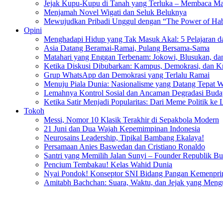
Jejak Kupu-Kupu di Tanah yang Terluka – Membaca Ma
Menjamah Novel Wigati dan Seluk Beluknya
Mewujudkan Pribadi Unggul dengan “The Power of Hab
Opini
Menghadapi Hidup yang Tak Masuk Akal: 5 Pelajaran d
Asia Datang Beramai-Ramai, Pulang Bersama-Sama
Matahari yang Enggan Terbenam: Jokowi, Blusukan, dan
Ketika Diskusi Dibubarkan: Kampus, Demokrasi, dan Kr
Grup WhatsApp dan Demokrasi yang Terlalu Ramai
Menuju Piala Dunia: Nasionalisme yang Datang Tepat 
Lemahnya Kontrol Sosial dan Ancaman Degradasi Buday
Ketika Satir Menjadi Popularitas: Dari Meme Politik ke 
Tokoh
Messi, Nomor 10 Klasik Terakhir di Sepakbola Modern
21 Juni dan Dua Wajah Kepemimpinan Indonesia
Neurosains Leadership, Tipikal Bambang Ekalaya!
Persamaan Anies Baswedan dan Cristiano Ronaldo
Santri yang Memilih Jalan Sunyi – Founder Republik B
Pencium Tembakau! Kelas Wahid Dunia
Nyai Pondok! Konseptor SNI Bidang Pangan Kemenpri
Amitabh Bachchan: Suara, Waktu, dan Jejak yang Men