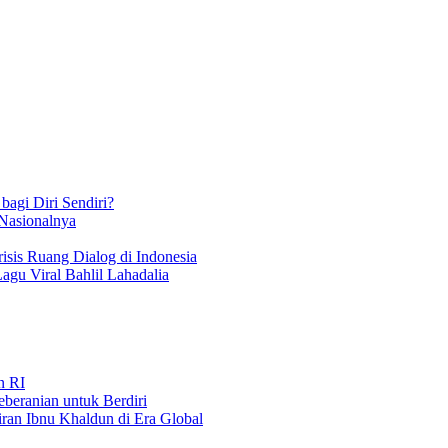
bagi Diri Sendiri?
 Nasionalnya
isis Ruang Dialog di Indonesia
Lagu Viral Bahlil Lahadalia
n RI
beranian untuk Berdiri
iran Ibnu Khaldun di Era Global