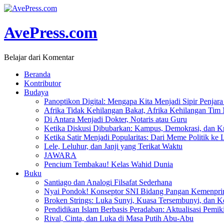
AvePress.com
Belajar dari Komentar
Beranda
Kontributor
Budaya
Panoptikon Digital: Mengapa Kita Menjadi Sipir Penjara 
Afrika Tidak Kehilangan Bakat, Afrika Kehilangan Tim
Di Antara Menjadi Dokter, Notaris atau Guru
Ketika Diskusi Dibubarkan: Kampus, Demokrasi, dan Kr
Ketika Satir Menjadi Popularitas: Dari Meme Politik ke 
Lele, Leluhur, dan Janji yang Terikat Waktu
JAWARA
Pencium Tembakau! Kelas Wahid Dunia
Buku
Santiago dan Analogi Filsafat Sederhana
Nyai Pondok! Konseptor SNI Bidang Pangan Kemenpri
Broken Strings: Luka Sunyi, Kuasa Tersembunyi, dan Ke
Pendidikan Islam Berbasis Peradaban: Aktualisasi Pemik
Rival, Cinta, dan Luka di Masa Putih Abu-Abu