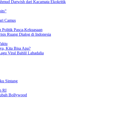
hmud Darwish dari Kacamata Ekokritik
its”
ari Camus
 Politik Pasca-Kekuasaan
isis Ruang Dialog di Indonesia
Waktu
a, Kita Bisa Apa?
Lagu Viral Bahlil Lahadalia
uku Sintang
n RI
gubah Bollywood