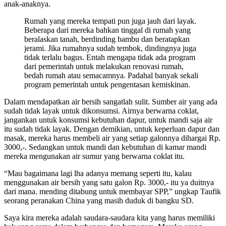
anak-anaknya.
Rumah yang mereka tempati pun juga jauh dari layak.
Beberapa dari mereka bahkan tinggal di rumah yang
beralaskan tanah, berdinding bambu dan beratapkan
jerami. Jika rumahnya sudah tembok, dindingnya juga
tidak terlalu bagus. Entah mengapa tidak ada program
dari pemerintah untuk melakukan renovasi rumah,
bedah rumah atau semacamnya. Padahal banyak sekali
program pemerintah untuk pengentasan kemiskinan.
Dalam mendapatkan air bersih sangatlah sulit. Sumber air yang ada
sudah tidak layak untuk dikonsumsi. Airnya berwarna coklat,
jangankan untuk konsumsi kebutuhan dapur, untuk mandi saja air
itu sudah tidak layak. Dengan demikian, untuk keperluan dapur dan
masak, mereka harus membeli air yang setiap galonnya dihargai Rp.
3000,-. Sedangkan untuk mandi dan kebutuhan di kamar mandi
mereka mengunakan air sumur yang berwarna coklat itu.
“Mau bagaimana lagi lha adanya memang seperti itu, kalau
menggunakan air bersih yang satu galon Rp. 3000,- itu ya duitnya
dari mana. mending ditabung untuk membayar SPP,” ungkap Taufik
seorang peranakan China yang masih duduk di bangku SD.
Saya kira mereka adalah saudara-saudara kita yang harus memiliki