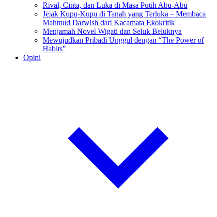
Rival, Cinta, dan Luka di Masa Putih Abu-Abu
Jejak Kupu-Kupu di Tanah yang Terluka – Membaca
Mahmud Darwish dari Kacamata Ekokritik
Menjamah Novel Wigati dan Seluk Beluknya
Mewujudkan Pribadi Unggul dengan “The Power of
Habits”
Opini