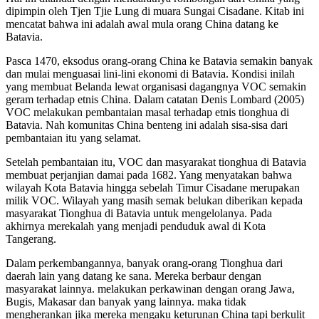
dipimpin oleh Tjen Tjie Lung di muara Sungai Cisadane. Kitab ini
mencatat bahwa ini adalah awal mula orang China datang ke
Batavia.
Pasca 1470, eksodus orang-orang China ke Batavia semakin banyak
dan mulai menguasai lini-lini ekonomi di Batavia. Kondisi inilah
yang membuat Belanda lewat organisasi dagangnya VOC semakin
geram terhadap etnis China. Dalam catatan Denis Lombard (2005)
VOC melakukan pembantaian masal terhadap etnis tionghua di
Batavia. Nah komunitas China benteng ini adalah sisa-sisa dari
pembantaian itu yang selamat.
Setelah pembantaian itu, VOC dan masyarakat tionghua di Batavia
membuat perjanjian damai pada 1682. Yang menyatakan bahwa
wilayah Kota Batavia hingga sebelah Timur Cisadane merupakan
milik VOC. Wilayah yang masih semak belukan diberikan kepada
masyarakat Tionghua di Batavia untuk mengelolanya. Pada
akhirnya merekalah yang menjadi penduduk awal di Kota
Tangerang.
Dalam perkembangannya, banyak orang-orang Tionghua dari
daerah lain yang datang ke sana. Mereka berbaur dengan
masyarakat lainnya. melakukan perkawinan dengan orang Jawa,
Bugis, Makasar dan banyak yang lainnya. maka tidak
mengherankan jika mereka mengaku keturunan China tapi berkulit