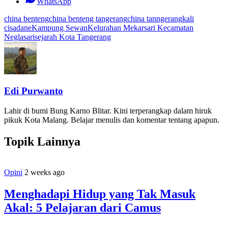
WhatsApp
china benteng
china benteng tangerang
china tanngerang
kali
cisadane
Kampung Sewan
Kelurahan Mekarsari Kecamatan
Neglasari
sejarah Kota Tangerang
Edi Purwanto
Lahir di bumi Bung Karno Blitar. Kini terperangkap dalam hiruk
pikuk Kota Malang. Belajar menulis dan komentar tentang apapun.
Topik Lainnya
Opini
2 weeks ago
Menghadapi Hidup yang Tak Masuk
Akal: 5 Pelajaran dari Camus