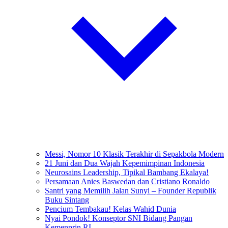
Messi, Nomor 10 Klasik Terakhir di Sepakbola Modern
21 Juni dan Dua Wajah Kepemimpinan Indonesia
Neurosains Leadership, Tipikal Bambang Ekalaya!
Persamaan Anies Baswedan dan Cristiano Ronaldo
Santri yang Memilih Jalan Sunyi – Founder Republik
Buku Sintang
Pencium Tembakau! Kelas Wahid Dunia
Nyai Pondok! Konseptor SNI Bidang Pangan
Kemenprin RI