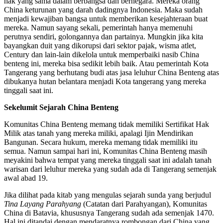
hak yang sama dalam berbangsa dan bernegara. Mereka orang
China keturunan yang darah dadingnya Indonesia. Maka sudah
menjadi kewajiban bangsa untuk memberikan kesejahteraan buat
mereka. Namun sayang sekali, pemerintah hanya memenuhi
perutnya sendiri, golongannya dan partainya. Mungkin jika kita
bayangkan duit yang dikorupsi dari sektor pajak, wisma atlet,
Century dan lain-lain dikelola untuk memperbaiki nasib China
benteng ini, mereka bisa sedikit lebih baik. Atau pemerintah Kota
Tangerang yang berhutang budi atas jasa leluhur China Benteng atas
dibukanya hutan belantara menjadi Kota tangerang yang mereka
tinggali saat ini.
Sekelumit Sejarah China Benteng
Komunitas China Benteng memang tidak memiliki Sertifikat Hak
Milik atas tanah yang mereka miliki, apalagi Ijin Mendirikan
Bangunan. Secara hukum, mereka memang tidak memiliki itu
semua. Namun sampai hari ini, Komunitas China Benteng masih
meyakini bahwa tempat yang mereka tinggali saat ini adalah tanah
warisan dari leluhur mereka yang sudah ada di Tangerang semenjak
awal abad 19.
Jika dilihat pada kitab yang mengulas sejarah sunda yang berjudul
Tina Layang Parahyang
(Catatan dari Parahyangan), Komunitas
China di Batavia, khususnya Tangerang sudah ada semenjak 1470.
Hal ini ditandai dengan mendaratnya rombongan dari China yang