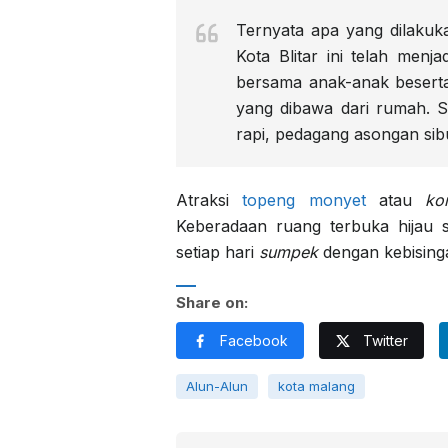
Ternyata apa yang dilaku
Kota Blitar ini telah men
bersama anak-anak beserta 
yang dibawa dari rumah. S
rapi, pedagang asongan si
Atraksi
topeng monyet
atau
ko
Keberadaan ruang terbuka hijau 
setiap hari
sumpek
dengan kebisinga
Share on:
Facebook
Twitter
Alun-Alun
kota malang