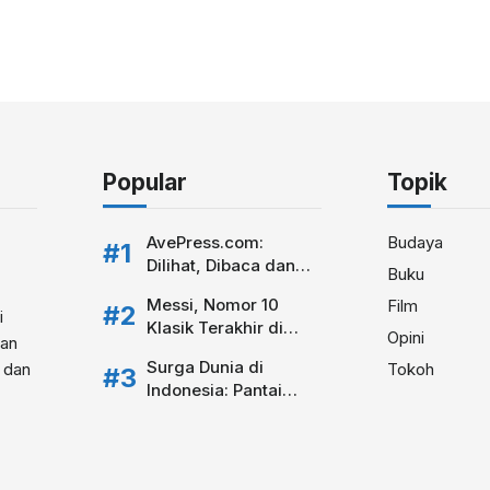
Popular
Topik
AvePress.com:
Budaya
Dilihat, Dibaca dan
Buku
Dikomentari
Messi, Nomor 10
Film
i
Klasik Terakhir di
Opini
kan
Sepakbola Modern
Surga Dunia di
i dan
Tokoh
Indonesia: Pantai
Srau Pacitan