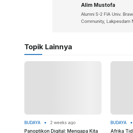
Alim Mustofa
Alumni S-2 FIA Univ. Bra
Community, Lakpesdam N
Panwaslu Kecamatan 2008
& KID Jakarta, Komision
dll
Topik Lainnya
BUDAYA
2 weeks ago
BUDAYA
Panoptikon Digital: Mengapa Kita
Afrika Ti