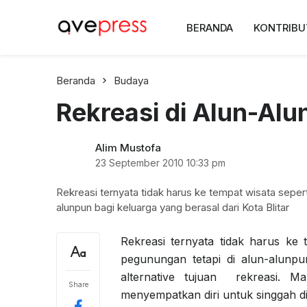
AvePress.com
BERANDA
KONTRIBU
Belajar dari Komentar
Beranda
Budaya
Rekreasi di Alun-Alu
Alim Mustofa
23 September 2010
10:33 pm
Rekreasi ternyata tidak harus ke tempat wisata seperti 
alunpun bagi keluarga yang berasal dari Kota Blitar
Rekreasi ternyata tidak harus ke te
pegunungan tetapi di alun-alunpun
alternative tujuan rekreasi. M
Share
menyempatkan diri untuk singgah di