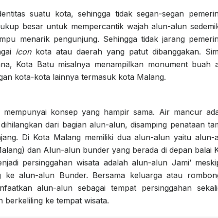
ntitas suatu kota, sehingga tidak segan-segan pemeri
ukup besar untuk mempercantik wajah alun-alun sedemi
mpu menarik pengunjung. Sehingga tidak jarang pemeri
agai
icon
kota atau daerah yang patut dibanggakan. Si
sana, Kota Batu misalnya menampilkan monument buah a
ngan kota-kota lainnya termasuk kota Malang.
an mempunyai konsep yang hampir sama. Air mancur ada
 dihilangkan dari bagian alun-alun, disamping penataan t
njang. Di Kota Malang memiliki dua alun-alun yaitu alun-
’ Malang) dan Alun-alun bunder yang berada di depan balai 
jadi persinggahan wisata adalah alun-alun Jami’ mesk
ung ke alun-alun Bunder. Bersama keluarga atau rombo
faatkan alun-alun sebagai tempat persinggahan sekali
 berkeliling ke tempat wisata.