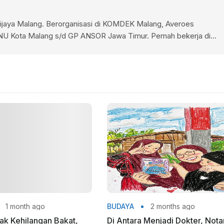
wijaya Malang. Berorganisasi di KOMDEK Malang, Averoes
U Kota Malang s/d GP ANSOR Jawa Timur. Pernah bekerja di
, Pimred Pandanwangi Newsletter 2010, Jurnalis NIMD Belanda
er KPU Kota Malang 2009-2014, Dewan Riset Daerah Kota Malang
1 month ago
BUDAYA
2 months ago
dak Kehilangan Bakat,
Di Antara Menjadi Dokter, Nota