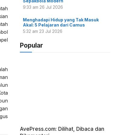
Sepakbola Modern
9:33 am
26 Jul 2026
ntah
kian
Menghadapi Hidup yang Tak Masuk
ntah
Akal: 5 Pelajaran dari Camus
mbol
5:32 am
23 Jul 2026
pel
Popular
lah
aman
alun
Kota
ipun
ngan
gus
AvePress.com: Dilihat, Dibaca dan