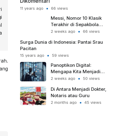
Dikomentari
11 years ago
66 views
i
i
Messi, Nomor 10 Klasik
Terakhir di Sepakbola
l
Modern
2 weeks ago
66 views
a
Surga Dunia di Indonesia: Pantai Srau
Pacitan
15 years ago
59 views
ah.
Panoptikon Digital:
yang
Mengapa Kita Menjadi
Sipir Penjara bagi Diri
2 weeks ago
50 views
Sendiri?
Di Antara Menjadi Dokter,
Notaris atau Guru
2 months ago
45 views