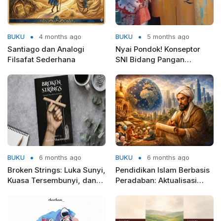
BUKU
4 months ago
BUKU
5 months ago
Santiago dan Analogi
Nyai Pondok! Konseptor
Filsafat Sederhana
SNI Bidang Pangan
Kemenprin RI
BUKU
6 months ago
BUKU
6 months ago
Broken Strings: Luka Sunyi,
Pendidikan Islam Berbasis
Kuasa Tersembunyi, dan
Peradaban: Aktualisasi
Keberanian untuk Berdiri
Pemikiran Ibnu Khaldun di
Era Global