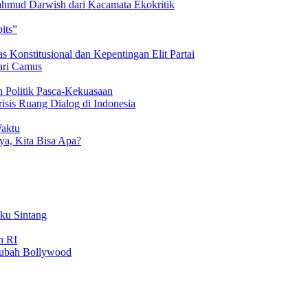
hmud Darwish dari Kacamata Ekokritik
its”
 Konstitusional dan Kepentingan Elit Partai
ari Camus
 Politik Pasca-Kekuasaan
isis Ruang Dialog di Indonesia
Waktu
a, Kita Bisa Apa?
uku Sintang
n RI
gubah Bollywood