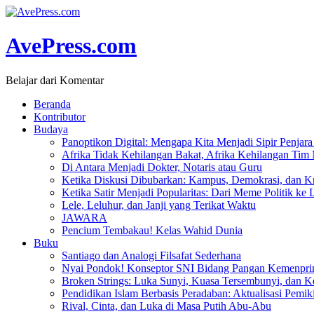
AvePress.com
Belajar dari Komentar
Beranda
Kontributor
Budaya
Panoptikon Digital: Mengapa Kita Menjadi Sipir Penjara 
Afrika Tidak Kehilangan Bakat, Afrika Kehilangan Tim
Di Antara Menjadi Dokter, Notaris atau Guru
Ketika Diskusi Dibubarkan: Kampus, Demokrasi, dan Kr
Ketika Satir Menjadi Popularitas: Dari Meme Politik ke 
Lele, Leluhur, dan Janji yang Terikat Waktu
JAWARA
Pencium Tembakau! Kelas Wahid Dunia
Buku
Santiago dan Analogi Filsafat Sederhana
Nyai Pondok! Konseptor SNI Bidang Pangan Kemenpri
Broken Strings: Luka Sunyi, Kuasa Tersembunyi, dan Ke
Pendidikan Islam Berbasis Peradaban: Aktualisasi Pemik
Rival, Cinta, dan Luka di Masa Putih Abu-Abu