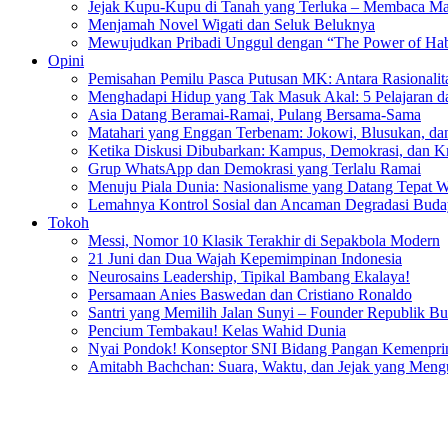
Jejak Kupu-Kupu di Tanah yang Terluka – Membaca Ma
Menjamah Novel Wigati dan Seluk Beluknya
Mewujudkan Pribadi Unggul dengan “The Power of Hab
Opini
Pemisahan Pemilu Pasca Putusan MK: Antara Rasionalitas
Menghadapi Hidup yang Tak Masuk Akal: 5 Pelajaran d
Asia Datang Beramai-Ramai, Pulang Bersama-Sama
Matahari yang Enggan Terbenam: Jokowi, Blusukan, dan
Ketika Diskusi Dibubarkan: Kampus, Demokrasi, dan Kr
Grup WhatsApp dan Demokrasi yang Terlalu Ramai
Menuju Piala Dunia: Nasionalisme yang Datang Tepat 
Lemahnya Kontrol Sosial dan Ancaman Degradasi Buday
Tokoh
Messi, Nomor 10 Klasik Terakhir di Sepakbola Modern
21 Juni dan Dua Wajah Kepemimpinan Indonesia
Neurosains Leadership, Tipikal Bambang Ekalaya!
Persamaan Anies Baswedan dan Cristiano Ronaldo
Santri yang Memilih Jalan Sunyi – Founder Republik B
Pencium Tembakau! Kelas Wahid Dunia
Nyai Pondok! Konseptor SNI Bidang Pangan Kemenpri
Amitabh Bachchan: Suara, Waktu, dan Jejak yang Men