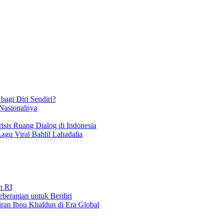
bagi Diri Sendiri?
 Nasionalnya
isis Ruang Dialog di Indonesia
Lagu Viral Bahlil Lahadalia
n RI
beranian untuk Berdiri
iran Ibnu Khaldun di Era Global