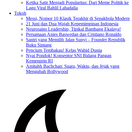
Ketika Satir Menjadi Popularitas: Dari Meme Politik ke
Lagu Viral Bahlil Lahadalia
Tokoh
Messi, Nomor 10 Klasik Terakhir di Sepakbola Modern
21 Juni dan Dua Wajah Kepemimpinan Indonesia
Neurosains Leadership, Tipikal Bambang Ekalaya!
Persamaan Anies Baswedan dan Cristiano Ronaldo
Santri yang Memilih Jalan Sunyi – Founder Republik
Buku Sintang
Pencium Tembakau! Kelas Wahid Dunia
Nyai Pondok! Konseptor SNI Bidang Pangan
Kemenprin RI
Amitabh Bachchan: Suara, Waktu, dan Jejak yang
Mengubah Bollywood