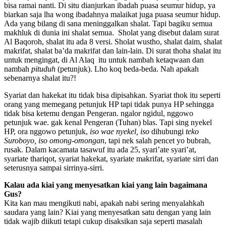
bisa ramai nanti. Di situ dianjurkan ibadah puasa seumur hidup, ya
biarkan saja lha wong ibadahnya malaikat juga puasa seumur hidup.
Ada yang bilang di sana meninggalkan shalat. Tapi bagiku semua
makhluk di dunia ini shalat semua. Sholat yang disebut dalam surat
Al Baqoroh, shalat itu ada 8 versi. Sholat wustho, shalat daim, shalat
makrifat, shalat ba’da makrifat dan lain-lain. Di surat thoha shalat itu
untuk mengingat, di Al Alaq itu untuk nambah ketaqwaan dan
nambah
pituduh
(petunjuk). Lho koq beda-beda. Nah apakah
sebenarnya shalat itu?!
Syariat dan hakekat itu tidak bisa dipisahkan. Syariat thok itu seperti
orang yang memegang petunjuk HP tapi tidak punya HP sehingga
tidak bisa ketemu dengan Pengeran. ngalor ngidul, nggowo
petunjuk wae. gak kenal Pengeran (Tuhan) blas. Tapi sing nyekel
HP, ora nggowo petunjuk,
iso wae nyekel, iso
dihubungi
teko
Suroboyo, iso omong-omongan
, tapi nek salah pencet yo bubrah,
rusak. Dalam kacamata tasawuf itu ada 25, syari’ate syari’at,
syariate thariqot, syariat hakekat, syariate makrifat, syariate sirri dan
seterusnya sampai sirrinya-sirri.
Kalau ada kiai yang menyesatkan kiai yang lain bagaimana
Gus?
Kita kan mau mengikuti nabi, apakah nabi sering menyalahkah
saudara yang lain? Kiai yang menyesatkan satu dengan yang lain
tidak wajib diikuti tetapi cukup disaksikan saja seperti masalah