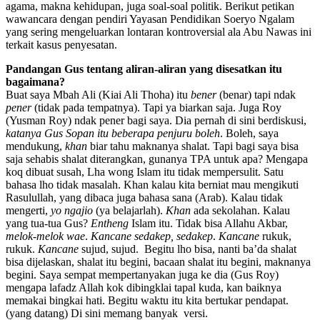
agama, makna kehidupan, juga soal-soal politik. Berikut petikan
wawancara dengan pendiri Yayasan Pendidikan Soeryo Ngalam
yang sering mengeluarkan lontaran kontroversial ala Abu Nawas ini
terkait kasus penyesatan.
Pandangan Gus tentang aliran-aliran yang disesatkan itu
bagaimana?
Buat saya Mbah Ali (Kiai Ali Thoha) itu
bener
(benar) tapi ndak
pener
(tidak pada tempatnya). Tapi ya biarkan saja. Juga Roy
(Yusman Roy) ndak pener bagi saya. Dia pernah di sini berdiskusi,
katanya Gus Sopan itu beberapa penjuru boleh
. Boleh, saya
mendukung,
khan
biar tahu maknanya shalat. Tapi bagi saya bisa
saja sehabis shalat diterangkan, gunanya TPA untuk apa? Mengapa
koq dibuat susah, Lha wong Islam itu tidak mempersulit. Satu
bahasa lho tidak masalah. Khan kalau kita berniat mau mengikuti
Rasulullah, yang dibaca juga bahasa sana (Arab). Kalau tidak
mengerti,
yo ngajio
(ya belajarlah).
Khan
ada sekolahan. Kalau
yang tua-tua Gus?
Entheng
Islam itu. Tidak bisa Allahu Akbar,
melok-melok wae
.
Kancane sedakep, sedakep
.
Kancane
rukuk,
rukuk.
Kancane
sujud, sujud. Begitu lho bisa, nanti ba’da shalat
bisa dijelaskan, shalat itu begini, bacaan shalat itu begini, maknanya
begini. Saya sempat mempertanyakan juga ke dia (Gus Roy)
mengapa lafadz Allah kok dibingklai tapal kuda, kan baiknya
memakai bingkai hati. Begitu waktu itu kita bertukar pendapat.
(yang datang) Di sini memang banyak versi.