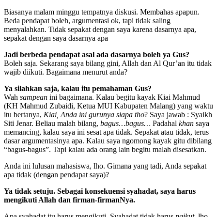
Biasanya malam minggu tempatnya diskusi. Membahas apapun.
Beda pendapat boleh, argumentasi ok, tapi tidak saling
menyalahkan. Tidak sepakat dengan saya karena dasarnya apa,
sepakat dengan saya dasarnya apa
Jadi berbeda pendapat asal ada dasarnya boleh ya Gus?
Boleh saja. Sekarang saya bilang gini, Allah dan Al Qur’an itu tidak
wajib diikuti. Bagaimana menurut anda?
Ya silahkan saja, kalau itu pemahaman Gus?
Wah
sampean
ini bagaimana. Kalau begitu kayak Kiai Mahmud
(KH Mahmud Zubaidi, Ketua MUI Kabupaten Malang) yang waktu
itu bertanya,
Kiai, Anda ini gurunya siapa tho
? Saya jawab : Syaikh
Siti Jenar. Beliau malah bilang,
bagus…bagus…
Padahal
khan
saya
memancing, kalau saya ini sesat apa tidak. Sepakat atau tidak, terus
dasar argumentasinya apa. Kalau saya ngomong kayak gitu dibilang
“bagus-bagus”. Tapi kalau ada orang lain begitu malah disesatkan.
Anda ini lulusan mahasiswa, lho. Gimana yang tadi, Anda sepakat
apa tidak (dengan pendapat saya)?
Ya tidak setuju. Sebagai konsekuensi syahadat, saya harus
mengikuti Allah dan firman-firmanNya.
Apa syahadat itu harus mengikuti. Syahadat tidak harus
ngikut
, lho.