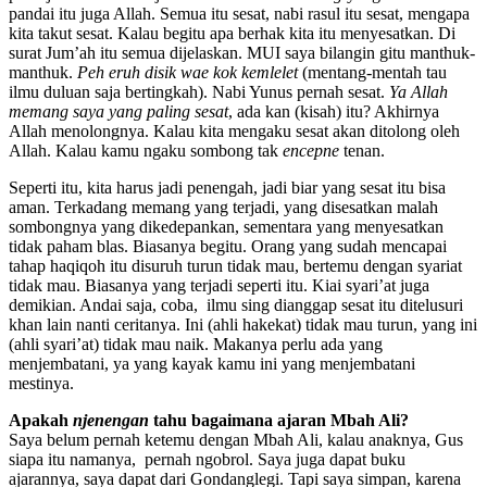
pandai itu juga Allah. Semua itu sesat, nabi rasul itu sesat, mengapa
kita takut sesat. Kalau begitu apa berhak kita itu menyesatkan. Di
surat Jum’ah itu semua dijelaskan. MUI saya bilangin gitu manthuk-
manthuk.
Peh eruh disik wae kok kemlelet
(mentang-mentah tau
ilmu duluan saja bertingkah). Nabi Yunus pernah sesat.
Ya Allah
memang saya yang paling sesat
, ada kan (kisah) itu? Akhirnya
Allah menolongnya. Kalau kita mengaku sesat akan ditolong oleh
Allah. Kalau kamu ngaku sombong tak
encepne
tenan.
Seperti itu, kita harus jadi penengah, jadi biar yang sesat itu bisa
aman. Terkadang memang yang terjadi, yang disesatkan malah
sombongnya yang dikedepankan, sementara yang menyesatkan
tidak paham blas. Biasanya begitu. Orang yang sudah mencapai
tahap haqiqoh itu disuruh turun tidak mau, bertemu dengan syariat
tidak mau. Biasanya yang terjadi seperti itu. Kiai syari’at juga
demikian. Andai saja, coba, ilmu sing dianggap sesat itu ditelusuri
khan lain nanti ceritanya. Ini (ahli hakekat) tidak mau turun, yang ini
(ahli syari’at) tidak mau naik. Makanya perlu ada yang
menjembatani, ya yang kayak kamu ini yang menjembatani
mestinya.
Apakah
njenengan
tahu bagaimana ajaran Mbah Ali?
Saya belum pernah ketemu dengan Mbah Ali, kalau anaknya, Gus
siapa itu namanya, pernah ngobrol. Saya juga dapat buku
ajarannya, saya dapat dari Gondanglegi. Tapi saya simpan, karena