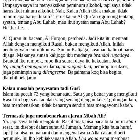
Umpanya saya itu menyaksikan peminum alkohol, tapi saya tidak
harus ikut minum alkohol. Nah, Kalau Allah tidak makan, tidak
minum apa harus diikuti? Terus kalau Al Qur’an ngomong tentang
syetan, tentang Abu Lahab, mau ikut syetan sama Abu Lahab?
He..he..he….
Al Quran itu bacaan, Al Furqon, pembeda. Jadi kita itu mentaati
Allah dengan mengikuti Rasul, bukan mengikuti Allah. Inilah
pentingnya meniru ilmunya Sunan Kalijaga, susunan kalimat harus
dijaga. Makanya sunan kalijogo iku mudanya
brandal rupadaya
.
Brandal iku rampok, rupo iku suara, daya itu kekuatan. Jadi,
Ngrampok omongane
ulama,
omongane
kiai, pemimpin sukses,
juga pemimpin
sing dilengserne
. Bagaimana koq bisa begitu,
diambil pelajaran.
Kalau masalah penyesatan tadi Gus?
Islam itu pecah 73 yang benar satu. Satu yang benar yang mengikuti
Rasul itu bagi saya adalah yang senang dengan ke-72 golongan lain,
bisa membenarkan, tidak benarnya sendiri bisa mengayomi kabeh.
Termasuk juga membenarkan ajaran Mbah Ali?
Ya. tapi saya tidak mengikuti. Rasul tidak bisa baca buta huruf
khan
sesat, itu disebut dalam surat Al Jumuah. Memang kita buta huruf,
tapi jika bisa memahami dan mengenal asma Allah akan diberi
petunjuk. Ini lho kebijaksanaan Allah.
Lha wong
yang membuat