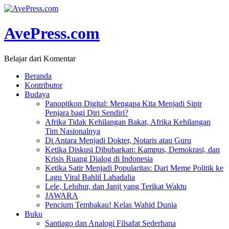
AvePress.com
Belajar dari Komentar
Beranda
Kontributor
Budaya
Panoptikon Digital: Mengapa Kita Menjadi Sipir
Penjara bagi Diri Sendiri?
Afrika Tidak Kehilangan Bakat, Afrika Kehilangan
Tim Nasionalnya
Di Antara Menjadi Dokter, Notaris atau Guru
Ketika Diskusi Dibubarkan: Kampus, Demokrasi, dan
Krisis Ruang Dialog di Indonesia
Ketika Satir Menjadi Popularitas: Dari Meme Politik ke
Lagu Viral Bahlil Lahadalia
Lele, Leluhur, dan Janji yang Terikat Waktu
JAWARA
Pencium Tembakau! Kelas Wahid Dunia
Buku
Santiago dan Analogi Filsafat Sederhana