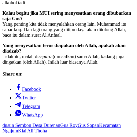
alkohol tadi.
Kalau begitu jika MUI sering menyesatkan orang dibubarkan
saja Gus?
Yang penting kita tidak menyalahkan orang lain. Muhammad itu
sabar koq. Dan lagi orang yang ditipu daya akan ditolong Allah,
baca itu dalam surat Al Anfaal.
Yang menyesatkan terus diapakan oleh Allah, apakah akan
diadzab?
Tidak itu, malah di
sepuro
(dimaafkan) sama Allah, kadang juga
dingatkan (oleh Allah). Inilah luar biasanya Allah.
Share on:
Facebook
Twitter
Telegram
WhatsApp
dusun Sembon Desa Durenan
Gus Roy
Gus Sopan
Kecamatan
Ngajum
Kiai Ali Thoha