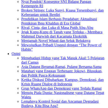
Nyai Pondok! Konseptor SNI Bidang Pangan
Kemenprin RI
Broken Strings: Luka Sunyi, Kuasa Tersembunyi, dan
Keberanian untuk Berdiri
Pendidikan Islam Berbasis Peradaban: Aktualisasi
Pemikiran Ibnu Khaldun di Era Global
Rival, Cinta, dan Luka di Masa Putih Abu-Abu
Jejak Kupu-Kupu di Tanah yang Terluka – Membaca
Mahmud Darwish dari Kacamata Ekokritik
Menjamah Novel Wigati dan Seluk Beluknya
Mewujudkan Pribadi Unggul dengan “The Power of
Habits”
Opini
Menghadapi Hidup yang Tak Masuk Akal: 5 Pelajaran
dari Camus
Asia Datang Beramai-Ramai, Pulang Bersama-Sama
Matahari yang Enggan Terbenam: Jokowi, Blusukan,
dan Politik Pasca-Kekuasaan
Ketika Diskusi Dibubarkan: Kampus, Demokrasi, dan
Krisis Ruang Dialog di Indonesia
Grup WhatsApp dan Demokrasi yang Terlalu Ramai
Menuju Piala Dunia: Nasionalisme yang Datang Tepat
Waktu
Lemahnya Kontrol Sosial dan Ancaman Degradasi
Budaya, Kita Bisa Apa?