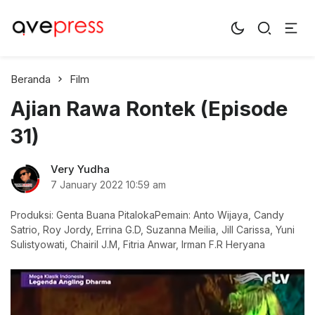
AvePress.com
Belajar dari Komentar
Beranda
Film
Ajian Rawa Rontek (Episode
31)
Very Yudha
7 January 2022
10:59 am
Produksi: Genta Buana PitalokaPemain: Anto Wijaya, Candy
Satrio, Roy Jordy, Errina G.D, Suzanna Meilia, Jill Carissa, Yuni
Sulistyowati, Chairil J.M, Fitria Anwar, Irman F.R Heryana