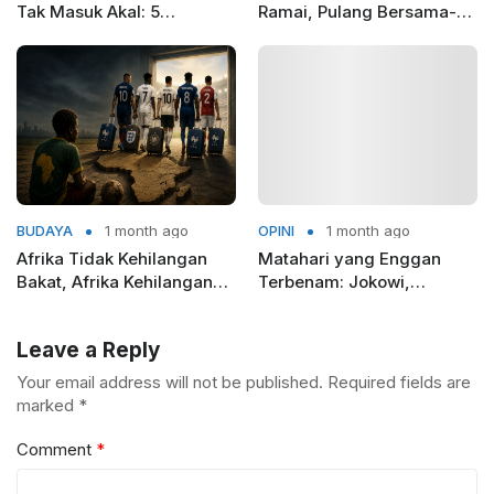
Tak Masuk Akal: 5
Ramai, Pulang Bersama-
Pelajaran dari Camus
Sama
BUDAYA
1 month ago
OPINI
1 month ago
Afrika Tidak Kehilangan
Matahari yang Enggan
Bakat, Afrika Kehilangan
Terbenam: Jokowi,
Tim Nasionalnya
Blusukan, dan Politik
Pasca-Kekuasaan
Leave a Reply
Your email address will not be published.
Required fields are
marked
*
Comment
*