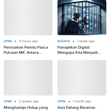
OPINI
11 hours ago
BUDAYA
1 week ago
Pemisahan Pemilu Pasca
Panoptikon Digital:
Putusan MK: Antara
Mengapa Kita Menjadi
Rasionalitas Konstitusional
Sipir Penjara bagi Diri
dan Kepentingan Elit Partai
Sendiri?
OPINI
2 weeks ago
OPINI
1 month ago
Menghadapi Hidup yang
Asia Datang Beramai-