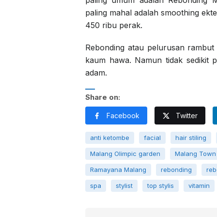
paling mahal adalah smoothing ek
450 ribu perak.
Rebonding atau pelurusan rambu
kaum hawa. Namun tidak sedikit pu
adam.
Share on:
Facebook
Twitter
anti ketombe
facial
hair stiling
Malang Olimpic garden
Malang Town
Ramayana Malang
rebonding
reb
spa
stylist
top stylis
vitamin