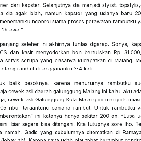
er dari kapster. Selanjutnya dia menjadi stylist, topstylis
ya dia agak lelah, namun kapster yang usianya baru 2
 menemaniku ngobrol slama proses perawatan rambutku 
“dirawat”.
anjang seleher ini akhirnya tuntas digarap. Sonya, kap
 CS dan kasir menyodorkan bon bertuliskan Rp. 31.000
a servis serupa yang biasanya kudapatkan di Malang. M
potong rambut di langgananku 3-4 kali.
uk balik besoknya, karena menurutnya rambutku su
u aja cewek asli daerah galunggung Malang ini kalau aku ad
arga, cewek asli Galunggung Kota Malang ini menginformas
-305 ribu, tergantung panjang rambut. Untuk rambutku 
berontakan” ini katanya hanya sekitar 200-an. “Lusa 
ini, biar segera bisa ditangani. Kita tutupnya sore lho. T
unya ramah. Gadis yang sebelumnya ditematkan di Rama
(lebay ah). Karena saya udah niat tobat berambut gondr