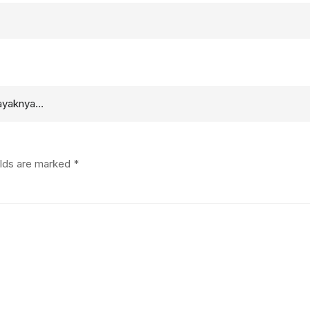
kayaknya…
elds are marked
*