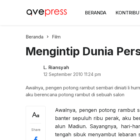
AvePress.com
BERANDA
KONTRIBU
Belajar dari Komentar
Beranda
Film
Mengintip Dunia Per
L. Riansyah
12 September 2010
11:24 pm
Awalnya, pengen potong rambut sembari diniati li hurm
aku berencana potong rambut di sebuah salon
Awalnya, pengen potong rambut se
banter sepuluh ribu perak, aku be
alun Madiun. Sayangnya, hari-har
Share
tengah sibuk menyambut lebaran s