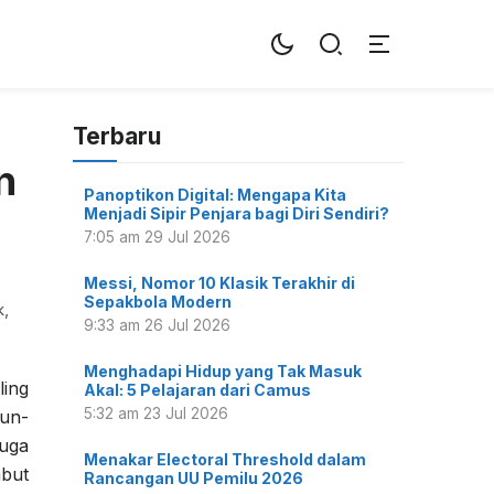
Terbaru
n
Panoptikon Digital: Mengapa Kita
Menjadi Sipir Penjara bagi Diri Sendiri?
7:05 am
29 Jul 2026
Messi, Nomor 10 Klasik Terakhir di
Sepakbola Modern
k,
9:33 am
26 Jul 2026
Menghadapi Hidup yang Tak Masuk
ing
Akal: 5 Pelajaran dari Camus
5:32 am
23 Jul 2026
lun-
juga
Menakar Electoral Threshold dalam
mbut
Rancangan UU Pemilu 2026