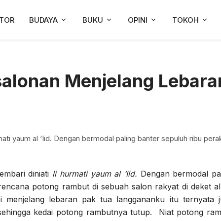
TOR
BUDAYA
BUKU
OPINI
TOKOH
salonan Menjelang Lebara
ati yaum al ‘Iid. Dengan bermodal paling banter sepuluh ribu pera
mbari diniati
li hurmati yaum al ‘Iid.
Dengan bermodal pal
rencana potong rambut di sebuah salon rakyat di deket a
i menjelang lebaran pak tua langgananku itu ternyata 
ehingga kedai potong rambutnya tutup. Niat potong ra