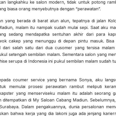
an langkahku ke salon modern, tidak untuk potong ram
yang biasa orang menyebutnya dengan “perawatan”.
 yang berada di barat alun alun, tepatnya di jalan Kol
Madiun, malam itu nampak sudah mulai sepi. Saat aku m
ng sedang mendapatka sentuhan akhir dari para kaps
owok cakep yang menunggu di depan pintu masuk. Bisa 
 dari salah satu dari dua cusomer yang tersisa malam 
ul setengah sembilan malam. Sementara salon yang men
hise serupa di Indonesia ini pukul sembilan malam sudah t
epada coumer service yang bernama Sonya, aku langs
ntuk memulai prosesi perawatan rambut meliputi keram
kapster yang menserviseku malam itu adalah seorang g
lan ditempatkan di My Saloan Cabang Madiun. Sebelumnya,
di Surabaya. Dalam pengakuannya, dunia persalonan me
skan bahwa kerja yang dia lakoni juga ada jenjang karier