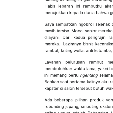
Habis lebaran ini rambutku ak
menujukkan kepada dunia bahwa gen
Saya sempatkan ngobrol sejenak 
masih tersisa. Mona, senior mereka
dilayani. Dari kedua pengrajin 
mereka. Lazimnya bisnis kecantikan
rambut, kriting wella, anti ketombe
Layanan pelurusan rambut me
membutuhkan waktu lama, yakni be
ini memang perlu
ngentang
selama 
Bahkan saat pertama kalinya aku r
kapster di salon tersebut butuh wa
Ada beberapa pilihan produk yan
rebonding jepang, smooting ekste
paling umum adalah Rebonding M