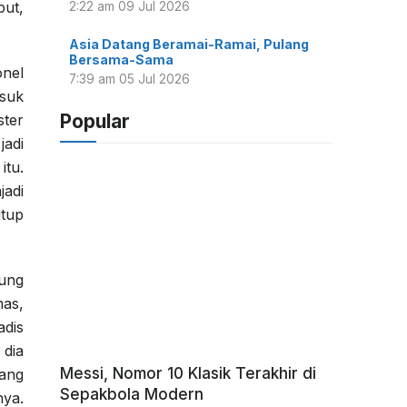
but,
2:22 am
09 Jul 2026
Asia Datang Beramai-Ramai, Pulang
Bersama-Sama
onel
7:39 am
05 Jul 2026
asuk
Popular
ter
jadi
itu.
jadi
utup
ung
as,
adis
 dia
Messi, Nomor 10 Klasik Terakhir di
mang
Sepakbola Modern
nya.