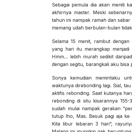
Sebagai pemula dia akan meniti kari
akhirnya master. Meski sebenarn
tahun ini nampak ramah dan sabar
memang udah berbulan-bulan tidak 
Selama 15 menit, rambut dengan p
yang hari itu merangkap menjadi
Hmm… lebih murah sedikit daripad
dengan segitu, barangkali aku bisa 
Sonya kemudian memintaku unt
waktunya direbonding lagi. Sial, ta
aktifis rebonding. Saat kutanya h
rebonding di situ kisarannya 155
sudah mulai nampak gerakan “pem
tutup lho, Mas. Besuk pagi aja ke s
Kita libur lebaran 3 hari”, ray
Malang ini mungkin gak beruntung 