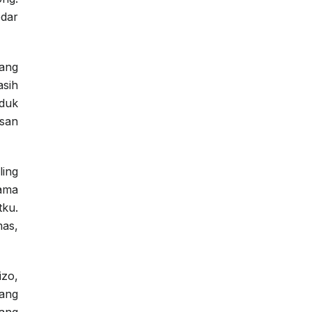
dar
yang
asih
duk
usan
ing
lama
tku.
mas,
izo,
Yang
ang