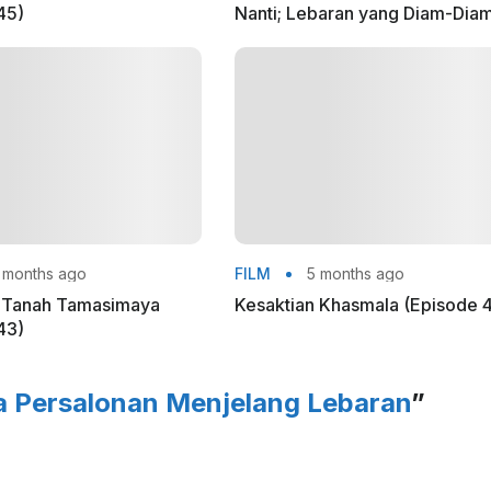
45)
Nanti; Lebaran yang Diam-Dia
Mengadili
 months ago
FILM
5 months ago
n Tanah Tamasimaya
Kesaktian Khasmala (Episode 
43)
a Persalonan Menjelang Lebaran
”