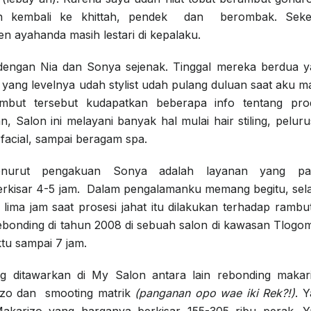
an kembali ke khittah, pendek dan berombak. Seke
 ayahanda masih lestari di kepalaku.
dengan Nia dan Sonya sejenak. Tinggal mereka berdua 
 yang levelnya udah stylist udah pulang duluan saat aku m
rambut tersebut kudapatkan beberapa info tentang pro
, Salon ini melayani banyak hal mulai hair stiling, pelur
, facial, sampai beragam spa.
nurut pengakuan Sonya adalah layanan yang pal
rkisar 4-5 jam. Dalam pengalamanku memang begitu, se
lima jam saat prosesi jahat itu dilakukan terhadap rambu
ebonding di tahun 2008 di sebuah salon di kawasan Tlogo
ktu sampai 7 jam.
g ditawarkan di My Salon antara lain rebonding makar
nzo dan smooting matrik
(panganan opo wae iki Rek?!)
. 
akarizo yang harganya berkisar 155-305 ribu perak. Y