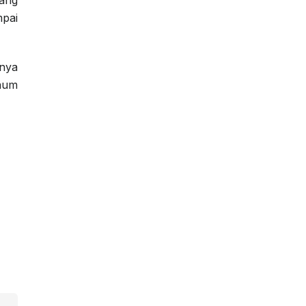
mpai
nya
kaum