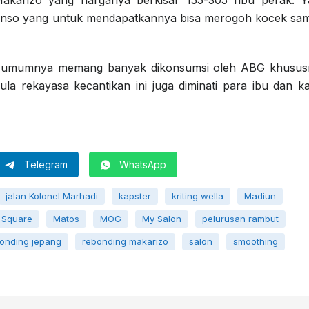
tenso yang untuk mendapatkannya bisa merogoh kocek sa
t umumnya memang banyak dikonsumsi oleh ABG khusus
la rekayasa kecantikan ini juga diminati para ibu dan 
Telegram
WhatsApp
jalan Kolonel Marhadi
kapster
kriting wella
Madiun
 Square
Matos
MOG
My Salon
pelurusan rambut
onding jepang
rebonding makarizo
salon
smoothing