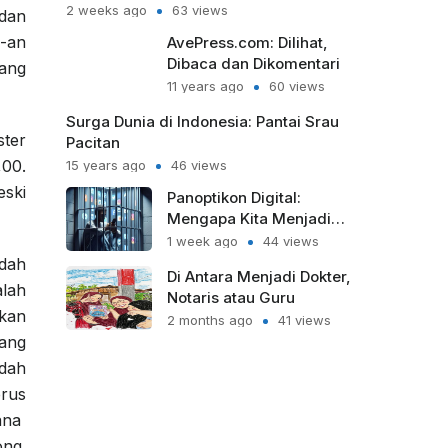
2 weeks ago
63 views
,dan
0-an
AvePress.com: Dilihat,
Dibaca dan Dikomentari
yang
11 years ago
60 views
Surga Dunia di Indonesia: Pantai Srau
ster
Pacitan
,00.
15 years ago
46 views
eski
Panoptikon Digital:
Mengapa Kita Menjadi
Sipir Penjara bagi Diri
1 week ago
44 views
Sendiri?
dah
Di Antara Menjadi Dokter,
alah
Notaris atau Guru
ikan
2 months ago
41 views
yang
udah
erus
yana
ong.