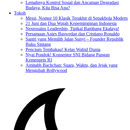
Lemahnya Kontrol Sosial dan Ancaman Degradasi
Budaya, Kita Bisa Apa?
Tokoh
Messi, Nomor 10 Klasik Terakhir di Sepakbola Modern
21 Juni dan Dua Wajah Kepemimpinan Indonesia
Neurosains Leadership, Tipikal Bambang Ekalaya!
Persamaan Anies Baswedan dan Cristiano Ronaldo
Santri yang Memilih Jalan Sunyi – Founder Republik
Buku Sintang
Pencium Tembakau! Kelas Wahid Dunia
Nyai Pondok! Konseptor SNI Bidang Pangan
Kemenprin RI
Amitabh Bachchan: Suara, Waktu, dan Jejak yang
Mengubah Bollywood