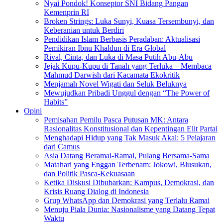
Nyai Pondok! Konseptor SNI Bidang Pangan
Kemenprin RI
Broken Strings: Luka Sunyi, Kuasa Tersembunyi, dan
Keberanian untuk Berdiri
Pendidikan Islam Berbasis Peradaban: Aktualisasi
Pemikiran Ibnu Khaldun di Era Global
Rival, Cinta, dan Luka di Masa Putih Abu-Abu
Jejak Kupu-Kupu di Tanah yang Terluka – Membaca
Mahmud Darwish dari Kacamata Ekokritik
Menjamah Novel Wigati dan Seluk Beluknya
Mewujudkan Pribadi Unggul dengan “The Power of
Habits”
Opini
Pemisahan Pemilu Pasca Putusan MK: Antara
Rasionalitas Konstitusional dan Kepentingan Elit Partai
Menghadapi Hidup yang Tak Masuk Akal: 5 Pelajaran
dari Camus
Asia Datang Beramai-Ramai, Pulang Bersama-Sama
Matahari yang Enggan Terbenam: Jokowi, Blusukan,
dan Politik Pasca-Kekuasaan
Ketika Diskusi Dibubarkan: Kampus, Demokrasi, dan
Krisis Ruang Dialog di Indonesia
Grup WhatsApp dan Demokrasi yang Terlalu Ramai
Menuju Piala Dunia: Nasionalisme yang Datang Tepat
Waktu