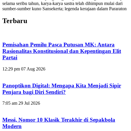
selama seribu tahun, karya-karya sastra telah dihimpun mulai dari
sumber-sumber kuno Sansekerta; legenda kerajaan dalam Pararaton
Terbaru
Pemisahan Pemilu Pasca Putusan MK: Antara
Rasionalitas Konstitusional dan Kepentingan Elit
Partai
12:29 pm
07 Aug 2026
Panoptikon Digital: Mengapa Kita Menjadi Sipir
Penjara bagi Diri Sendiri?
7:05 am
29 Jul 2026
Messi, Nomor 10 Klasik Terakhir di Sepakbola
Modern