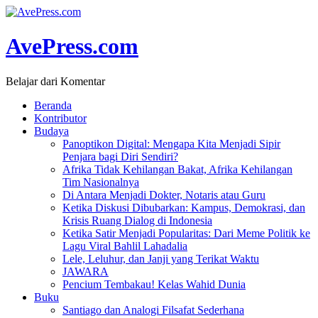
AvePress.com
Belajar dari Komentar
Beranda
Kontributor
Budaya
Panoptikon Digital: Mengapa Kita Menjadi Sipir
Penjara bagi Diri Sendiri?
Afrika Tidak Kehilangan Bakat, Afrika Kehilangan
Tim Nasionalnya
Di Antara Menjadi Dokter, Notaris atau Guru
Ketika Diskusi Dibubarkan: Kampus, Demokrasi, dan
Krisis Ruang Dialog di Indonesia
Ketika Satir Menjadi Popularitas: Dari Meme Politik ke
Lagu Viral Bahlil Lahadalia
Lele, Leluhur, dan Janji yang Terikat Waktu
JAWARA
Pencium Tembakau! Kelas Wahid Dunia
Buku
Santiago dan Analogi Filsafat Sederhana